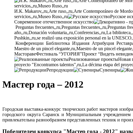
И.К. Makarov,,ru,Arte ruso,,ru,Arte Contemporáneo de Mordovia
servicios,,ru,Museo Ruso,,ru
Русское ис
Современное отечественное искусство
Preguntas frecuentes,,ru,Preguntas frecuentes,,ru,Preguntas fre
año,,ru,Donación voluntaria,,ru,Conferencias,,ru,La biblioteca,
Pushkin,,ru,se realizó una exposición personal en la UNESCO,
Конференции
Библиотека
Издания
Атрибуция
Реставр
Maestro de un pincel elegante,ru,Maestro de un pincel elegante
Мастораве
Фестиваль “УГОРИЯ”
Проект “Видеть невиди
Реализованные проекты
Новая 
proyecto "Encontramos talentos",ru,La décima etapa del proyec
Репродукции
Сувениры
Мастер года – 2012
Городская выставка-конкурс творческих работ мастеров изоб
городского округа Саранск и Муниципальным учреждением ку
привлекательна разнообразием представленных техник и прои
Победителем конкурса "Мастер года - 2012" наз