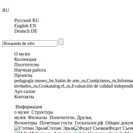
RU
Русский
RU
English
EN
Deutsch
DE
О музее
Коллекция
Посетителю
Научная работа
Проекты
pedagogía museo,,be,Salón de arte,,ru,Contáctanos,,ru,Informac
invitados,,ru,Goskatalog.rf,,ru,Evaluación de calidad independi
Арт-салон
Контакты
Информация
о музее
Структура
музея
Филиалы
Попечители, Друзья,
Волонтеры
Почетные гости
Госкаталог.рф
Общие докум
Степан Эрьзя
Федот Сыч