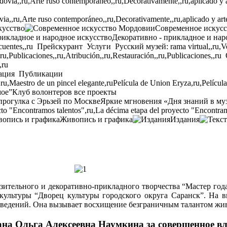
,,ru,Arte ruso contemporáneo,,ru,Decorativamente,,ru,aplicado y arte p
кусство
Современное искус
Декоративно - прикладное и нар
cuentes,,ru
Прейскурант
Услуги
Русский музей: rama virtual,,ru,Ven
,ru,Publicaciones,,ru,Atribución,,ru,Restauración,,ru,Publicaciones,,ru
,ru
ация
Публикации
,ru,Maestro de un pincel elegante,ru
Película de Union Eryza,ru,Películ
мое”
Клуб волонтеров
все проекты
прогулка с Эрьзей по Москве
Яркие мгновения «Дня знаний в му
to "Encontramos talentos",ru,La décima etapa del proyecto "Encontram
Живопись и графика
Издания
разительного и декоративно-прикладного творчества “Мастер го
льтуры “Дворец культуры городского округа Саранск”. На вы
зведений. Она вызывает восхищение безграничным талантом жив
вана Ольга Алексеевна Наумкина за совершенное в