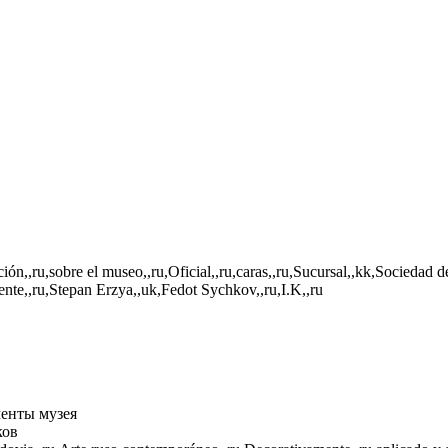
ión,,ru,sobre el museo,,ru,Oficial,,ru,caras,,ru,Sucursal,,kk,Sociedad 
ente,,ru,Stepan Erzya,,uk,Fedot Sychkov,,ru,I.K,,ru
енты музея
ков