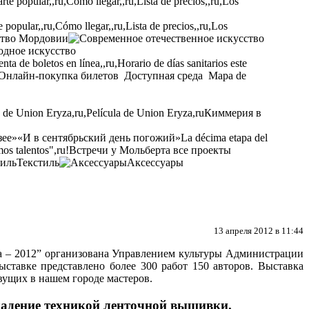
opular,,ru,Cómo llegar,,ru,Lista de precios,,ru,Los
ство Мордовии
одное искусство
ta de boletos en línea,,ru,Horario de días sanitarios este
Онлайн-покупка билетов
Доступная среда
Mapa de
a de Union Eryza,ru,Película de Union Eryza,ru
Киммерия в
зее»
«И в сентябрьский день погожий»
La décima etapa del
os talentos",ru!
Встречи у Мольберта
все проекты
Текстиль
Аксессуары
13 апреля 2012 в 11:44
да – 2012” организована Управлением культуры Администрации
ставке представлено более 300 работ 150 авторов. Выставка
ущих в нашем городе мастеров.
ладение техникой ленточной вышивки.