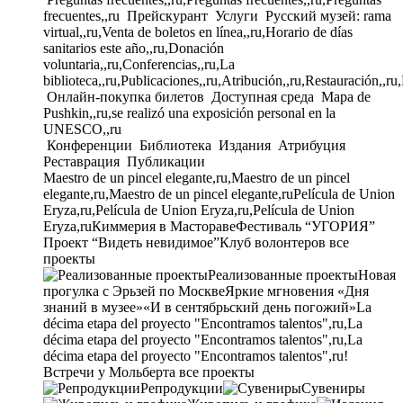
frecuentes,,ru
Прейскурант
Услуги
Русский музей: rama
virtual,,ru,Venta de boletos en línea,,ru,Horario de días
sanitarios este año,,ru,Donación
voluntaria,,ru,Conferencias,,ru,La
biblioteca,,ru,Publicaciones,,ru,Atribución,,ru,Restauración,,ru
Онлайн-покупка билетов
Доступная среда
Mapa de
Pushkin,,ru,se realizó una exposición personal en la
UNESCO,,ru
Конференции
Библиотека
Издания
Атрибуция
Реставрация
Публикации
Maestro de un pincel elegante,ru,Maestro de un pincel
elegante,ru,Maestro de un pincel elegante,ru
Película de Union
Eryza,ru,Película de Union Eryza,ru,Película de Union
Eryza,ru
Киммерия в Мастораве
Фестиваль “УГОРИЯ”
Проект “Видеть невидимое”
Клуб волонтеров
все
проекты
Реализованные проекты
Новая
прогулка с Эрьзей по Москве
Яркие мгновения «Дня
знаний в музее»
«И в сентябрьский день погожий»
La
décima etapa del proyecto "Encontramos talentos",ru,La
décima etapa del proyecto "Encontramos talentos",ru,La
décima etapa del proyecto "Encontramos talentos",ru!
Встречи у Мольберта
все проекты
Репродукции
Сувениры