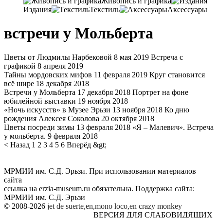
Живопись и графика
Издания
Текстиль
Аксессуары
встречи у Мольберта
Цветы от Людмилы Нарбековой
8 мая 2019
Встреча с
графикой
8 апреля 2019
Тайны мордовских мифов
11 февраля 2019
Круг становится
всё шире
18 декабря 2018
Встречи у Мольберта
17 декабря 2018
Портрет на фоне
юбилейной выставки
19 ноября 2018
«Ночь искусств» в Музее Эрьзи
13 ноября 2018
Ко дню
рождения Алексея Соколова
20 октября 2018
Цветы посреди зимы
13 февраля 2018
«Я – Малевич». Встреча
у мольберта.
9 февраля 2018
< Назад
1
2
3
4
5
6
Вперёд &gt;
МРМИИ им. С.Д. Эрьзи. При использовании материалов
сайта
ссылка на
erzia-museum.ru
обязательна. Поддержка сайта:
МРМИИ им. С.Д. Эрьзи
© 2008-2026
jet de suerte,en,mono loco,en
crazy monkey
ВЕРСИЯ ДЛЯ СЛАБОВИДЯЩИХ