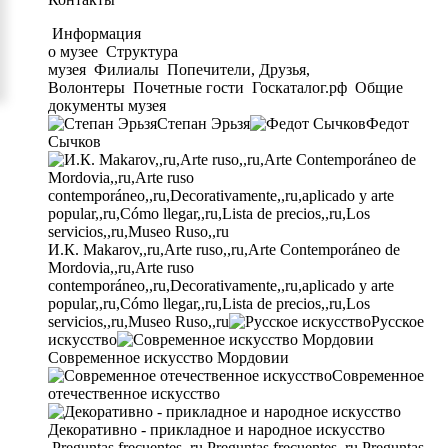
Информация
о музее
Структура
музея
Филиалы
Попечители, Друзья,
Волонтеры
Почетные гости
Госкаталог.рф
Общие
документы музея
Степан Эрьзя
Федот
Сычков
И.К. Makarov,,ru,Arte ruso,,ru,Arte Contemporáneo de
Mordovia,,ru,Arte ruso
contemporáneo,,ru,Decorativamente,,ru,aplicado y arte
popular,,ru,Cómo llegar,,ru,Lista de precios,,ru,Los
servicios,,ru,Museo Ruso,,ru
Русское
искусство
Современное искусство Мордовии
Современное
отечественное искусство
Декоративно - прикладное и народное искусство
Preguntas frecuentes,,ru,Preguntas frecuentes,,ru,Preguntas