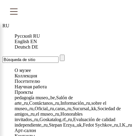
RU
Русский
RU
English
EN
Deutsch
DE
О музее
Коллекция
Посетителю
Научная работа
Проекты
pedagogía museo,,be,Salón de
arte,,ru,Contáctanos,,ru,Información,,ru,sobre el
museo,,ru,Oficial,,ru,caras,,ru,Sucursal,,kk,Sociedad de
amigos,,ru,el museo,,ru,Honorables
invitados,,ru,Goskatalog.rf,,ru,Evaluación de calidad
independiente,,ru,Stepan Erzya,,uk,Fedot Sychkov,,ru,I.K,,ru
Арт-салон
Контакты