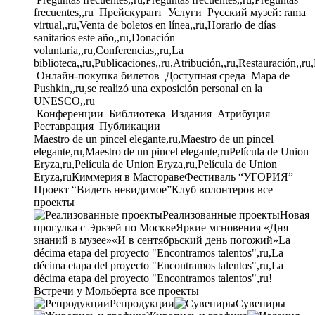
frecuentes,,ru
Прейскурант
Услуги
Русский музей: rama
virtual,,ru,Venta de boletos en línea,,ru,Horario de días
sanitarios este año,,ru,Donación
voluntaria,,ru,Conferencias,,ru,La
biblioteca,,ru,Publicaciones,,ru,Atribución,,ru,Restauración,,ru
Онлайн-покупка билетов
Доступная среда
Mapa de
Pushkin,,ru,se realizó una exposición personal en la
UNESCO,,ru
Конференции
Библиотека
Издания
Атрибуция
Реставрация
Публикации
Maestro de un pincel elegante,ru,Maestro de un pincel
elegante,ru,Maestro de un pincel elegante,ru
Película de Union
Eryza,ru,Película de Union Eryza,ru,Película de Union
Eryza,ru
Киммерия в Мастораве
Фестиваль “УГОРИЯ”
Проект “Видеть невидимое”
Клуб волонтеров
все
проекты
Реализованные проекты
Новая
прогулка с Эрьзей по Москве
Яркие мгновения «Дня
знаний в музее»
«И в сентябрьский день погожий»
La
décima etapa del proyecto "Encontramos talentos",ru,La
décima etapa del proyecto "Encontramos talentos",ru,La
décima etapa del proyecto "Encontramos talentos",ru!
Встречи у Мольберта
все проекты
Репродукции
Сувениры