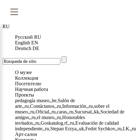
RU
Русский
RU
English
EN
Deutsch
DE
О музее
Коллекция
Посетителю
Научная работа
Проекты
pedagogía museo,,be,Salón de
arte,,ru,Contáctanos,,ru,Información,,ru,sobre el
museo,,ru,Oficial,,ru,caras,,ru,Sucursal,,kk,Sociedad de
amigos,,ru,el museo,,ru,Honorables
invitados,,ru,Goskatalog.rf,,ru,Evaluación de calidad
independiente,,ru,Stepan Erzya,,uk,Fedot Sychkov,,ru,I.K,,ru
Арт-салон
Контакты