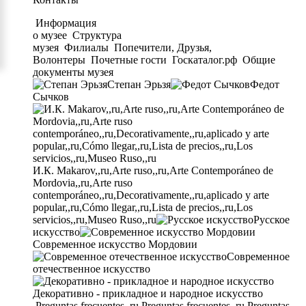
Информация
о музее
Структура
музея
Филиалы
Попечители, Друзья,
Волонтеры
Почетные гости
Госкаталог.рф
Общие
документы музея
Степан Эрьзя
Федот
Сычков
И.К. Makarov,,ru,Arte ruso,,ru,Arte Contemporáneo de
Mordovia,,ru,Arte ruso
contemporáneo,,ru,Decorativamente,,ru,aplicado y arte
popular,,ru,Cómo llegar,,ru,Lista de precios,,ru,Los
servicios,,ru,Museo Ruso,,ru
Русское
искусство
Современное искусство Мордовии
Современное
отечественное искусство
Декоративно - прикладное и народное искусство
Preguntas frecuentes,,ru,Preguntas frecuentes,,ru,Preguntas