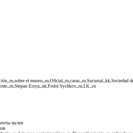
ión,,ru,sobre el museo,,ru,Oficial,,ru,caras,,ru,Sucursal,,kk,Sociedad 
ente,,ru,Stepan Erzya,,uk,Fedot Sychkov,,ru,I.K,,ru
енты музея
ков