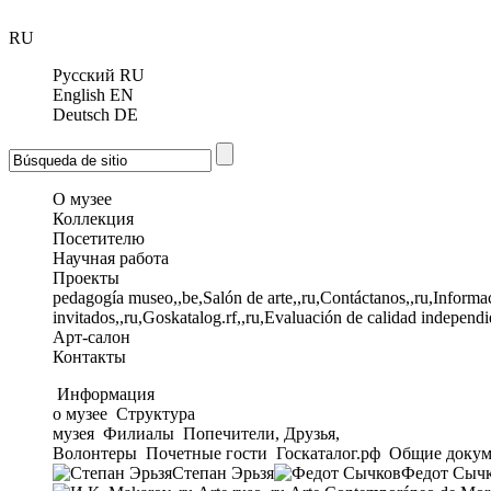
RU
Русский
RU
English
EN
Deutsch
DE
О музее
Коллекция
Посетителю
Научная работа
Проекты
pedagogía museo,,be,Salón de arte,,ru,Contáctanos,,ru,Informac
invitados,,ru,Goskatalog.rf,,ru,Evaluación de calidad independi
Арт-салон
Контакты
Информация
о музее
Структура
музея
Филиалы
Попечители, Друзья,
Волонтеры
Почетные гости
Госкаталог.рф
Общие докум
Степан Эрьзя
Федот Сыч