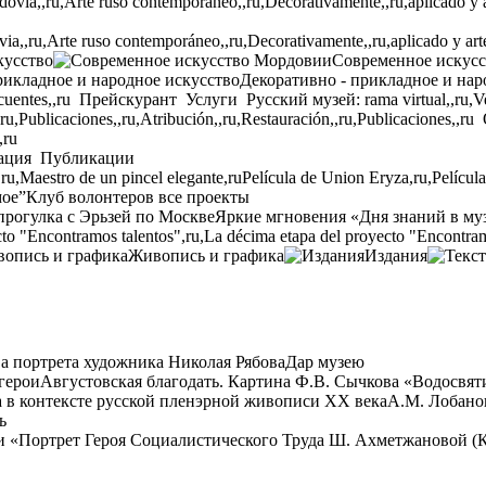
,,ru,Arte ruso contemporáneo,,ru,Decorativamente,,ru,aplicado y arte p
кусство
Современное искус
Декоративно - прикладное и нар
cuentes,,ru
Прейскурант
Услуги
Русский музей: rama virtual,,ru,Ven
,ru,Publicaciones,,ru,Atribución,,ru,Restauración,,ru,Publicaciones,,ru
,ru
ация
Публикации
,ru,Maestro de un pincel elegante,ru
Película de Union Eryza,ru,Películ
мое”
Клуб волонтеров
все проекты
прогулка с Эрьзей по Москве
Яркие мгновения «Дня знаний в му
to "Encontramos talentos",ru,La décima etapa del proyecto "Encontram
Живопись и графика
Издания
а портрета художника Николая Рябова
Дар музею
герои
Августовская благодать. Картина Ф.В. Сычкова «Водосвят
 в контексте русской пленэрной живописи XX века
А.М. Лобано
ь
и «Портрет Героя Социалистического Труда Ш. Ахметжановой (К