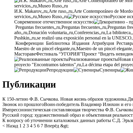
И.К. Makarov,,ru,Arte ruso,,ru,Arte Contemporáneo de Mordovia
servicios,,ru,Museo Ruso,,ru
Русское ис
Современное отечественное искусство
Preguntas frecuentes,,ru,Preguntas frecuentes,,ru,Preguntas fre
año,,ru,Donación voluntaria,,ru,Conferencias,,ru,La biblioteca,
Pushkin,,ru,se realizó una exposición personal en la UNESCO,
Конференции
Библиотека
Издания
Атрибуция
Реставр
Maestro de un pincel elegante,ru,Maestro de un pincel elegante
Мастораве
Фестиваль “УГОРИЯ”
Проект “Видеть невиди
Реализованные проекты
Новая 
proyecto "Encontramos talentos",ru,La décima etapa del proyec
Репродукции
Сувениры
Публикации
К 150-летию Ф.В. Сычкова. Новая жизнь образов художника.
Дв
Звонок из прошлого
Воин-победитель Владимир Илюхин и его 
Импрессионистическая составляющая творчества Ф.В. Сычкова
Русский город: художественный образ и объективная реальност
К вопросу об уточнении каталожных данных работы С.Д. Эрьз
< Назад
1
2
3
4
5
6
7
Вперёд &gt;