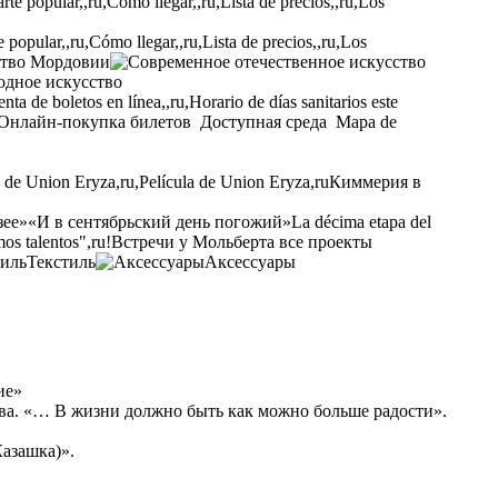
opular,,ru,Cómo llegar,,ru,Lista de precios,,ru,Los
ство Мордовии
одное искусство
ta de boletos en línea,,ru,Horario de días sanitarios este
Онлайн-покупка билетов
Доступная среда
Mapa de
a de Union Eryza,ru,Película de Union Eryza,ru
Киммерия в
зее»
«И в сентябрьский день погожий»
La décima etapa del
os talentos",ru!
Встречи у Мольберта
все проекты
Текстиль
Аксессуары
ие»
ва. «… В жизни должно быть как можно больше радости».
азашка)».