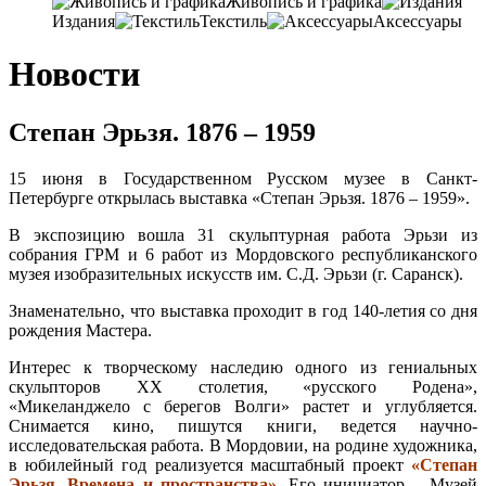
Живопись и графика
Издания
Текстиль
Аксессуары
Новости
Степан Эрьзя. 1876 – 1959
15 июня в Государственном Русском музее в Санкт-
Петербурге открылась выставка «Степан Эрьзя. 1876 – 1959».
В экспозицию вошла 31 скульптурная работа Эрьзи из
собрания ГРМ и 6 работ из Мордовского республиканского
музея изобразительных искусств им. С.Д. Эрьзи (г. Саранск).
Знаменательно, что выставка проходит в год 140-летия со дня
рождения Мастера.
Интерес к творческому наследию одного из гениальных
скульпторов ХХ столетия, «русского Родена»,
«Микеланджело с берегов Волги» растет и углубляется.
Снимается кино, пишутся книги, ведется научно-
исследовательская работа. В Мордовии, на родине художника,
в юбилейный год реализуется масштабный проект
«Степан
Эрьзя. Времена и пространства»
.
Его инициатор – Музей