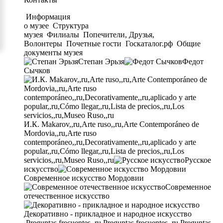
Информация
о музее
Структура
музея
Филиалы
Попечители, Друзья,
Волонтеры
Почетные гости
Госкаталог.рф
Общие
документы музея
Степан Эрьзя
Федот
Сычков
И.К. Makarov,,ru,Arte ruso,,ru,Arte Contemporáneo de
Mordovia,,ru,Arte ruso
contemporáneo,,ru,Decorativamente,,ru,aplicado y arte
popular,,ru,Cómo llegar,,ru,Lista de precios,,ru,Los
servicios,,ru,Museo Ruso,,ru
Русское
искусство
Современное искусство Мордовии
Современное
отечественное искусство
Декоративно - прикладное и народное искусство
Preguntas frecuentes,,ru,Preguntas frecuentes,,ru,Preguntas