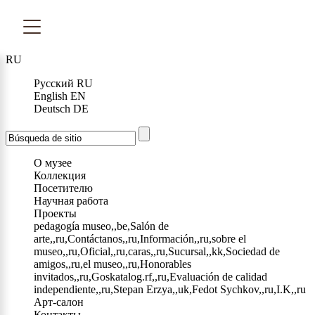
RU
Русский
RU
English
EN
Deutsch
DE
О музее
Коллекция
Посетителю
Научная работа
Проекты
pedagogía museo,,be,Salón de
arte,,ru,Contáctanos,,ru,Información,,ru,sobre el
museo,,ru,Oficial,,ru,caras,,ru,Sucursal,,kk,Sociedad de
amigos,,ru,el museo,,ru,Honorables
invitados,,ru,Goskatalog.rf,,ru,Evaluación de calidad
independiente,,ru,Stepan Erzya,,uk,Fedot Sychkov,,ru,I.K,,ru
Арт-салон
Контакты