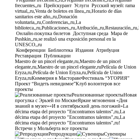
frecuentes,,ru
Прейскурант
Услуги
Русский музей: rama
virtual,,ru,Venta de boletos en línea,,ru,Horario de días
sanitarios este año,,ru,Donación
voluntaria,,ru,Conferencias,,ru,La
biblioteca,,ru,Publicaciones,,ru,Atribución,,ru,Restauración,,ru
Онлайн-покупка билетов
Доступная среда
Mapa de
Pushkin,,ru,se realizó una exposición personal en la
UNESCO,,ru
Конференции
Библиотека
Издания
Атрибуция
Реставрация
Публикации
Maestro de un pincel elegante,ru,Maestro de un pincel
elegante,ru,Maestro de un pincel elegante,ru
Película de Union
Eryza,ru,Película de Union Eryza,ru,Película de Union
Eryza,ru
Киммерия в Мастораве
Фестиваль “УГОРИЯ”
Проект “Видеть невидимое”
Клуб волонтеров
все
проекты
Реализованные проекты
Новая
прогулка с Эрьзей по Москве
Яркие мгновения «Дня
знаний в музее»
«И в сентябрьский день погожий»
La
décima etapa del proyecto "Encontramos talentos",ru,La
décima etapa del proyecto "Encontramos talentos",ru,La
décima etapa del proyecto "Encontramos talentos",ru!
Встречи у Мольберта
все проекты
Репродукции
Сувениры