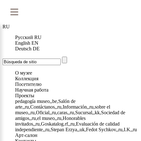
RU
Русский
RU
English
EN
Deutsch
DE
О музее
Коллекция
Посетителю
Научная работа
Проекты
pedagogía museo,,be,Salón de
arte,,ru,Contáctanos,,ru,Información,,ru,sobre el
museo,,ru,Oficial,,ru,caras,,ru,Sucursal,,kk,Sociedad de
amigos,,ru,el museo,,ru,Honorables
invitados,,ru,Goskatalog.rf,,ru,Evaluación de calidad
independiente,,ru,Stepan Erzya,,uk,Fedot Sychkov,,ru,I.K,,ru
Арт-салон
Контакты