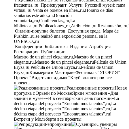
frecuentes,,ru
Прейскурант
Услуги
Русский музей: rama
virtual,,ru,Venta de boletos en línea,,ru,Horario de días
sanitarios este año,,ru,Donación
voluntaria,,ru,Conferencias,,ru,La
biblioteca,,ru,Publicaciones,,ru,Atribución,,ru,Restauración,,ru
Онлайн-покупка билетов
Доступная среда
Mapa de
Pushkin,,ru,se realizó una exposición personal en la
UNESCO,,ru
Конференции
Библиотека
Издания
Атрибуция
Реставрация
Публикации
Maestro de un pincel elegante,ru,Maestro de un pincel
elegante,ru,Maestro de un pincel elegante,ru
Película de Union
Eryza,ru,Película de Union Eryza,ru,Película de Union
Eryza,ru
Киммерия в Мастораве
Фестиваль “УГОРИЯ”
Проект “Видеть невидимое”
Клуб волонтеров
все
проекты
Реализованные проекты
Новая
прогулка с Эрьзей по Москве
Яркие мгновения «Дня
знаний в музее»
«И в сентябрьский день погожий»
La
décima etapa del proyecto "Encontramos talentos",ru,La
décima etapa del proyecto "Encontramos talentos",ru,La
décima etapa del proyecto "Encontramos talentos",ru!
Встречи у Мольберта
все проекты
Репродукции
Сувениры