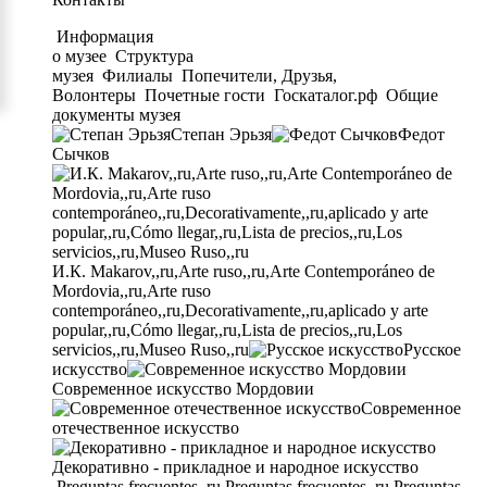
Информация
о музее
Структура
музея
Филиалы
Попечители, Друзья,
Волонтеры
Почетные гости
Госкаталог.рф
Общие
документы музея
Степан Эрьзя
Федот
Сычков
И.К. Makarov,,ru,Arte ruso,,ru,Arte Contemporáneo de
Mordovia,,ru,Arte ruso
contemporáneo,,ru,Decorativamente,,ru,aplicado y arte
popular,,ru,Cómo llegar,,ru,Lista de precios,,ru,Los
servicios,,ru,Museo Ruso,,ru
Русское
искусство
Современное искусство Мордовии
Современное
отечественное искусство
Декоративно - прикладное и народное искусство
Preguntas frecuentes,,ru,Preguntas frecuentes,,ru,Preguntas