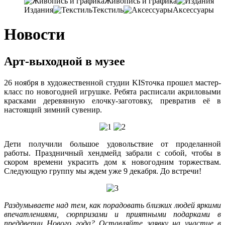
Живопись и графика
Издания
Текстиль
Аксессуары
Новости
Арт-выходной в музее
26
ноября в художественной студии KISточка прошел мастер-
класс по новогодней игрушке
. Ребята расписали акриловыми
красками деревянную елочку-заготовку, превратив её в
настоящий зимний сувенир.
Дети получили большое удовольствие от проделанной
работы.
Праздничный хендмейд забрали с собой
, чтобы в
скором времени украсить дом к новогодним торжествам.
Следующую группу мы ждем уже 9 декабря. До встречи!
Раздумываете над тем, как порадовать близких людей яркими
впечатлениями,
сюрпризами и приятными подарками в
преддверии Нового года
? Оставляйте заявку на участие в