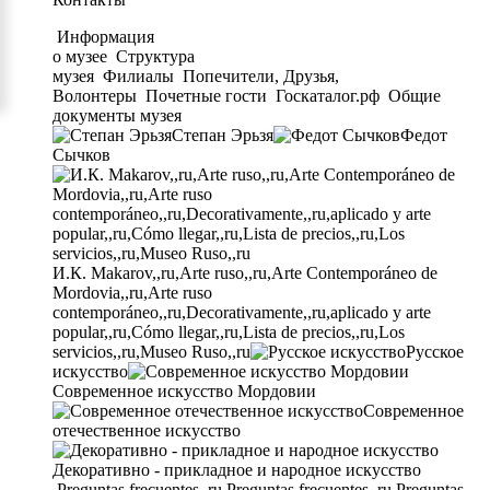
Информация
о музее
Структура
музея
Филиалы
Попечители, Друзья,
Волонтеры
Почетные гости
Госкаталог.рф
Общие
документы музея
Степан Эрьзя
Федот
Сычков
И.К. Makarov,,ru,Arte ruso,,ru,Arte Contemporáneo de
Mordovia,,ru,Arte ruso
contemporáneo,,ru,Decorativamente,,ru,aplicado y arte
popular,,ru,Cómo llegar,,ru,Lista de precios,,ru,Los
servicios,,ru,Museo Ruso,,ru
Русское
искусство
Современное искусство Мордовии
Современное
отечественное искусство
Декоративно - прикладное и народное искусство
Preguntas frecuentes,,ru,Preguntas frecuentes,,ru,Preguntas