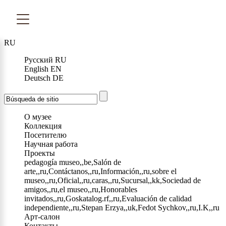
RU
Русский
RU
English
EN
Deutsch
DE
О музее
Коллекция
Посетителю
Научная работа
Проекты
pedagogía museo,,be,Salón de
arte,,ru,Contáctanos,,ru,Información,,ru,sobre el
museo,,ru,Oficial,,ru,caras,,ru,Sucursal,,kk,Sociedad de
amigos,,ru,el museo,,ru,Honorables
invitados,,ru,Goskatalog.rf,,ru,Evaluación de calidad
independiente,,ru,Stepan Erzya,,uk,Fedot Sychkov,,ru,I.K,,ru
Арт-салон
Контакты