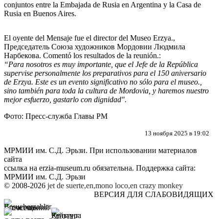
conjuntos entre la Embajada de Rusia en Argentina y la Casa de
Rusia en Buenos Aires.
El oyente del Mensaje fue el director del Museo Erzya.,
Председатель Союза художников Мордовии Людмила
Нарбекова. Comentó los resultados de la reunión.:
“Para nosotros es muy importante, que el Jefe de la República
supervise personalmente los preparativos para el 150 aniversario
de Erzya. Este es un evento significativo no sólo para el museo.,
sino también para toda la cultura de Mordovia, y haremos nuestro
mejor esfuerzo, gastarlo con dignidad".
Фото: Пресс-служба Главы РМ
13 ноября 2025 в 19:02
МРМИИ им. С.Д. Эрьзи. При использовании материалов
сайта
ссылка на
erzia-museum.ru
обязательна. Поддержка сайта:
МРМИИ им. С.Д. Эрьзи
© 2008-2026
jet de suerte,en,mono loco,en
crazy monkey
ВЕРСИЯ ДЛЯ СЛАБОВИДЯЩИХ