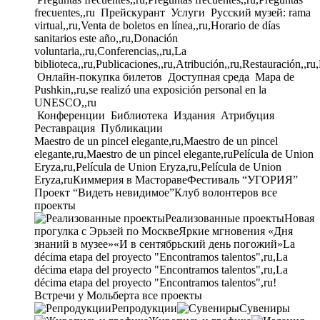
frecuentes,,ru
Прейскурант
Услуги
Русский музей: rama
virtual,,ru,Venta de boletos en línea,,ru,Horario de días
sanitarios este año,,ru,Donación
voluntaria,,ru,Conferencias,,ru,La
biblioteca,,ru,Publicaciones,,ru,Atribución,,ru,Restauración,,ru
Онлайн-покупка билетов
Доступная среда
Mapa de
Pushkin,,ru,se realizó una exposición personal en la
UNESCO,,ru
Конференции
Библиотека
Издания
Атрибуция
Реставрация
Публикации
Maestro de un pincel elegante,ru,Maestro de un pincel
elegante,ru,Maestro de un pincel elegante,ru
Película de Union
Eryza,ru,Película de Union Eryza,ru,Película de Union
Eryza,ru
Киммерия в Мастораве
Фестиваль “УГОРИЯ”
Проект “Видеть невидимое”
Клуб волонтеров
все
проекты
Реализованные проекты
Новая
прогулка с Эрьзей по Москве
Яркие мгновения «Дня
знаний в музее»
«И в сентябрьский день погожий»
La
décima etapa del proyecto "Encontramos talentos",ru,La
décima etapa del proyecto "Encontramos talentos",ru,La
décima etapa del proyecto "Encontramos talentos",ru!
Встречи у Мольберта
все проекты
Репродукции
Сувениры