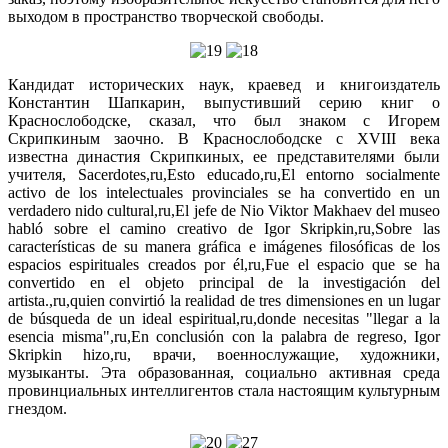
выходом в пространство творческой свободы.
Кандидат исторических наук, краевед и книгоиздатель
Константин Шапкарин, выпустивший серию книг о
Краснослободске, сказал, что был знаком с Игорем
Скрипкиным заочно. В Краснослободске с XVIII века
известна династия Скрипкиных, ее представителями были
учителя, Sacerdotes,ru,Esto educado,ru,El entorno socialmente
activo de los intelectuales provinciales se ha convertido en un
verdadero nido cultural,ru,El jefe de Nio Viktor Makhaev del museo
habló sobre el camino creativo de Igor Skripkin,ru,Sobre las
características de su manera gráfica e imágenes filosóficas de los
espacios espirituales creados por él,ru,Fue el espacio que se ha
convertido en el objeto principal de la investigación del
artista.,ru,quien convirtió la realidad de tres dimensiones en un lugar
de búsqueda de un ideal espiritual,ru,donde necesitas "llegar a la
esencia misma",ru,En conclusión con la palabra de regreso, Igor
Skripkin hizo,ru, врачи, военнослужащие, художники,
музыканты. Эта образованная, социально активная среда
провинциальных интеллигентов стала настоящим культурным
гнездом.