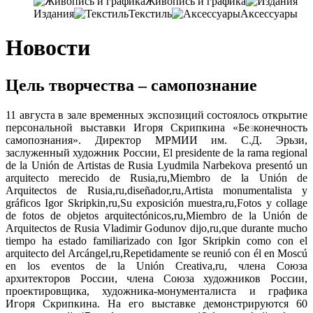
Живопись и графика
Издания
Текстиль
Аксессуары
Новости
Цель творчества – самопознание
11 августа в зале временных экспозиций состоялось открытие
персональной выставки Игоря Скрипкина «Бе
з
конечность
самопознания». Директор МРМИИ им. С.Д. Эрьзи,
заслуженный художник России, El presidente de la rama regional
de la Unión de Artistas de Rusia Lyudmila Narbekova presentó un
arquitecto merecido de Rusia,ru,Miembro de la Unión de
Arquitectos de Rusia,ru,diseñador,ru,Artista monumentalista y
gráficos Igor Skripkin,ru,Su exposición muestra,ru,Fotos y collage
de fotos de objetos arquitectónicos,ru,Miembro de la Unión de
Arquitectos de Rusia Vladimir Godunov dijo,ru,que durante mucho
tiempo ha estado familiarizado con Igor Skripkin como con el
arquitecto del Arcángel,ru,Repetidamente se reunió con él en Moscú
en los eventos de la Unión Creativa,ru, члена Союза
архитекторов России, члена Союза художников России,
проектировщика, художника-монументалиста и графика
Игоря Скрипкина. На его выставке демонстрируются 60