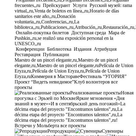
frecuentes,,ru
Прейскурант
Услуги
Русский музей: rama
virtual,,ru,Venta de boletos en línea,,ru,Horario de días
sanitarios este año,,ru,Donación
voluntaria,,ru,Conferencias,,ru,La
biblioteca,,ru,Publicaciones,,ru,Atribución,,ru,Restauración,,ru
Онлайн-покупка билетов
Доступная среда
Mapa de
Pushkin,,ru,se realizó una exposición personal en la
UNESCO,,ru
Конференции
Библиотека
Издания
Атрибуция
Реставрация
Публикации
Maestro de un pincel elegante,ru,Maestro de un pincel
elegante,ru,Maestro de un pincel elegante,ru
Película de Union
Eryza,ru,Película de Union Eryza,ru,Película de Union
Eryza,ru
Киммерия в Мастораве
Фестиваль “УГОРИЯ”
Проект “Видеть невидимое”
Клуб волонтеров
все
проекты
Реализованные проекты
Новая
прогулка с Эрьзей по Москве
Яркие мгновения «Дня
знаний в музее»
«И в сентябрьский день погожий»
La
décima etapa del proyecto "Encontramos talentos",ru,La
décima etapa del proyecto "Encontramos talentos",ru,La
décima etapa del proyecto "Encontramos talentos",ru!
Встречи у Мольберта
все проекты
Репродукции
Сувениры