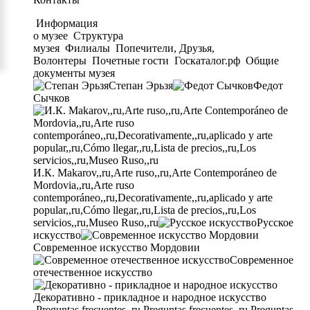
Информация
о музее
Структура
музея
Филиалы
Попечители, Друзья,
Волонтеры
Почетные гости
Госкаталог.рф
Общие
документы музея
Степан Эрьзя
Федот
Сычков
И.К. Makarov,,ru,Arte ruso,,ru,Arte Contemporáneo de
Mordovia,,ru,Arte ruso
contemporáneo,,ru,Decorativamente,,ru,aplicado y arte
popular,,ru,Cómo llegar,,ru,Lista de precios,,ru,Los
servicios,,ru,Museo Ruso,,ru
Русское
искусство
Современное искусство Мордовии
Современное
отечественное искусство
Декоративно - прикладное и народное искусство
Preguntas frecuentes,,ru,Preguntas frecuentes,,ru,Preguntas