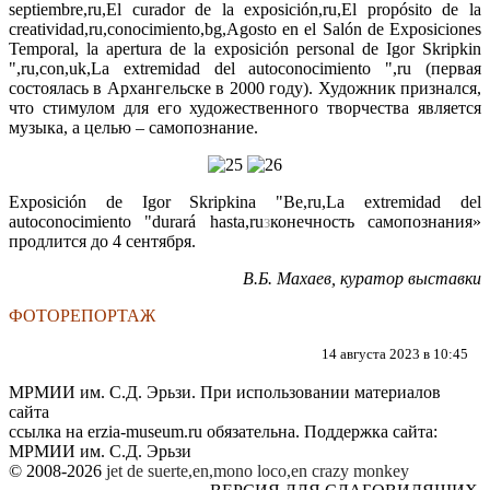
septiembre,ru,El curador de la exposición,ru,El propósito de la
creatividad,ru,conocimiento,bg,Agosto en el Salón de Exposiciones
Temporal, la apertura de la exposición personal de Igor Skripkin
",ru,con,uk,La extremidad del autoconocimiento ",ru (первая
состоялась в Архангельске в 2000 году). Художник признался,
что стимулом для его художественного творчества является
музыка, а целью – самопознание.
Exposición de Igor Skripkina "Be,ru,La extremidad del
autoconocimiento "durará hasta,ru
з
конечность самопознания»
продлится до 4 сентября.
В.Б. Махаев, куратор выставки
ФОТОРЕПОРТАЖ
14 августа 2023 в 10:45
МРМИИ им. С.Д. Эрьзи. При использовании материалов
сайта
ссылка на
erzia-museum.ru
обязательна. Поддержка сайта:
МРМИИ им. С.Д. Эрьзи
© 2008-2026
jet de suerte,en,mono loco,en
crazy monkey