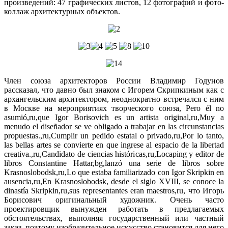
произведений: 47 графических листов, 12 фотографий и фото-
коллаж архитектурных объектов.
Член союза архитекторов России Владимир Годунов
рассказал, что давно был знаком с Игорем Скрипкиным как с
архангельским архитектором, неоднократно встречался с ним
в Москве на мероприятиях творческого союза, Pero él no
asumió,ru,que Igor Borisovich es un artista original,ru,Muy a
menudo el diseñador se ve obligado a trabajar en las circunstancias
propuestas.,ru,Cumplir un pedido estatal o privado,ru,Por lo tanto,
las bellas artes se convierte en que ingrese al espacio de la libertad
creativa.,ru,Candidato de ciencias históricas,ru,Locaping y editor de
libros Constantine Hattar,bg,lanzó una serie de libros sobre
Krasnoslobodsk,ru,Lo que estaba familiarizado con Igor Skripkin en
ausencia,ru,En Krasnoslobodsk, desde el siglo XVIII, se conoce la
dinastía Skripkin,ru,sus representantes eran maestros,ru, что Игорь
Борисович оригинальный художник. Очень часто
проектировщик вынужден работать в предлагаемых
обстоятельствах, выполняя государственный или частный
заказ, поэтому изобразительное искусство становится для него