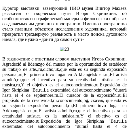
Куратор выставки, заведующий НИО музея Виктор Махаев
рассказал о творческом пути Игоря Скрипкина, об
особенностях его графической манеры и философских образах
создаваемых им духовных пространств. Именно пространство
стало главным объектом исследования художника, который
превратил трехмерную реальность в место поиска духовного
идеала, где нужно «дойти до самой сути».
В заключение с ответным словом выступил Игорь Скрипкин.
Agradeció al liderazgo del museo por la oportunidad de establecer
su trabajo de arte.,ru,dicho,uk,que esta es su segunda exposición
personal,ru,El primero tuvo lugar en Arkhangelsk en,ru,El artista
admitió,ru,que el incentivo para su creatividad artística es la
música,ru,Y el objetivo es el autoconocimiento,ru,Exposición de
Igor Skripkina "Be,ru,La extremidad del autoconocimiento "durará
hasta el 4 de septiembre,ru,El curador de la exposición,ru,El
propósito de la creatividad,ru,conocimiento,bg, сказав, que esta es
su segunda exposición personal,ru,El primero tuvo lugar en
Arkhangelsk en,ru,El artista admitió,ru,que el incentivo para su
creatividad artística es la música,ru,Y el objetivo es el
autoconocimiento,ru,Exposición de Igor Skripkina "Be,ru,La
extremidad del autoconocimiento "durará hasta el 4 de