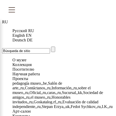
RU
Русский
RU
English
EN
Deutsch
DE
О музее
Коллекция
Посетителю
Научная работа
Проекты
pedagogía museo,,be,Salón de
arte,,ru,Contáctanos,,ru,Información,,ru,sobre el
museo,,ru,Oficial,,ru,caras,,ru,Sucursal,,kk,Sociedad de
amigos,,ru,el museo,,ru,Honorables
invitados,,ru,Goskatalog.rf,,ru,Evaluación de calidad
independiente,,ru,Stepan Erzya,,uk,Fedot Sychkov,,ru,I.K,,ru
Арт-салон
Контакты