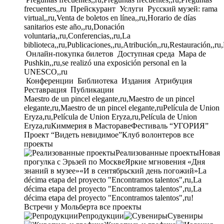
frecuentes,,ru
Прейскурант
Услуги
Русский музей: rama
virtual,,ru,Venta de boletos en línea,,ru,Horario de días
sanitarios este año,,ru,Donación
voluntaria,,ru,Conferencias,,ru,La
biblioteca,,ru,Publicaciones,,ru,Atribución,,ru,Restauración,,ru
Онлайн-покупка билетов
Доступная среда
Mapa de
Pushkin,,ru,se realizó una exposición personal en la
UNESCO,,ru
Конференции
Библиотека
Издания
Атрибуция
Реставрация
Публикации
Maestro de un pincel elegante,ru,Maestro de un pincel
elegante,ru,Maestro de un pincel elegante,ru
Película de Union
Eryza,ru,Película de Union Eryza,ru,Película de Union
Eryza,ru
Киммерия в Мастораве
Фестиваль “УГОРИЯ”
Проект “Видеть невидимое”
Клуб волонтеров
все
проекты
Реализованные проекты
Новая
прогулка с Эрьзей по Москве
Яркие мгновения «Дня
знаний в музее»
«И в сентябрьский день погожий»
La
décima etapa del proyecto "Encontramos talentos",ru,La
décima etapa del proyecto "Encontramos talentos",ru,La
décima etapa del proyecto "Encontramos talentos",ru!
Встречи у Мольберта
все проекты
Репродукции
Сувениры