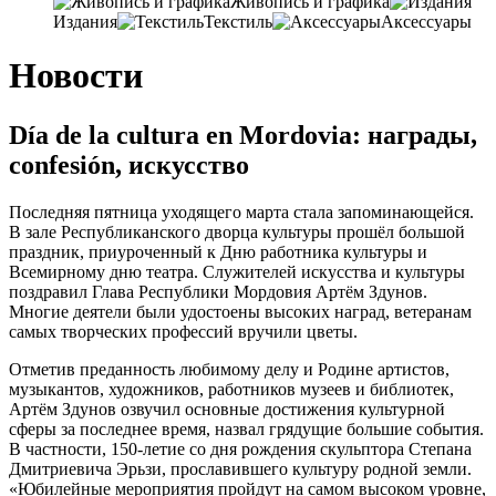
Живопись и графика
Издания
Текстиль
Аксессуары
Новости
Día de la cultura en Mordovia: награды,
confesión, искусство
Последняя пятница уходящего марта стала запоминающейся
.
В зале Республиканского дворца культуры прошёл большой
праздник
,
приуроченный к Дню работника культуры и
Всемирному дню театра
.
Служителей искусства и культуры
поздравил Глава Республики Мордовия Артём Здунов
.
Многие деятели были удостоены высоких наград
,
ветеранам
самых творческих профессий вручили цветы
.
Отметив преданность любимому делу и Родине артистов
,
музыкантов, художников,
работников музеев и библиотек
,
Артём Здунов озвучил основные достижения культурной
сферы за последнее время
,
назвал грядущие большие события
.
В частности, 150-
летие со дня рождения скульптора Степана
Дмитриевича Эрьзи
,
прославившего культуру родной земли
.
«Юбилейные мероприятия пройдут на самом высоком уровне
,