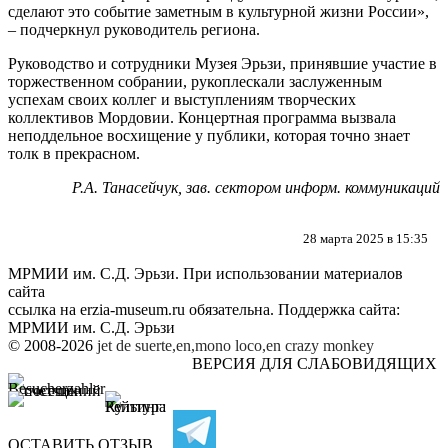
сделают это событие заметным в культурной жизни России»
,
– подчеркнул руководитель региона
.
Руководство и сотрудники Музея Эрьзи
,
принявшие участие в
торжественном собрании
,
рукоплескали заслуженным
успехам своих коллег и выступлениям творческих
коллективов Мордовии
.
Концертная программа вызвала
неподдельное восхищение у публики
,
которая точно знает
толк в прекрасном
.
Р.А. Танасейчук, зав. сектором информ. коммуникаций
28 марта 2025 в 15:35
МРМИИ им. С.Д. Эрьзи. При использовании материалов
сайта
ссылка на
erzia-museum.ru
обязательна. Поддержка сайта:
МРМИИ им. С.Д. Эрьзи
© 2008-2026
jet de suerte,en,mono loco,en
crazy monkey
ВЕРСИЯ ДЛЯ СЛАБОВИДЯЩИХ
ОСТАВИТЬ ОТЗЫВ