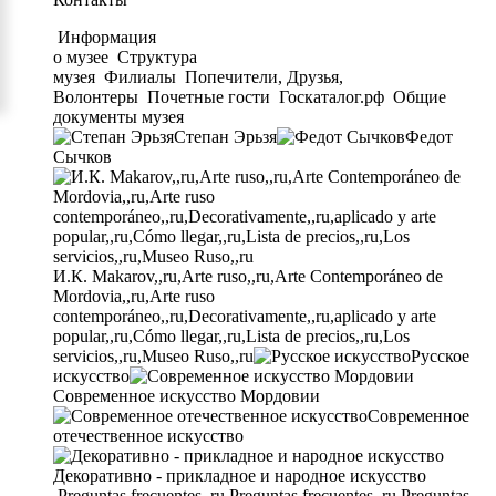
Информация
о музее
Структура
музея
Филиалы
Попечители, Друзья,
Волонтеры
Почетные гости
Госкаталог.рф
Общие
документы музея
Степан Эрьзя
Федот
Сычков
И.К. Makarov,,ru,Arte ruso,,ru,Arte Contemporáneo de
Mordovia,,ru,Arte ruso
contemporáneo,,ru,Decorativamente,,ru,aplicado y arte
popular,,ru,Cómo llegar,,ru,Lista de precios,,ru,Los
servicios,,ru,Museo Ruso,,ru
Русское
искусство
Современное искусство Мордовии
Современное
отечественное искусство
Декоративно - прикладное и народное искусство
Preguntas frecuentes,,ru,Preguntas frecuentes,,ru,Preguntas