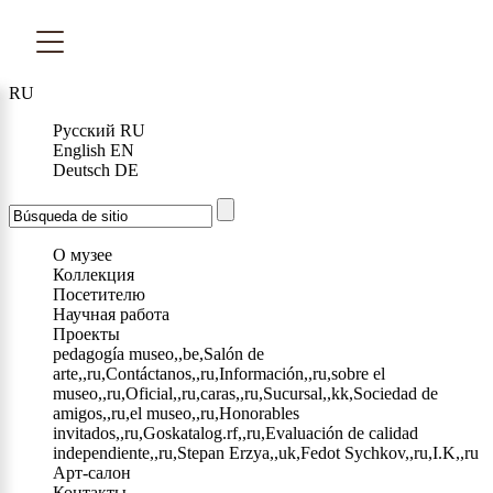
RU
Русский
RU
English
EN
Deutsch
DE
О музее
Коллекция
Посетителю
Научная работа
Проекты
pedagogía museo,,be,Salón de
arte,,ru,Contáctanos,,ru,Información,,ru,sobre el
museo,,ru,Oficial,,ru,caras,,ru,Sucursal,,kk,Sociedad de
amigos,,ru,el museo,,ru,Honorables
invitados,,ru,Goskatalog.rf,,ru,Evaluación de calidad
independiente,,ru,Stepan Erzya,,uk,Fedot Sychkov,,ru,I.K,,ru
Арт-салон
Контакты