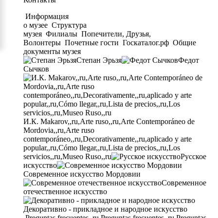
Информация
о музее
Структура
музея
Филиалы
Попечители, Друзья,
Волонтеры
Почетные гости
Госкаталог.рф
Общие
документы музея
Степан Эрьзя
Федот
Сычков
И.К. Makarov,,ru,Arte ruso,,ru,Arte Contemporáneo de
Mordovia,,ru,Arte ruso
contemporáneo,,ru,Decorativamente,,ru,aplicado y arte
popular,,ru,Cómo llegar,,ru,Lista de precios,,ru,Los
servicios,,ru,Museo Ruso,,ru
Русское
искусство
Современное искусство Мордовии
Современное
отечественное искусство
Декоративно - прикладное и народное искусство
Preguntas frecuentes,,ru,Preguntas frecuentes,,ru,Preguntas