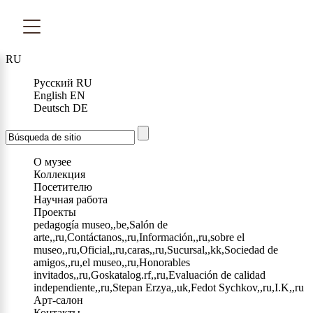
RU
Русский
RU
English
EN
Deutsch
DE
О музее
Коллекция
Посетителю
Научная работа
Проекты
pedagogía museo,,be,Salón de
arte,,ru,Contáctanos,,ru,Información,,ru,sobre el
museo,,ru,Oficial,,ru,caras,,ru,Sucursal,,kk,Sociedad de
amigos,,ru,el museo,,ru,Honorables
invitados,,ru,Goskatalog.rf,,ru,Evaluación de calidad
independiente,,ru,Stepan Erzya,,uk,Fedot Sychkov,,ru,I.K,,ru
Арт-салон
Контакты