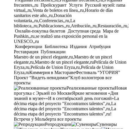
frecuentes,,ru
Прейскурант
Услуги
Русский музей: rama
virtual,,ru,Venta de boletos en línea,,ru,Horario de días
sanitarios este año,,ru,Donación
voluntaria,,ru,Conferencias,,ru,La
biblioteca,,ru,Publicaciones,,ru,Atribución,,ru,Restauración,,ru
Онлайн-покупка билетов
Доступная среда
Mapa de
Pushkin,,ru,se realizó una exposición personal en la
UNESCO,,ru
Конференции
Библиотека
Издания
Атрибуция
Реставрация
Публикации
Maestro de un pincel elegante,ru,Maestro de un pincel
elegante,ru,Maestro de un pincel elegante,ru
Película de Union
Eryza,ru,Película de Union Eryza,ru,Película de Union
Eryza,ru
Киммерия в Мастораве
Фестиваль “УГОРИЯ”
Проект “Видеть невидимое”
Клуб волонтеров
все
проекты
Реализованные проекты
Новая
прогулка с Эрьзей по Москве
Яркие мгновения «Дня
знаний в музее»
«И в сентябрьский день погожий»
La
décima etapa del proyecto "Encontramos talentos",ru,La
décima etapa del proyecto "Encontramos talentos",ru,La
décima etapa del proyecto "Encontramos talentos",ru!
Встречи у Мольберта
все проекты
Репродукции
Сувениры