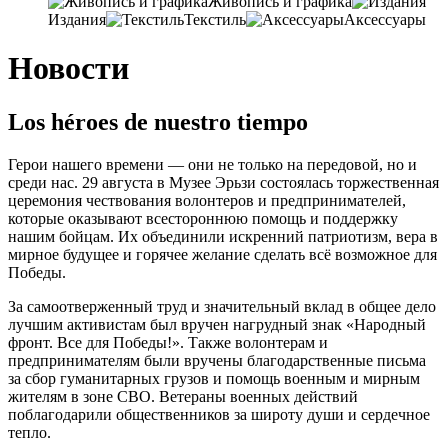
Живопись и графика
Издания
Текстиль
Аксессуары
Новости
Los héroes de nuestro tiempo
Герои нашего времени — они не только на передовой
,
но и
среди нас
. 29
августа в Музее Эрьзи состоялась торжественная
церемония чествования волонтеров и предпринимателей
,
которые оказывают всестороннюю помощь и поддержку
нашим бойцам
.
Их объединили искренний патриотизм
,
вера в
мирное будущее и горячее желание сделать всё возможное для
Победы
.
За самоотверженный труд и значительный вклад в общее дело
лучшим активистам был вручен нагрудный знак «Народный
фронт
.
Все для Победы
!».
Также волонтерам и
предпринимателям были вручены благодарственные письма
за сбор гуманитарных грузов и помощь военным и мирным
жителям в зоне СВО
.
Ветераны военных действий
поблагодарили общественников за широту души и сердечное
тепло
.