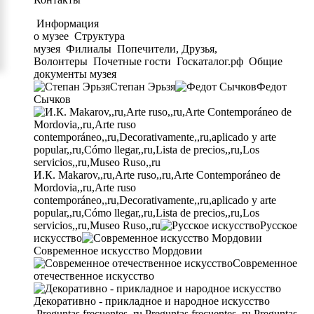
Информация
о музее
Структура
музея
Филиалы
Попечители, Друзья,
Волонтеры
Почетные гости
Госкаталог.рф
Общие
документы музея
Степан Эрьзя
Федот
Сычков
И.К. Makarov,,ru,Arte ruso,,ru,Arte Contemporáneo de
Mordovia,,ru,Arte ruso
contemporáneo,,ru,Decorativamente,,ru,aplicado y arte
popular,,ru,Cómo llegar,,ru,Lista de precios,,ru,Los
servicios,,ru,Museo Ruso,,ru
Русское
искусство
Современное искусство Мордовии
Современное
отечественное искусство
Декоративно - прикладное и народное искусство
Preguntas frecuentes,,ru,Preguntas frecuentes,,ru,Preguntas