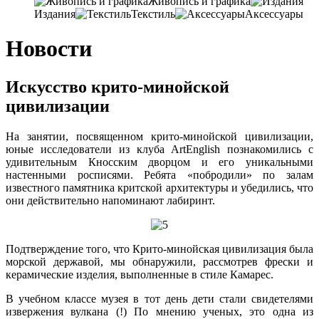
Живопись и графика
Издания
Текстиль
Аксессуары
Новости
Искусство крито-минойской
цивилизации
На занятии, посвященном крито-минойской цивилизации,
юные исследователи из клуба ArtEnglish познакомились с
удивительным Кносским дворцом и его уникальными
настенными росписями.
Ребята «побродили» по залам
известного памятника критской архитектуры и убедились
, что
они действительно напоминают лабиринт.
Подтверждение того, что Крито-минойская цивилизация была
морской державой, мы обнаружили, рассмотрев фрески и
керамические изделия, выполненные в стиле Камарес.
В учебном классе музея в тот день дети стали свидетелями
извержения вулкана (!) По мнению ученых, это одна из