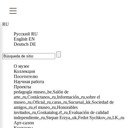
RU
Русский
RU
English
EN
Deutsch
DE
О музее
Коллекция
Посетителю
Научная работа
Проекты
pedagogía museo,,be,Salón de
arte,,ru,Contáctanos,,ru,Información,,ru,sobre el
museo,,ru,Oficial,,ru,caras,,ru,Sucursal,,kk,Sociedad de
amigos,,ru,el museo,,ru,Honorables
invitados,,ru,Goskatalog.rf,,ru,Evaluación de calidad
independiente,,ru,Stepan Erzya,,uk,Fedot Sychkov,,ru,I.K,,ru
Арт-салон
Контакты