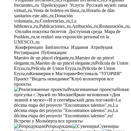
frecuentes,,ru
Прейскурант
Услуги
Русский музей: rama
virtual,,ru,Venta de boletos en línea,,ru,Horario de días
sanitarios este año,,ru,Donación
voluntaria,,ru,Conferencias,,ru,La
biblioteca,,ru,Publicaciones,,ru,Atribución,,ru,Restauración,,ru
Онлайн-покупка билетов
Доступная среда
Mapa de
Pushkin,,ru,se realizó una exposición personal en la
UNESCO,,ru
Конференции
Библиотека
Издания
Атрибуция
Реставрация
Публикации
Maestro de un pincel elegante,ru,Maestro de un pincel
elegante,ru,Maestro de un pincel elegante,ru
Película de Union
Eryza,ru,Película de Union Eryza,ru,Película de Union
Eryza,ru
Киммерия в Мастораве
Фестиваль “УГОРИЯ”
Проект “Видеть невидимое”
Клуб волонтеров
все
проекты
Реализованные проекты
Новая
прогулка с Эрьзей по Москве
Яркие мгновения «Дня
знаний в музее»
«И в сентябрьский день погожий»
La
décima etapa del proyecto "Encontramos talentos",ru,La
décima etapa del proyecto "Encontramos talentos",ru,La
décima etapa del proyecto "Encontramos talentos",ru!
Встречи у Мольберта
все проекты
Репродукции
Сувениры