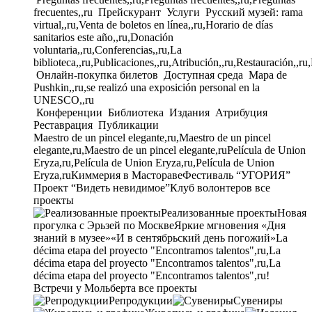
frecuentes,,ru
Прейскурант
Услуги
Русский музей: rama
virtual,,ru,Venta de boletos en línea,,ru,Horario de días
sanitarios este año,,ru,Donación
voluntaria,,ru,Conferencias,,ru,La
biblioteca,,ru,Publicaciones,,ru,Atribución,,ru,Restauración,,ru
Онлайн-покупка билетов
Доступная среда
Mapa de
Pushkin,,ru,se realizó una exposición personal en la
UNESCO,,ru
Конференции
Библиотека
Издания
Атрибуция
Реставрация
Публикации
Maestro de un pincel elegante,ru,Maestro de un pincel
elegante,ru,Maestro de un pincel elegante,ru
Película de Union
Eryza,ru,Película de Union Eryza,ru,Película de Union
Eryza,ru
Киммерия в Мастораве
Фестиваль “УГОРИЯ”
Проект “Видеть невидимое”
Клуб волонтеров
все
проекты
Реализованные проекты
Новая
прогулка с Эрьзей по Москве
Яркие мгновения «Дня
знаний в музее»
«И в сентябрьский день погожий»
La
décima etapa del proyecto "Encontramos talentos",ru,La
décima etapa del proyecto "Encontramos talentos",ru,La
décima etapa del proyecto "Encontramos talentos",ru!
Встречи у Мольберта
все проекты
Репродукции
Сувениры