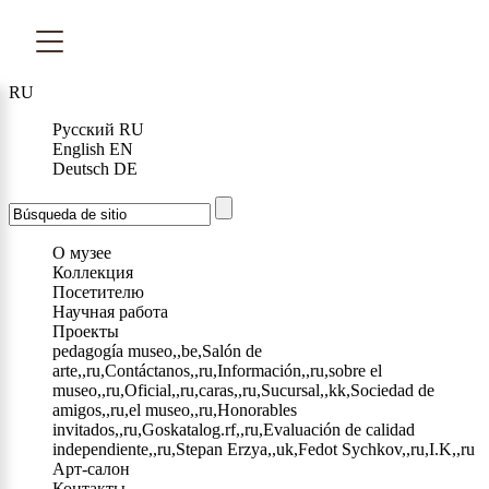
RU
Русский
RU
English
EN
Deutsch
DE
О музее
Коллекция
Посетителю
Научная работа
Проекты
pedagogía museo,,be,Salón de
arte,,ru,Contáctanos,,ru,Información,,ru,sobre el
museo,,ru,Oficial,,ru,caras,,ru,Sucursal,,kk,Sociedad de
amigos,,ru,el museo,,ru,Honorables
invitados,,ru,Goskatalog.rf,,ru,Evaluación de calidad
independiente,,ru,Stepan Erzya,,uk,Fedot Sychkov,,ru,I.K,,ru
Арт-салон
Контакты