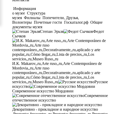
Информация
о музее
Структура
музея
Филиалы
Попечители, Друзья,
Волонтеры
Почетные гости
Госкаталог.рф
Общие
документы музея
Степан Эрьзя
Федот
Сычков
И.К. Makarov,,ru,Arte ruso,,ru,Arte Contemporáneo de
Mordovia,,ru,Arte ruso
contemporáneo,,ru,Decorativamente,,ru,aplicado y arte
popular,,ru,Cómo llegar,,ru,Lista de precios,,ru,Los
servicios,,ru,Museo Ruso,,ru
Русское
искусство
Современное искусство Мордовии
Современное
отечественное искусство
Декоративно - прикладное и народное искусство
Preguntas frecuentes,,ru,Preguntas frecuentes,,ru,Preguntas