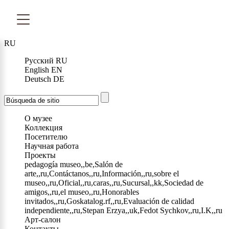
RU
Русский
RU
English
EN
Deutsch
DE
О музее
Коллекция
Посетителю
Научная работа
Проекты
pedagogía museo,,be,Salón de
arte,,ru,Contáctanos,,ru,Información,,ru,sobre el
museo,,ru,Oficial,,ru,caras,,ru,Sucursal,,kk,Sociedad de
amigos,,ru,el museo,,ru,Honorables
invitados,,ru,Goskatalog.rf,,ru,Evaluación de calidad
independiente,,ru,Stepan Erzya,,uk,Fedot Sychkov,,ru,I.K,,ru
Арт-салон
Контакты