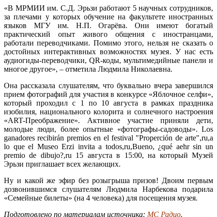
«В МРМИИ им. С.Д. Эрьзи работают 5 научных сотрудников,
за плечами у которых обучение на факультете иностранных
языков МГУ им
. Н.П. Огарёва. Они имеют богатый
практический опыт живого общения с иностранцами,
работали переводчиками. Помимо этого,
нельзя не сказать о
достойных интерактивных возможностях музея
. У нас есть
аудиогиды-переводчики, QR-коды, мультимедийные панели и
многое другое», – отметила Людмила Николаевна.
Она рассказала слушателям
, что буквально вчера завершился
прием фотографий для участия в конкурсе «Яблочное селфи»,
который проходил с 1 по 10 августа в рамках праздника
изобилия,
национального колорита и солнечного настроения
«ART-Преображение»
. Активное участие приняли дети,
молодые люди, более опытные «фотографы-садоводы». Los
ganadores recibirán premios en el festival "Properción de arte",ru,a
lo que el Museo Erzi invita a todos,ru,Bueno, ¿qué aehr sin un
premio de dibujo?,ru 15 августа в 15:00, на который Музей
Эрьзи приглашает всех желающих.
Ну и какой же эфир без розыгрыша призов!
Двоим первым
дозвонившимся слушателям Людмила Нарбекова подарила
«Семейные билеты»
(на 4 человека) для посещения музея.
Подготовлено по материалам источника:
МС Радио
.