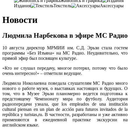
Живопись и графика
Издания
Текстиль
Аксессуары
Новости
Людмила Нарбекова в эфире MC Радио
10 августа директор МРМИИ им. С.Д.
Эрьзи стала гостем
программы «Без Изъяна» на MС Радио
. Неудивительно, что
прямой эфир был посвящен культуре.
«Кто не слушал передачу, многое потерял, потому что было
очень интересно!» – отметили ведущие.
Людмила Николаевна поведала слушателям МС Радио много
нового о работе музея
, о выставках настоящих и будущих. О
том,
что в Музее Эрьзи планомерно ведется подготовка к
предстоящему Чемпионату мира по футболу
. Аудитория
радиопередачи узнала, que los empleados de una institución
cultural piensan en un plan de acción para futuros invitados de la
república y turistas,ru. В частности,
разработаны и уже активно
применяются в ежедневной практике экскурсии на
английском языке
.