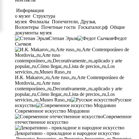
Информация
о музее
Структура
музея
Филиалы
Попечители, Друзья,
Волонтеры
Почетные гости
Госкаталог.рф
Общие
документы музея
Степан Эрьзя
Федот
Сычков
И.К. Makarov,,ru,Arte ruso,,ru,Arte Contemporáneo de
Mordovia,,ru,Arte ruso
contemporáneo,,ru,Decorativamente,,ru,aplicado y arte
popular,,ru,Cómo llegar,,ru,Lista de precios,,ru,Los
servicios,,ru,Museo Ruso,,ru
Русское
искусство
Современное искусство Мордовии
Современное
отечественное искусство
Декоративно - прикладное и народное искусство
Preguntas frecuentes,,ru,Preguntas frecuentes,,ru,Preguntas