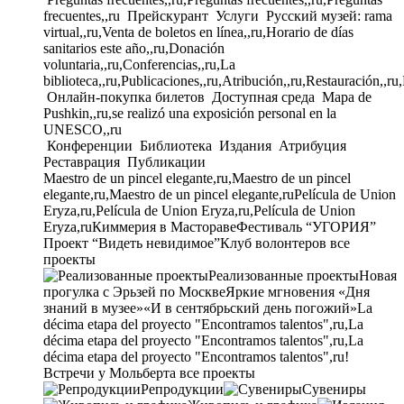
frecuentes,,ru
Прейскурант
Услуги
Русский музей: rama
virtual,,ru,Venta de boletos en línea,,ru,Horario de días
sanitarios este año,,ru,Donación
voluntaria,,ru,Conferencias,,ru,La
biblioteca,,ru,Publicaciones,,ru,Atribución,,ru,Restauración,,ru
Онлайн-покупка билетов
Доступная среда
Mapa de
Pushkin,,ru,se realizó una exposición personal en la
UNESCO,,ru
Конференции
Библиотека
Издания
Атрибуция
Реставрация
Публикации
Maestro de un pincel elegante,ru,Maestro de un pincel
elegante,ru,Maestro de un pincel elegante,ru
Película de Union
Eryza,ru,Película de Union Eryza,ru,Película de Union
Eryza,ru
Киммерия в Мастораве
Фестиваль “УГОРИЯ”
Проект “Видеть невидимое”
Клуб волонтеров
все
проекты
Реализованные проекты
Новая
прогулка с Эрьзей по Москве
Яркие мгновения «Дня
знаний в музее»
«И в сентябрьский день погожий»
La
décima etapa del proyecto "Encontramos talentos",ru,La
décima etapa del proyecto "Encontramos talentos",ru,La
décima etapa del proyecto "Encontramos talentos",ru!
Встречи у Мольберта
все проекты
Репродукции
Сувениры