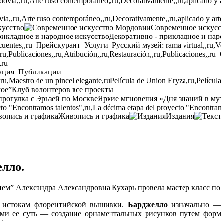
,,ru,Arte ruso contemporáneo,,ru,Decorativamente,,ru,aplicado y arte p
кусство
Современное искус
Декоративно - прикладное и нар
cuentes,,ru
Прейскурант
Услуги
Русский музей: rama virtual,,ru,Ven
,ru,Publicaciones,,ru,Atribución,,ru,Restauración,,ru,Publicaciones,,ru
,ru
ация
Публикации
,ru,Maestro de un pincel elegante,ru
Película de Union Eryza,ru,Películ
мое”
Клуб волонтеров
все проекты
прогулка с Эрьзей по Москве
Яркие мгновения «Дня знаний в му
to "Encontramos talentos",ru,La décima etapa del proyecto "Encontram
Живопись и графика
Издания
елло.
ием” Александра Александровна Кухарь провела мастер класс по
к истокам флорентийской вышивки.
Барджелло
изначально — 
ми ее суть — создание орнаментальных рисунков путем форм