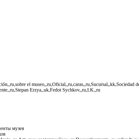
ión,,ru,sobre el museo,,ru,Oficial,,ru,caras,,ru,Sucursal,,kk,Sociedad 
ente,,ru,Stepan Erzya,,uk,Fedot Sychkov,,ru,I.K,,ru
енты музея
ков