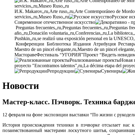
И.К. Makarov,,ru,Arte ruso,,ru,Arte Contemporáneo de Mordovia
servicios,,ru,Museo Ruso,,ru
Русское ис
Современное отечественное искусство
Preguntas frecuentes,,ru,Preguntas frecuentes,,ru,Preguntas fre
año,,ru,Donación voluntaria,,ru,Conferencias,,ru,La biblioteca,
Pushkin,,ru,se realizó una exposición personal en la UNESCO,
Конференции
Библиотека
Издания
Атрибуция
Реставр
Maestro de un pincel elegante,ru,Maestro de un pincel elegante
Мастораве
Фестиваль “УГОРИЯ”
Проект “Видеть невиди
Реализованные проекты
Новая 
proyecto "Encontramos talentos",ru,La décima etapa del proyec
Репродукции
Сувениры
Новости
Мастер-класс. Пэчворк. Техника бардж
12 февраля на фоне экспозиции выставки “По жизни с рукодел
История происхождения техники в пэчворке отсылает нас 
позаимствованный мастерами лоскутного шитья, сохранивши