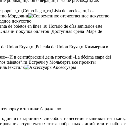
opular,,ru,Cómo llegar,,ru,Lista de precios,,ru,Los
ство Мордовии
одное искусство
ta de boletos en línea,,ru,Horario de días sanitarios este
Онлайн-покупка билетов
Доступная среда
Mapa de
a de Union Eryza,ru,Película de Union Eryza,ru
Киммерия в
зее»
«И в сентябрьский день погожий»
La décima etapa del
os talentos",ru!
Встречи у Мольберта
все проекты
Текстиль
Аксессуары
 пэчворку в технике барджелло.
один из старинных способов нанесения вышивки на ткань,
ирования ступенчатых зигзагообразных линий или изгибов с