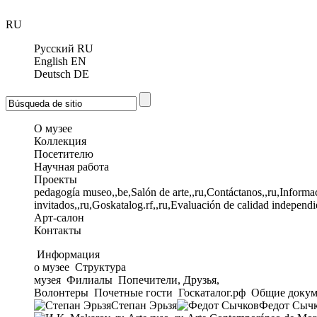
RU
Русский
RU
English
EN
Deutsch
DE
О музее
Коллекция
Посетителю
Научная работа
Проекты
pedagogía museo,,be,Salón de arte,,ru,Contáctanos,,ru,Informac
invitados,,ru,Goskatalog.rf,,ru,Evaluación de calidad independi
Арт-салон
Контакты
Информация
о музее
Структура
музея
Филиалы
Попечители, Друзья,
Волонтеры
Почетные гости
Госкаталог.рф
Общие докум
Степан Эрьзя
Федот Сыч