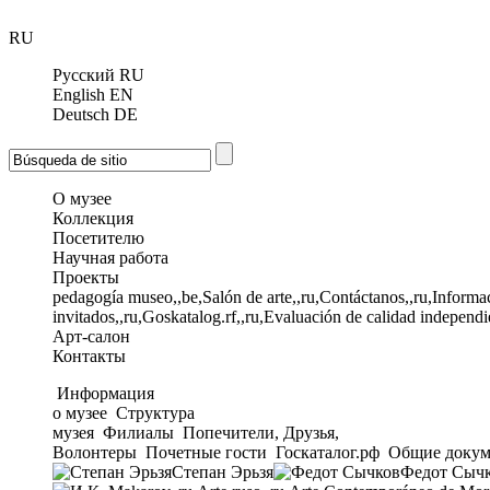
RU
Русский
RU
English
EN
Deutsch
DE
О музее
Коллекция
Посетителю
Научная работа
Проекты
pedagogía museo,,be,Salón de arte,,ru,Contáctanos,,ru,Informac
invitados,,ru,Goskatalog.rf,,ru,Evaluación de calidad independi
Арт-салон
Контакты
Информация
о музее
Структура
музея
Филиалы
Попечители, Друзья,
Волонтеры
Почетные гости
Госкаталог.рф
Общие докум
Степан Эрьзя
Федот Сыч