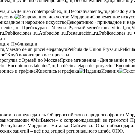
,,ru,Arte ruso contemporáneo,,ru,Decorativamente,,ru,aplicado y arte p
кусство
Современное искус
Декоративно - прикладное и нар
cuentes,,ru
Прейскурант
Услуги
Русский музей: rama virtual,,ru,Ven
,ru,Publicaciones,,ru,Atribución,,ru,Restauración,,ru,Publicaciones,,ru
,ru
ация
Публикации
,ru,Maestro de un pincel elegante,ru
Película de Union Eryza,ru,Películ
мое”
Клуб волонтеров
все проекты
прогулка с Эрьзей по Москве
Яркие мгновения «Дня знаний в му
to "Encontramos talentos",ru,La décima etapa del proyecto "Encontram
Живопись и графика
Издания
рдовии, сопредседатель Общероссийского народного фронта Мо
взаимопомощи
#МыВместе
» с сопровождающей ее грамотой П
Республике Мордовия Наталья Сайгачева. Она поблагодари
еских занятий – всё под эгидой регионального штаба ОНФ.