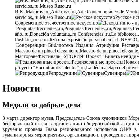
И.К. Makarov,,ru,Arte ruso,,ru,Arte Contemporáneo de Mordovia
servicios,,ru,Museo Ruso,,ru
Русское ис
Современное отечественное искусство
Preguntas frecuentes,,ru,Preguntas frecuentes,,ru,Preguntas fre
año,,ru,Donación voluntaria,,ru,Conferencias,,ru,La biblioteca,
Pushkin,,ru,se realizó una exposición personal en la UNESCO,
Конференции
Библиотека
Издания
Атрибуция
Реставр
Maestro de un pincel elegante,ru,Maestro de un pincel elegante
Мастораве
Фестиваль “УГОРИЯ”
Проект “Видеть невиди
Реализованные проекты
Новая 
proyecto "Encontramos talentos",ru,La décima etapa del proyec
Репродукции
Сувениры
Новости
Медали за добрые дела
3 марта директор музея, Председатель Союза художников Мо
бескорыстный вклад в организацию общероссийской акции 
вручения провела Глава регионального исполкома ОНФ в 
гуманитарных мероприятиях, организацию и проведение творч