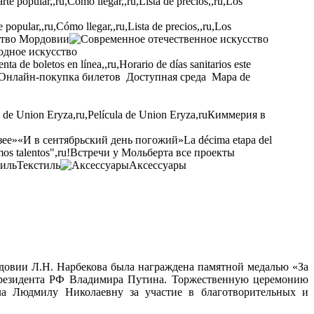
opular,,ru,Cómo llegar,,ru,Lista de precios,,ru,Los
ство Мордовии
одное искусство
ta de boletos en línea,,ru,Horario de días sanitarios este
Онлайн-покупка билетов
Доступная среда
Mapa de
a de Union Eryza,ru,Película de Union Eryza,ru
Киммерия в
зее»
«И в сентябрьский день погожий»
La décima etapa del
os talentos",ru!
Встречи у Мольберта
все проекты
Текстиль
Аксессуары
рдовии Л.Н.
Нарбекова была награждена памятной медалью «За
резидента РФ Владимира Путина. Торжественную церемонию
ла Людмилу Николаевну за участие в благотворительных и