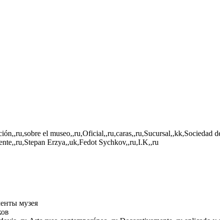
ión,,ru,sobre el museo,,ru,Oficial,,ru,caras,,ru,Sucursal,,kk,Sociedad 
ente,,ru,Stepan Erzya,,uk,Fedot Sychkov,,ru,I.K,,ru
енты музея
ков