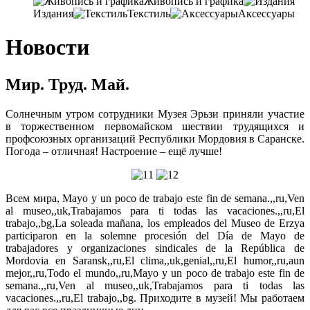
Живопись и графика
Издания
Текстиль
Аксессуары
Новости
Мир. Труд. Май.
Солнечным утром сотрудники Музея Эрьзи приняли участие
в торжественном первомайском шествии трудящихся и
профсоюзных организаций Республики Мордовия в Саранске.
Погода – отличная! Настроение – ещё лучше!
Всем мира, Mayo y un poco de trabajo este fin de semana.,,ru,Ven
al museo,,uk,Trabajamos para ti todas las vacaciones.,,ru,El
trabajo,,bg,La soleada mañana, los empleados del Museo de Erzya
participaron en la solemne procesión del Día de Mayo de
trabajadores y organizaciones sindicales de la República de
Mordovia en Saransk,,ru,El clima,,uk,genial,,ru,El humor,,ru,aun
mejor,,ru,Todo el mundo,,ru,Mayo y un poco de trabajo este fin de
semana.,,ru,Ven al museo,,uk,Trabajamos para ti todas las
vacaciones.,,ru,El trabajo,,bg. Приходите в музей! Мы работаем