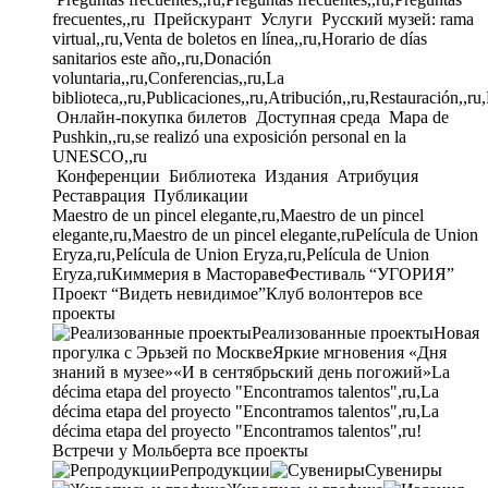
frecuentes,,ru
Прейскурант
Услуги
Русский музей: rama
virtual,,ru,Venta de boletos en línea,,ru,Horario de días
sanitarios este año,,ru,Donación
voluntaria,,ru,Conferencias,,ru,La
biblioteca,,ru,Publicaciones,,ru,Atribución,,ru,Restauración,,ru
Онлайн-покупка билетов
Доступная среда
Mapa de
Pushkin,,ru,se realizó una exposición personal en la
UNESCO,,ru
Конференции
Библиотека
Издания
Атрибуция
Реставрация
Публикации
Maestro de un pincel elegante,ru,Maestro de un pincel
elegante,ru,Maestro de un pincel elegante,ru
Película de Union
Eryza,ru,Película de Union Eryza,ru,Película de Union
Eryza,ru
Киммерия в Мастораве
Фестиваль “УГОРИЯ”
Проект “Видеть невидимое”
Клуб волонтеров
все
проекты
Реализованные проекты
Новая
прогулка с Эрьзей по Москве
Яркие мгновения «Дня
знаний в музее»
«И в сентябрьский день погожий»
La
décima etapa del proyecto "Encontramos talentos",ru,La
décima etapa del proyecto "Encontramos talentos",ru,La
décima etapa del proyecto "Encontramos talentos",ru!
Встречи у Мольберта
все проекты
Репродукции
Сувениры