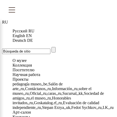
RU
Русский
RU
English
EN
Deutsch
DE
О музее
Коллекция
Посетителю
Научная работа
Проекты
pedagogía museo,,be,Salón de
arte,,ru,Contáctanos,,ru,Información,,ru,sobre el
museo,,ru,Oficial,,ru,caras,,ru,Sucursal,,kk,Sociedad de
amigos,,ru,el museo,,ru,Honorables
invitados,,ru,Goskatalog.rf,,ru,Evaluación de calidad
independiente,,ru,Stepan Erzya,,uk,Fedot Sychkov,,ru,I.K,,ru
Арт-салон
Контакты