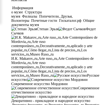
Информация
о музее
Структура
музея
Филиалы
Попечители, Друзья,
Волонтеры
Почетные гости
Госкаталог.рф
Общие
документы музея
Степан Эрьзя
Федот
Сычков
И.К. Makarov,,ru,Arte ruso,,ru,Arte Contemporáneo de
Mordovia,,ru,Arte ruso
contemporáneo,,ru,Decorativamente,,ru,aplicado y arte
popular,,ru,Cómo llegar,,ru,Lista de precios,,ru,Los
servicios,,ru,Museo Ruso,,ru
Русское
искусство
Современное искусство Мордовии
Современное
отечественное искусство
Декоративно - прикладное и народное искусство
Preguntas frecuentes,,ru,Preguntas frecuentes,,ru,Preguntas