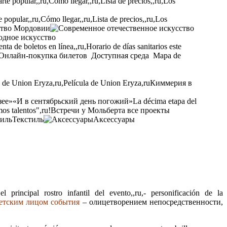
opular,,ru,Cómo llegar,,ru,Lista de precios,,ru,Los
ство Мордовии
одное искусство
ta de boletos en línea,,ru,Horario de días sanitarios este
Онлайн-покупка билетов
Доступная среда
Mapa de
a de Union Eryza,ru,Película de Union Eryza,ru
Киммерия в
зее»
«И в сентябрьский день погожий»
La décima etapa del
os talentos",ru!
Встречи у Мольберта
все проекты
Текстиль
Аксессуары
rincipal rostro infantil del evento,,ru,- personificación de la
детским лицом события
– олицетворением непосредственности,