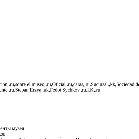
ión,,ru,sobre el museo,,ru,Oficial,,ru,caras,,ru,Sucursal,,kk,Sociedad 
ente,,ru,Stepan Erzya,,uk,Fedot Sychkov,,ru,I.K,,ru
енты музея
ков