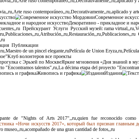
,,ru,Arte ruso contemporáneo,,ru,Decorativamente,,ru,aplicado y arte p
кусство
Современное искус
Декоративно - прикладное и нар
cuentes,,ru
Прейскурант
Услуги
Русский музей: rama virtual,,ru,Ven
,ru,Publicaciones,,ru,Atribución,,ru,Restauración,,ru,Publicaciones,,ru
,ru
ация
Публикации
,ru,Maestro de un pincel elegante,ru
Película de Union Eryza,ru,Películ
мое”
Клуб волонтеров
все проекты
прогулка с Эрьзей по Москве
Яркие мгновения «Дня знаний в му
to "Encontramos talentos",ru,La décima etapa del proyecto "Encontram
Живопись и графика
Издания
pante de "Nights of Arts 2017",,ru,quien fue reconocido como el p
стника «Ночи искусств 2017», который был признан главным 
tro museo,,ru,acompañado de una gran cantidad de fotos,,ru