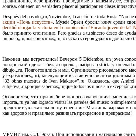
Традиционно, мероприятия, проводимые в нашем музее, сопровожда
sonrisa, obtienen un verdadero placer al participar en clases interacti
Después del pasado,,ru,Noviembre, la acción de toda Rusia "Noche de l
акции «Ночь искусств»
, Музей Эрьзи бросил клич среди сво
decidió otorgar la victoria en la nominación "Encanto joven de la" 
было принято спонтанно. Pero gracias a tu sincero deseo de ayudar.,,
un poco,,ru,nos conocimos,,ru, отыскать героя удалось довольно
Наконец, мы встретились! Вечером 5 Diciembre, un joven conocedor
лондонский одет» – белая сорочка, mariposa estricta y ordenada: el
dibujo.,,ru. Подготовились и мы. Организатор рисовального мастер-к
y exposiciones,,ru), заведующий выставочно-экспозиционным отделом
"33 obras maestras de Ivan Makarov",ru. Оказалось, que Andrei es
subjetiva,,ru,porque sabemos,,ru,que todos los niños sin excepción,,ru
Оговоримся, что при выборе «юного очарования» мнение жюри 
importa,,ru,ya han logrado visitar las paredes del museo o simple
предстоит увлекательное путешествие. Мы лишь выражаем надежду, qu
как здорово и правильно развивать прекрасное в прекрасном!
МРМИИ им. С.Д. Эрьзи. При использовании материалов сайта