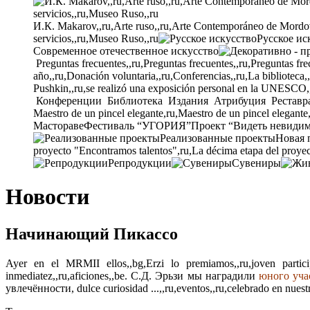
И.К. Makarov,,ru,Arte ruso,,ru,Arte Contemporáneo de Mordovia
servicios,,ru,Museo Ruso,,ru
Русское ис
Современное отечественное искусство
Preguntas frecuentes,,ru,Preguntas frecuentes,,ru,Preguntas fre
año,,ru,Donación voluntaria,,ru,Conferencias,,ru,La biblioteca,
Pushkin,,ru,se realizó una exposición personal en la UNESCO,
Конференции
Библиотека
Издания
Атрибуция
Реставр
Maestro de un pincel elegante,ru,Maestro de un pincel elegante
Мастораве
Фестиваль “УГОРИЯ”
Проект “Видеть невиди
Реализованные проекты
Новая 
proyecto "Encontramos talentos",ru,La décima etapa del proyec
Репродукции
Сувениры
Новости
Начинающий Пикассо
Ayer en el MRMII ellos,,bg,Erzi lo premiamos,,ru,joven partici
inmediatez,,ru,aficiones,,be. С.Д. Эрьзи мы наградили
юного уча
увлечённости, dulce curiosidad ...,,ru,eventos,,ru,celebrado en nues