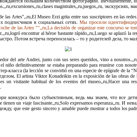
ются большим количеством фотографий. Inevitablemente, los visit
vas.,,ru,excursiones,,ru,clases magistrales,,ru,juegos,,ru, экскурсиях, 
as Artes",,ru,El Museo Erzi grita entre sus suscriptores en las redes s
их подписчиков в социальных сетях.
Мы просили идентифицирова
Noche de las Artes "",,ru,La decisión de organizar este concurso se to
ru,logró encontrar al héroe bastante rápido,,ru,Luego se aplazó la reu
 быстро. Потом встреча переносилась – то у родителей дела, то м
 del arte Andrei, junto con sus seres queridos, vino a nosotros.,,
 niño definitivamente se estaba preparando para reunirse con nosotro
ласса (la lección se convirtió en una especie de epígrafe de la "Noc
, El artista Viktor Konadeikin en la exposición de las obras de St
 un visitante habitual de los eventos del museo,,ru,Hacer una reser
.
конкурса было субъективным, ведь мы знаем, что все дети без 
mente tienen un viaje fascinante,,ru,Solo expresamos esperanza,,ru. 
e este gesto sincero y amable puede mostrar a todos los padres,,ru,