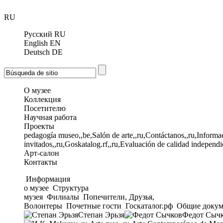
RU
Русский
RU
English
EN
Deutsch
DE
О музее
Коллекция
Посетителю
Научная работа
Проекты
pedagogía museo,,be,Salón de arte,,ru,Contáctanos,,ru,Informac
invitados,,ru,Goskatalog.rf,,ru,Evaluación de calidad independi
Арт-салон
Контакты
Информация
о музее
Структура
музея
Филиалы
Попечители, Друзья,
Волонтеры
Почетные гости
Госкаталог.рф
Общие докум
Степан Эрьзя
Федот Сыч