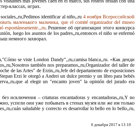
antes más jóvenes caen en el marco, sus rostros brillan con una
мастер-классах, играх.
ociales,,ru,Pedimos identificar al niño,,ru
4 ноября Всероссийской
ть маленького мальчика, que el comité organizador del museo
mó espontáneamente.,,ru
. Решение об организации этого конкурса
nión, luego los asuntos de los padres,,ru,entonces el niño se enfermó
алыш немного захворал.
ru,"Cómo se viste London Dandy",,ru,camisa blanca,,ru. «Как денди
s,,ru,Nosotros también nos preparamos,,ru,Organizador del taller de
he de las Artes" de Erzin,,ru,Jefe del departamento de exposiciones
epan Erzi le otorgó a Andrei un dulce premio y un libro para bebés
va,,ru,que al elegir un "encanto joven" la opinión del jurado era
исключения – criaturas encantadoras y encantadoras,,ru,Y no
И неважно, успели они уже побывать в стенах музея или же им только
cuán saludable y correcto es desarrollar lo bello en lo bello,,ru,
6 декабря 2017 в 13:10