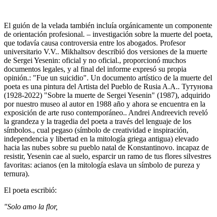
El guión de la velada también incluía orgánicamente un componente
de orientación profesional. – investigación sobre la muerte del poeta,
que todavía causa controversia entre los abogados. Profesor
universitario V.V.. Mikhaltsov describió dos versiones de la muerte
de Sergei Yesenin: oficial y no oficial., proporcionó muchos
documentos legales, y al final del informe expresó su propia
opinión.: "Fue un suicidio". Un documento artístico de la muerte del
poeta es una pintura del Artista del Pueblo de Rusia A.A.. Тутунова
(1928-2022) "Sobre la muerte de Sergei Yesenin" (1987), adquirido
por nuestro museo al autor en 1988 año y ahora se encuentra en la
exposición de arte ruso contemporáneo.. Andrei Andreevich reveló
la grandeza y la tragedia del poeta a través del lenguaje de los
símbolos., cual pegaso (símbolo de creatividad e inspiración,
independencia y libertad en la mitología griega antigua) elevado
hacia las nubes sobre su pueblo natal de Konstantinovo. incapaz de
resistir, Yesenin cae al suelo, esparcir un ramo de tus flores silvestres
favoritas: acianos (en la mitología eslava un símbolo de pureza y
ternura).
El poeta escribió:
"Solo amo la flor,