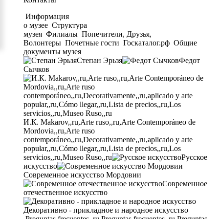
Информация
о музее
Структура
музея
Филиалы
Попечители, Друзья,
Волонтеры
Почетные гости
Госкаталог.рф
Общие
документы музея
Степан Эрьзя
Федот
Сычков
И.К. Makarov,,ru,Arte ruso,,ru,Arte Contemporáneo de
Mordovia,,ru,Arte ruso
contemporáneo,,ru,Decorativamente,,ru,aplicado y arte
popular,,ru,Cómo llegar,,ru,Lista de precios,,ru,Los
servicios,,ru,Museo Ruso,,ru
Русское
искусство
Современное искусство Мордовии
Современное
отечественное искусство
Декоративно - прикладное и народное искусство
Preguntas frecuentes,,ru,Preguntas frecuentes,,ru,Preguntas