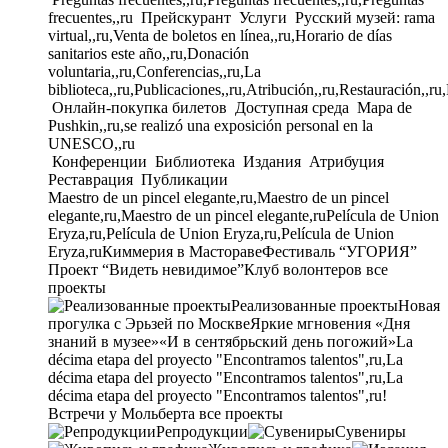
frecuentes,,ru
Прейскурант
Услуги
Русский музей: rama
virtual,,ru,Venta de boletos en línea,,ru,Horario de días
sanitarios este año,,ru,Donación
voluntaria,,ru,Conferencias,,ru,La
biblioteca,,ru,Publicaciones,,ru,Atribución,,ru,Restauración,,ru
Онлайн-покупка билетов
Доступная среда
Mapa de
Pushkin,,ru,se realizó una exposición personal en la
UNESCO,,ru
Конференции
Библиотека
Издания
Атрибуция
Реставрация
Публикации
Maestro de un pincel elegante,ru,Maestro de un pincel
elegante,ru,Maestro de un pincel elegante,ru
Película de Union
Eryza,ru,Película de Union Eryza,ru,Película de Union
Eryza,ru
Киммерия в Мастораве
Фестиваль “УГОРИЯ”
Проект “Видеть невидимое”
Клуб волонтеров
все
проекты
Реализованные проекты
Новая
прогулка с Эрьзей по Москве
Яркие мгновения «Дня
знаний в музее»
«И в сентябрьский день погожий»
La
décima etapa del proyecto "Encontramos talentos",ru,La
décima etapa del proyecto "Encontramos talentos",ru,La
décima etapa del proyecto "Encontramos talentos",ru!
Встречи у Мольберта
все проекты
Репродукции
Сувениры