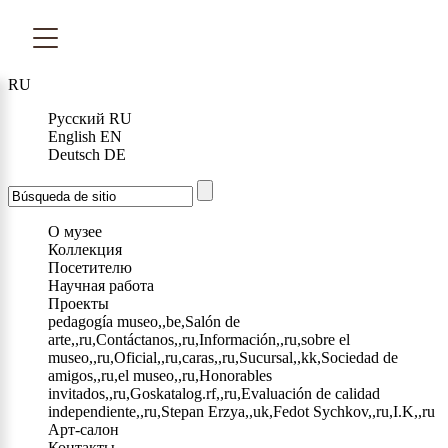
RU
Русский
RU
English
EN
Deutsch
DE
О музее
Коллекция
Посетителю
Научная работа
Проекты
pedagogía museo,,be,Salón de
arte,,ru,Contáctanos,,ru,Información,,ru,sobre el
museo,,ru,Oficial,,ru,caras,,ru,Sucursal,,kk,Sociedad de
amigos,,ru,el museo,,ru,Honorables
invitados,,ru,Goskatalog.rf,,ru,Evaluación de calidad
independiente,,ru,Stepan Erzya,,uk,Fedot Sychkov,,ru,I.K,,ru
Арт-салон
Контакты