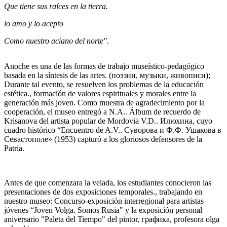
Que tiene sus raíces en la tierra.
lo amo y lo acepto
Como nuestro aciano del norte".
Anoche es una de las formas de trabajo museístico-pedagógico
basada en la síntesis de las artes. (поэзии, музыки, живописи);
Durante tal evento, se resuelven los problemas de la educación
estética., formación de valores espirituales y morales entre la
generación más joven. Como muestra de agradecimiento por la
cooperación, el museo entregó a N.A.. Álbum de recuerdo de
Krisanova del artista popular de Mordovia V.D.. Илюхина, cuyo
cuadro histórico “Encuentro de A.V.. Суворова и Ф.Ф. Ушакова в
Севастополе» (1953) capturó a los gloriosos defensores de la
Patria.
Antes de que comenzara la velada, los estudiantes conocieron las
presentaciones de dos exposiciones temporales., trabajando en
nuestro museo: Concurso-exposición interregional para artistas
jóvenes “Joven Volga. Somos Rusia" y la exposición personal
aniversario "Paleta del Tiempo" del pintor, графика, profesora olga