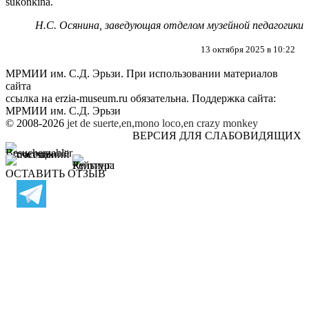
sukonkina.
Н.С. Осянина, заведующая отделом музейной педагогики
13 октября 2025 в 10:22
МРМИИ им. С.Д. Эрьзи. При использовании материалов
сайта
ссылка на
erzia-museum.ru
обязательна. Поддержка сайта:
МРМИИ им. С.Д. Эрьзи
© 2008-2026
jet de suerte,en,mono loco,en
crazy monkey
ВЕРСИЯ ДЛЯ СЛАБОВИДЯЩИХ
ОСТАВИТЬ ОТЗЫВ