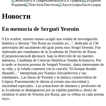
Живопись и графика
Издания
Текстиль
Аксессуары
Новости
En memoria de Serguéi Yesenin
9 En octubre, nuestro museo acogió una velada de investigación
histórica y literaria “Sin Rusia no existiría yo...”, dedicado al 130
aniversario del nacimiento del gran poeta ruso Sergei Yesenin. Fue
elaborado por estudiantes de la Academia de Derecho de Rusia.
(Средневолжский филиал) bajo la dirección de un maestro
talentoso, Candidata de Ciencias Históricas Natalia Krisanova. Por
la tarde se leyeron poemas de Serguéi Yesenin., datos interesantes de
su vida, y la velada comenzó con la canción “El bosque dorado
disuadió...” interpretada por Natalya Alexandrovna y sus
estudiantes.. Las líneas de Yesenin y la música conmovedora de
Grigory Ponomarenko le dieron al evento una sinceridad y
sinceridad especiales.. Las actuaciones de alumnos y profesores de
la Academia se distinguieron por su espíritu patriótico, deseo de
enfatizar el amor de Yesenin por Rusia, que se refleja en cada poema
suyo..