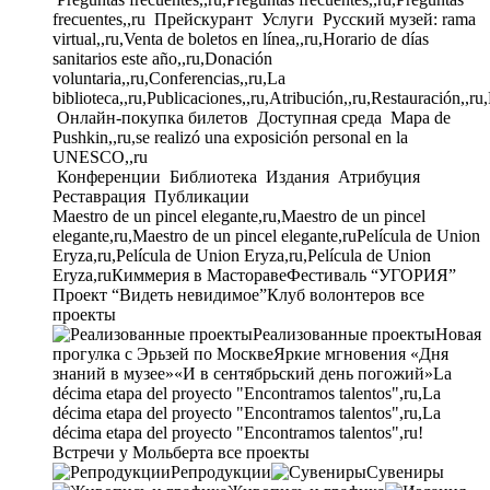
frecuentes,,ru
Прейскурант
Услуги
Русский музей: rama
virtual,,ru,Venta de boletos en línea,,ru,Horario de días
sanitarios este año,,ru,Donación
voluntaria,,ru,Conferencias,,ru,La
biblioteca,,ru,Publicaciones,,ru,Atribución,,ru,Restauración,,ru
Онлайн-покупка билетов
Доступная среда
Mapa de
Pushkin,,ru,se realizó una exposición personal en la
UNESCO,,ru
Конференции
Библиотека
Издания
Атрибуция
Реставрация
Публикации
Maestro de un pincel elegante,ru,Maestro de un pincel
elegante,ru,Maestro de un pincel elegante,ru
Película de Union
Eryza,ru,Película de Union Eryza,ru,Película de Union
Eryza,ru
Киммерия в Мастораве
Фестиваль “УГОРИЯ”
Проект “Видеть невидимое”
Клуб волонтеров
все
проекты
Реализованные проекты
Новая
прогулка с Эрьзей по Москве
Яркие мгновения «Дня
знаний в музее»
«И в сентябрьский день погожий»
La
décima etapa del proyecto "Encontramos talentos",ru,La
décima etapa del proyecto "Encontramos talentos",ru,La
décima etapa del proyecto "Encontramos talentos",ru!
Встречи у Мольберта
все проекты
Репродукции
Сувениры