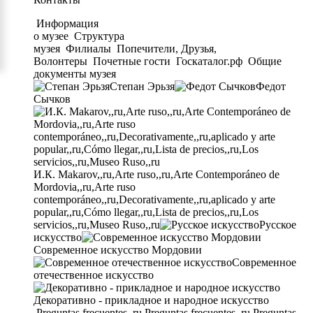
Информация
о музее
Структура
музея
Филиалы
Попечители, Друзья,
Волонтеры
Почетные гости
Госкаталог.рф
Общие
документы музея
Степан Эрьзя
Федот
Сычков
И.К. Makarov,,ru,Arte ruso,,ru,Arte Contemporáneo de
Mordovia,,ru,Arte ruso
contemporáneo,,ru,Decorativamente,,ru,aplicado y arte
popular,,ru,Cómo llegar,,ru,Lista de precios,,ru,Los
servicios,,ru,Museo Ruso,,ru
Русское
искусство
Современное искусство Мордовии
Современное
отечественное искусство
Декоративно - прикладное и народное искусство
Preguntas frecuentes,,ru,Preguntas frecuentes,,ru,Preguntas