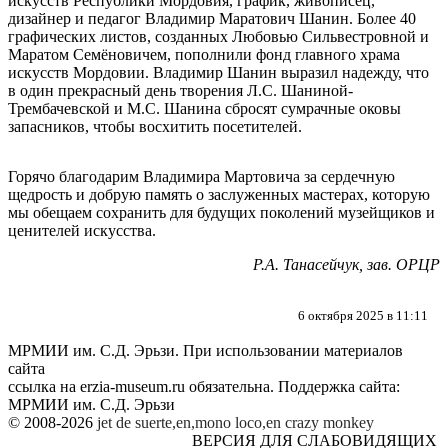
искусств Республики Мордовия, график, живописец,
дизайнер и педагог Владимир Маратович Шанин
. Более 40
графических листов,
созданных Любовью Сильвестровной и
Маратом Семёновичем
,
пополнили фонд главного храма
искусств Мордовии
.
Владимир Шанин выразил надежду
,
что
в один прекрасный день творения Л.С
.
Шаниной-
Трембачевской и М.С
.
Шанина сбросят сумрачные оковы
запасников
,
чтобы восхитить посетителей
.
Горячо благодарим Владимира Мартовича за сердечную
щедрость и добрую память о заслуженных мастерах
,
которую
мы обещаем сохранить для будущих поколений музейщиков и
ценителей искусства
.
Р.А. Танасейчук, зав. ОРЦР
6 октября 2025 в 11:11
МРМИИ им. С.Д. Эрьзи. При использовании материалов
сайта
ссылка на
erzia-museum.ru
обязательна. Поддержка сайта:
МРМИИ им. С.Д. Эрьзи
© 2008-2026
jet de suerte,en,mono loco,en
crazy monkey
ВЕРСИЯ ДЛЯ СЛАБОВИДЯЩИХ