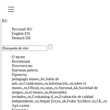
RU
Русский
RU
English
EN
Deutsch
DE
О музее
Коллекция
Посетителю
Научная работа
Проекты
pedagogía museo,,be,Salón de
arte,,ru,Contáctanos,,ru,Información,,ru,sobre el
museo,,ru,Oficial,,ru,caras,,ru,Sucursal,,kk,Sociedad de
amigos,,ru,el museo,,ru,Honorables
invitados,,ru,Goskatalog.rf,,ru,Evaluación de calidad
independiente,,ru,Stepan Erzya,,uk,Fedot Sychkov,,ru,I.K,,ru
Арт-салон
Контакты