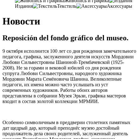
Живопись и графика
Издания
Текстиль
Аксессуары
Новости
Reposición del fondo gráfico del museo.
9 октября исполнится 100
лет со дня рождения замечательного
педагога
, графика,
заслуженного деятеля искусств Мордовии
Любови Сильвестровны Шаниной-Трембачевской
(1925-
2008).
Не за горами и вековой юбилей со дня рождения
супруга Любови Сильвестровны
,
народного художника
Мордовии Марата Семёновича Шанина
.
Великолепные
педагоги
,
их имена можно часто услышать из уст
современных художников
.
Работы обоих авторов
представлены в собрании Музея Эрьзи
,
графика мастеров
входит в состав золотой коллекции МРМИИ
.
Особенно символичным в преддверии столетних памятных
дат щедрый дар
,
который преподнёс музею достойный
продолжатель дела своих родителей
, заслуженный деятель