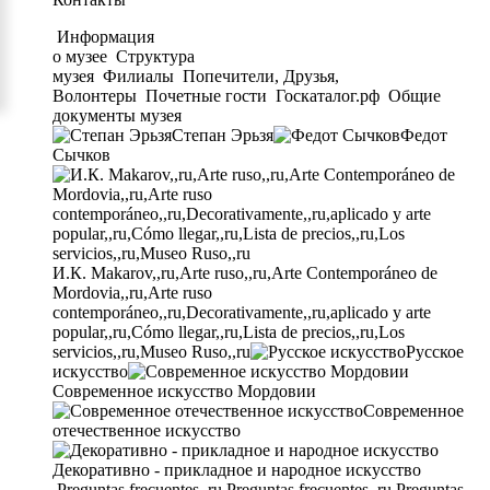
Информация
о музее
Структура
музея
Филиалы
Попечители, Друзья,
Волонтеры
Почетные гости
Госкаталог.рф
Общие
документы музея
Степан Эрьзя
Федот
Сычков
И.К. Makarov,,ru,Arte ruso,,ru,Arte Contemporáneo de
Mordovia,,ru,Arte ruso
contemporáneo,,ru,Decorativamente,,ru,aplicado y arte
popular,,ru,Cómo llegar,,ru,Lista de precios,,ru,Los
servicios,,ru,Museo Ruso,,ru
Русское
искусство
Современное искусство Мордовии
Современное
отечественное искусство
Декоративно - прикладное и народное искусство
Preguntas frecuentes,,ru,Preguntas frecuentes,,ru,Preguntas