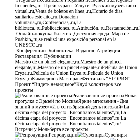
frecuentes,,ru
Прейскурант
Услуги
Русский музей: rama
virtual,,ru,Venta de boletos en línea,,ru,Horario de días
sanitarios este año,,ru,Donación
voluntaria,,ru,Conferencias,,ru,La
biblioteca,,ru,Publicaciones,,ru,Atribución,,ru,Restauración,,ru
Онлайн-покупка билетов
Доступная среда
Mapa de
Pushkin,,ru,se realizó una exposición personal en la
UNESCO,,ru
Конференции
Библиотека
Издания
Атрибуция
Реставрация
Публикации
Maestro de un pincel elegante,ru,Maestro de un pincel
elegante,ru,Maestro de un pincel elegante,ru
Película de Union
Eryza,ru,Película de Union Eryza,ru,Película de Union
Eryza,ru
Киммерия в Мастораве
Фестиваль “УГОРИЯ”
Проект “Видеть невидимое”
Клуб волонтеров
все
проекты
Реализованные проекты
Новая
прогулка с Эрьзей по Москве
Яркие мгновения «Дня
знаний в музее»
«И в сентябрьский день погожий»
La
décima etapa del proyecto "Encontramos talentos",ru,La
décima etapa del proyecto "Encontramos talentos",ru,La
décima etapa del proyecto "Encontramos talentos",ru!
Встречи у Мольберта
все проекты
Репродукции
Сувениры