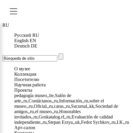
RU
Русский
RU
English
EN
Deutsch
DE
О музее
Коллекция
Посетителю
Научная работа
Проекты
pedagogía museo,,be,Salón de
arte,,ru,Contáctanos,,ru,Información,,ru,sobre el
museo,,ru,Oficial,,ru,caras,,ru,Sucursal,,kk,Sociedad de
amigos,,ru,el museo,,ru,Honorables
invitados,,ru,Goskatalog.rf,,ru,Evaluación de calidad
independiente,,ru,Stepan Erzya,,uk,Fedot Sychkov,,ru,I.K,,ru
Арт-салон
Контакты