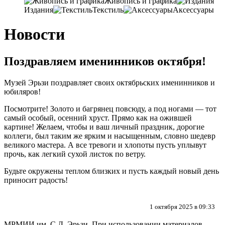
Живопись и графика
Издания
Текстиль
Аксессуары
Новости
Поздравляем именинников октября!
Музей Эрьзи поздравляет своих октябрьских именинников и
юбиляров
!
Посмотрите!
Золото и багрянец повсюду
,
а под ногами — тот
самый особый
,
осенний хруст. Прямо как на ожившей
картине
! Желаем,
чтобы и ваш личный праздник
, дорогие
коллеги,
был таким же ярким и насыщенным
,
словно шедевр
великого мастера
.
А все тревоги и хлопоты пусть уплывут
прочь
,
как легкий сухой листок по ветру
.
Будьте окружены теплом близких и пусть каждый новый день
приносит радость
!
1 октября 2025 в 09:33
МРМИИ им. С.Д. Эрьзи. При использовании материалов