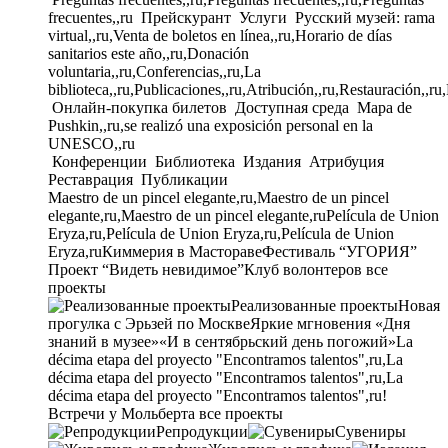
frecuentes,,ru
Прейскурант
Услуги
Русский музей: rama
virtual,,ru,Venta de boletos en línea,,ru,Horario de días
sanitarios este año,,ru,Donación
voluntaria,,ru,Conferencias,,ru,La
biblioteca,,ru,Publicaciones,,ru,Atribución,,ru,Restauración,,ru
Онлайн-покупка билетов
Доступная среда
Mapa de
Pushkin,,ru,se realizó una exposición personal en la
UNESCO,,ru
Конференции
Библиотека
Издания
Атрибуция
Реставрация
Публикации
Maestro de un pincel elegante,ru,Maestro de un pincel
elegante,ru,Maestro de un pincel elegante,ru
Película de Union
Eryza,ru,Película de Union Eryza,ru,Película de Union
Eryza,ru
Киммерия в Мастораве
Фестиваль “УГОРИЯ”
Проект “Видеть невидимое”
Клуб волонтеров
все
проекты
Реализованные проекты
Новая
прогулка с Эрьзей по Москве
Яркие мгновения «Дня
знаний в музее»
«И в сентябрьский день погожий»
La
décima etapa del proyecto "Encontramos talentos",ru,La
décima etapa del proyecto "Encontramos talentos",ru,La
décima etapa del proyecto "Encontramos talentos",ru!
Встречи у Мольберта
все проекты
Репродукции
Сувениры