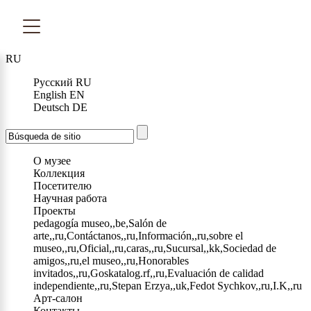
RU
Русский
RU
English
EN
Deutsch
DE
О музее
Коллекция
Посетителю
Научная работа
Проекты
pedagogía museo,,be,Salón de
arte,,ru,Contáctanos,,ru,Información,,ru,sobre el
museo,,ru,Oficial,,ru,caras,,ru,Sucursal,,kk,Sociedad de
amigos,,ru,el museo,,ru,Honorables
invitados,,ru,Goskatalog.rf,,ru,Evaluación de calidad
independiente,,ru,Stepan Erzya,,uk,Fedot Sychkov,,ru,I.K,,ru
Арт-салон
Контакты