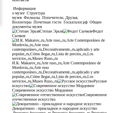
Информация
о музее
Структура
музея
Филиалы
Попечители, Друзья,
Волонтеры
Почетные гости
Госкаталог.рф
Общие
документы музея
Степан Эрьзя
Федот
Сычков
И.К. Makarov,,ru,Arte ruso,,ru,Arte Contemporáneo de
Mordovia,,ru,Arte ruso
contemporáneo,,ru,Decorativamente,,ru,aplicado y arte
popular,,ru,Cómo llegar,,ru,Lista de precios,,ru,Los
servicios,,ru,Museo Ruso,,ru
Русское
искусство
Современное искусство Мордовии
Современное
отечественное искусство
Декоративно - прикладное и народное искусство
Preguntas frecuentes,,ru,Preguntas frecuentes,,ru,Preguntas