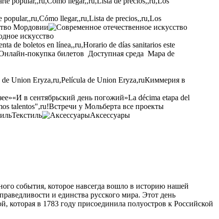
opular,,ru,Cómo llegar,,ru,Lista de precios,,ru,Los
ство Мордовии
одное искусство
ta de boletos en línea,,ru,Horario de días sanitarios este
Онлайн-покупка билетов
Доступная среда
Mapa de
a de Union Eryza,ru,Película de Union Eryza,ru
Киммерия в
зее»
«И в сентябрьский день погожий»
La décima etapa del
os talentos",ru!
Встречи у Мольберта
все проекты
Текстиль
Аксессуары
ного события
,
которое навсегда вошло в историю нашей
праведливости и единства русского мира
.
Этот день
ой
, которая в 1783
году присоединила полуостров к Российской