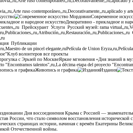
,,ru,Arte ruso contemporáneo,,ru,Decorativamente,,ru,aplicado y arte p
кусство
Современное искус
Декоративно - прикладное и нар
cuentes,,ru
Прейскурант
Услуги
Русский музей: rama virtual,,ru,Ven
,ru,Publicaciones,,ru,Atribución,,ru,Restauración,,ru,Publicaciones,,ru
,ru
ация
Публикации
,ru,Maestro de un pincel elegante,ru
Película de Union Eryza,ru,Películ
мое”
Клуб волонтеров
все проекты
прогулка с Эрьзей по Москве
Яркие мгновения «Дня знаний в му
to "Encontramos talentos",ru,La décima etapa del proyecto "Encontram
Живопись и графика
Издания
аздновании Дня воссоединения Крыма с Россией — знаменатель
став России
,
что стало символом восстановления исторической с
оических страницах истории
,
начиная с времён Екатерины Велик
еликой Отечественной войны
.