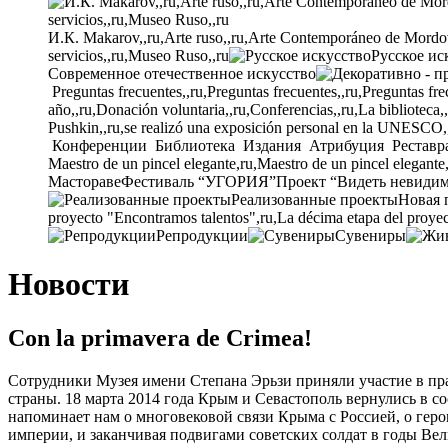
И.К. Makarov,,ru,Arte ruso,,ru,Arte Contemporáneo de Mordovia
servicios,,ru,Museo Ruso,,ru
Русское ис
Современное отечественное искусство
Preguntas frecuentes,,ru,Preguntas frecuentes,,ru,Preguntas fre
año,,ru,Donación voluntaria,,ru,Conferencias,,ru,La biblioteca,
Pushkin,,ru,se realizó una exposición personal en la UNESCO,
Конференции
Библиотека
Издания
Атрибуция
Реставр
Maestro de un pincel elegante,ru,Maestro de un pincel elegante
Мастораве
Фестиваль “УГОРИЯ”
Проект “Видеть невиди
Реализованные проекты
Новая 
proyecto "Encontramos talentos",ru,La décima etapa del proyec
Репродукции
Сувениры
Новости
Con la primavera de Crimea!
Сотрудники Музея имени Степана Эрьзи приняли участие в пр
страны
. 18 марта 2014
года Крым и Севастополь вернулись в со
напоминает нам о многовековой связи Крыма с Россией
,
о гер
империи
,
и заканчивая подвигами советских солдат в годы В