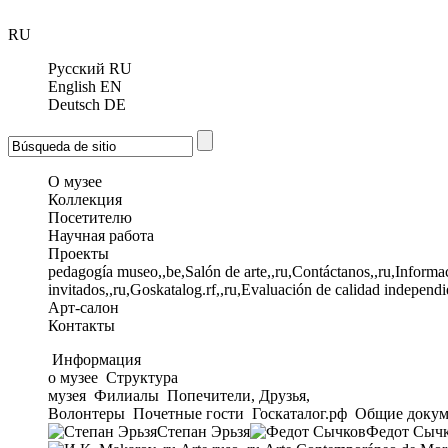
RU
Русский
RU
English
EN
Deutsch
DE
О музее
Коллекция
Посетителю
Научная работа
Проекты
pedagogía museo,,be,Salón de arte,,ru,Contáctanos,,ru,Informac
invitados,,ru,Goskatalog.rf,,ru,Evaluación de calidad independi
Арт-салон
Контакты
Информация
о музее
Структура
музея
Филиалы
Попечители, Друзья,
Волонтеры
Почетные гости
Госкаталог.рф
Общие докум
Степан Эрьзя
Федот Сыч