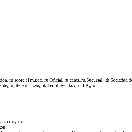
ión,,ru,sobre el museo,,ru,Oficial,,ru,caras,,ru,Sucursal,,kk,Sociedad 
ente,,ru,Stepan Erzya,,uk,Fedot Sychkov,,ru,I.K,,ru
енты музея
ков