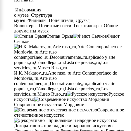
Информация
о музее
Структура
музея
Филиалы
Попечители, Друзья,
Волонтеры
Почетные гости
Госкаталог.рф
Общие
документы музея
Степан Эрьзя
Федот
Сычков
И.К. Makarov,,ru,Arte ruso,,ru,Arte Contemporáneo de
Mordovia,,ru,Arte ruso
contemporáneo,,ru,Decorativamente,,ru,aplicado y arte
popular,,ru,Cómo llegar,,ru,Lista de precios,,ru,Los
servicios,,ru,Museo Ruso,,ru
Русское
искусство
Современное искусство Мордовии
Современное
отечественное искусство
Декоративно - прикладное и народное искусство
Preguntas frecuentes,,ru,Preguntas frecuentes,,ru,Preguntas