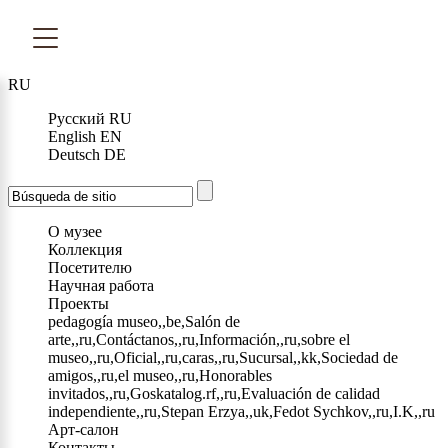
RU
Русский
RU
English
EN
Deutsch
DE
О музее
Коллекция
Посетителю
Научная работа
Проекты
pedagogía museo,,be,Salón de
arte,,ru,Contáctanos,,ru,Información,,ru,sobre el
museo,,ru,Oficial,,ru,caras,,ru,Sucursal,,kk,Sociedad de
amigos,,ru,el museo,,ru,Honorables
invitados,,ru,Goskatalog.rf,,ru,Evaluación de calidad
independiente,,ru,Stepan Erzya,,uk,Fedot Sychkov,,ru,I.K,,ru
Арт-салон
Контакты