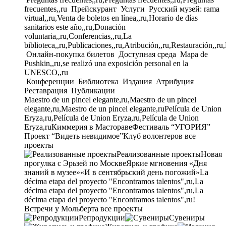
frecuentes,,ru
Прейскурант
Услуги
Русский музей: rama
virtual,,ru,Venta de boletos en línea,,ru,Horario de días
sanitarios este año,,ru,Donación
voluntaria,,ru,Conferencias,,ru,La
biblioteca,,ru,Publicaciones,,ru,Atribución,,ru,Restauración,,ru
Онлайн-покупка билетов
Доступная среда
Mapa de
Pushkin,,ru,se realizó una exposición personal en la
UNESCO,,ru
Конференции
Библиотека
Издания
Атрибуция
Реставрация
Публикации
Maestro de un pincel elegante,ru,Maestro de un pincel
elegante,ru,Maestro de un pincel elegante,ru
Película de Union
Eryza,ru,Película de Union Eryza,ru,Película de Union
Eryza,ru
Киммерия в Мастораве
Фестиваль “УГОРИЯ”
Проект “Видеть невидимое”
Клуб волонтеров
все
проекты
Реализованные проекты
Новая
прогулка с Эрьзей по Москве
Яркие мгновения «Дня
знаний в музее»
«И в сентябрьский день погожий»
La
décima etapa del proyecto "Encontramos talentos",ru,La
décima etapa del proyecto "Encontramos talentos",ru,La
décima etapa del proyecto "Encontramos talentos",ru!
Встречи у Мольберта
все проекты
Репродукции
Сувениры