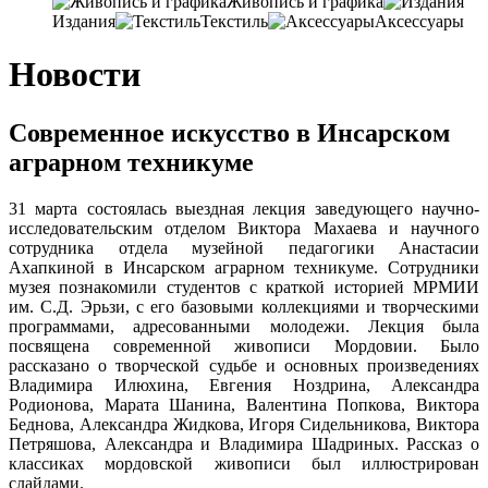
Живопись и графика
Издания
Текстиль
Аксессуары
Новости
Современное искусство в Инсарском
аграрном техникуме
31 марта состоялась выездная лекция заведующего научно-
исследовательским отделом Виктора Махаева и научного
сотрудника отдела музейной педагогики Анастасии
Ахапкиной в Инсарском аграрном техникуме. Сотрудники
музея познакомили студентов с краткой историей МРМИИ
им. С.Д. Эрьзи, с его базовыми коллекциями и творческими
программами, адресованными молодежи. Лекция была
посвящена современной живописи Мордовии.
Было
рассказано о творческой судьбе и основных произведениях
Владимира Илюхина
, Евгения Ноздрина, Александра
Родионова, Марата Шанина, Валентина Попкова, Виктора
Беднова, Александра Жидкова, Игоря Сидельникова, Виктора
Петряшова, Александра и Владимира Шадриных. Рассказ о
классиках мордовской живописи был иллюстрирован
слайдами.