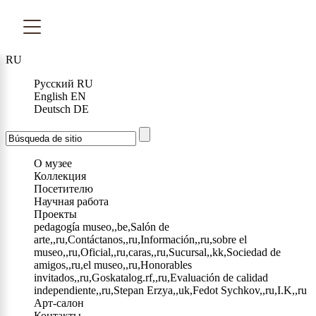
RU
Русский
RU
English
EN
Deutsch
DE
О музее
Коллекция
Посетителю
Научная работа
Проекты
pedagogía museo,,be,Salón de
arte,,ru,Contáctanos,,ru,Información,,ru,sobre el
museo,,ru,Oficial,,ru,caras,,ru,Sucursal,,kk,Sociedad de
amigos,,ru,el museo,,ru,Honorables
invitados,,ru,Goskatalog.rf,,ru,Evaluación de calidad
independiente,,ru,Stepan Erzya,,uk,Fedot Sychkov,,ru,I.K,,ru
Арт-салон
Контакты