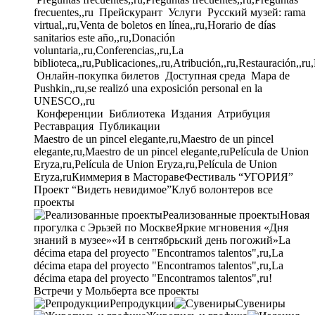
frecuentes,,ru
Прейскурант
Услуги
Русский музей: rama
virtual,,ru,Venta de boletos en línea,,ru,Horario de días
sanitarios este año,,ru,Donación
voluntaria,,ru,Conferencias,,ru,La
biblioteca,,ru,Publicaciones,,ru,Atribución,,ru,Restauración,,ru
Онлайн-покупка билетов
Доступная среда
Mapa de
Pushkin,,ru,se realizó una exposición personal en la
UNESCO,,ru
Конференции
Библиотека
Издания
Атрибуция
Реставрация
Публикации
Maestro de un pincel elegante,ru,Maestro de un pincel
elegante,ru,Maestro de un pincel elegante,ru
Película de Union
Eryza,ru,Película de Union Eryza,ru,Película de Union
Eryza,ru
Киммерия в Мастораве
Фестиваль “УГОРИЯ”
Проект “Видеть невидимое”
Клуб волонтеров
все
проекты
Реализованные проекты
Новая
прогулка с Эрьзей по Москве
Яркие мгновения «Дня
знаний в музее»
«И в сентябрьский день погожий»
La
décima etapa del proyecto "Encontramos talentos",ru,La
décima etapa del proyecto "Encontramos talentos",ru,La
décima etapa del proyecto "Encontramos talentos",ru!
Встречи у Мольберта
все проекты
Репродукции
Сувениры