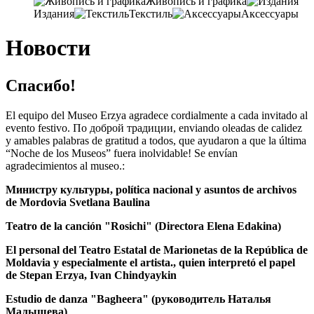
Живопись и графика
Издания
Текстиль
Аксессуары
Новости
Спасибо!
El equipo del Museo Erzya agradece cordialmente a cada invitado al
evento festivo. По доброй традиции, enviando oleadas de calidez
y amables palabras de gratitud a todos, que ayudaron a que la última
“Noche de los Museos” fuera inolvidable! Se envían
agradecimientos al museo.:
Министру культуры, política nacional y asuntos de archivos
de Mordovia Svetlana Baulina
Teatro de la canción "Rosichi" (Directora Elena Edakina)
El personal del Teatro Estatal de Marionetas de la República de
Moldavia y especialmente el artista., quien interpretó el papel
de Stepan Erzya, Ivan Chindyaykin
Estudio de danza "Bagheera" (руководитель Наталья
Малышева)