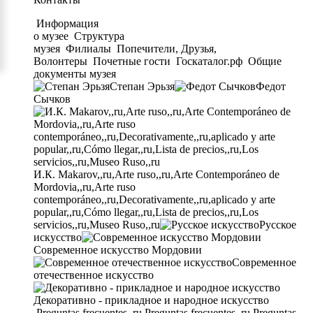
Информация
о музее
Структура
музея
Филиалы
Попечители, Друзья,
Волонтеры
Почетные гости
Госкаталог.рф
Общие
документы музея
Степан Эрьзя
Федот
Сычков
И.К. Makarov,,ru,Arte ruso,,ru,Arte Contemporáneo de
Mordovia,,ru,Arte ruso
contemporáneo,,ru,Decorativamente,,ru,aplicado y arte
popular,,ru,Cómo llegar,,ru,Lista de precios,,ru,Los
servicios,,ru,Museo Ruso,,ru
Русское
искусство
Современное искусство Мордовии
Современное
отечественное искусство
Декоративно - прикладное и народное искусство
Preguntas frecuentes,,ru,Preguntas frecuentes,,ru,Preguntas