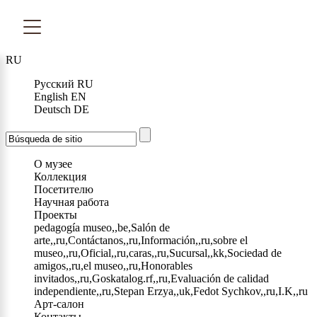
RU
Русский
RU
English
EN
Deutsch
DE
О музее
Коллекция
Посетителю
Научная работа
Проекты
pedagogía museo,,be,Salón de
arte,,ru,Contáctanos,,ru,Información,,ru,sobre el
museo,,ru,Oficial,,ru,caras,,ru,Sucursal,,kk,Sociedad de
amigos,,ru,el museo,,ru,Honorables
invitados,,ru,Goskatalog.rf,,ru,Evaluación de calidad
independiente,,ru,Stepan Erzya,,uk,Fedot Sychkov,,ru,I.K,,ru
Арт-салон
Контакты