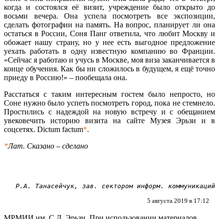
когда и состоялся её визит, учреждение было открыто до
восьми вечера. Она успела посмотреть все экспозиции,
сделать фотографии на память. На вопрос, планирует ли она
остаться в России, Соня Панг ответила, что любит Москву и
обожает нашу страну, но у нее есть выгодное предложение
уехать работать в одну известную компанию во Франции.
«Сейчас я работаю и учусь в Москве, моя виза заканчивается в
конце обучения. Как бы ни сложилось в будущем, я ещё точно
приеду в Россию!» – пообещала она.
Расстаться с таким интересным гостем было непросто, но
Соне нужно было успеть посмотреть город, пока не стемнело.
Простились с надеждой на новую встречу и с обещанием
увековечить историю визита на сайте Музея Эрьзи и в
соцсетях. Dictum factum
*
.
*
Лат. Сказано – сделано
Р.А. Танасейчук, зав. сектором информ. коммуникаций
5 августа 2019 в 17:12
МРМИИ им. С.Д. Эрьзи. При использовании материалов