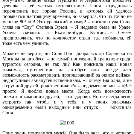
могучим». Знание языка Пушкина и Лермонтова помогает
девушке в её частых путешествиях. Соня затруднилась
перечислить все города России, в которых ей удалось
побывать к настоящему времени, но заверила, что их точно не
меньше 80! «О! Это уральский мрамор! – воскликнула Соня,
глядя на “Еву” Степана Эрьзи. – Я недавно была на Урале.
Успела сьездить в Екатеринбург, Курган…» Смеем
предположить, что по количеству стран, где побывала, ей
тоже есть чем удивить.
Можете не верить, но Соня Панг добралась до Саранска из
Москвы на автобусе, – не самый популярный транспорт среди
туристов сегодня, не так ли? Как пояснила наша новая
знакомая, путешествие на автобусе или поезде даёт
возможность рассматривать проплывающий за окном пейзаж,
недоступный авиапутешественникам. «Почему Вы одна, а не
с группой друзей, родственников?» – недоумевали мы. – «Всё
просто. Я люблю новые места. Когда есть возможность
поехать в компании друзей, – это здорово. Но не всегда легко
устроить так, чтобы и у тебя, и у твоих знакомых
одновременно были выходные или отпуск», – объяснила
Соня.
Соне очень понравился музей. Она была рада, что в четверг,