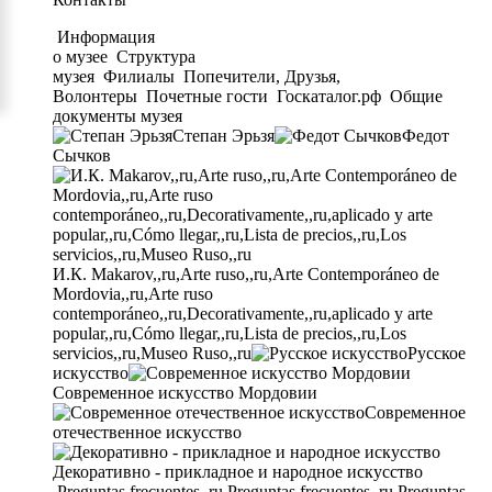
Информация
о музее
Структура
музея
Филиалы
Попечители, Друзья,
Волонтеры
Почетные гости
Госкаталог.рф
Общие
документы музея
Степан Эрьзя
Федот
Сычков
И.К. Makarov,,ru,Arte ruso,,ru,Arte Contemporáneo de
Mordovia,,ru,Arte ruso
contemporáneo,,ru,Decorativamente,,ru,aplicado y arte
popular,,ru,Cómo llegar,,ru,Lista de precios,,ru,Los
servicios,,ru,Museo Ruso,,ru
Русское
искусство
Современное искусство Мордовии
Современное
отечественное искусство
Декоративно - прикладное и народное искусство
Preguntas frecuentes,,ru,Preguntas frecuentes,,ru,Preguntas