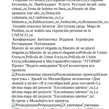
frecuentes,,ru
Прейскурант
Услуги
Русский музей: rama
virtual,,ru,Venta de boletos en línea,,ru,Horario de días
sanitarios este año,,ru,Donación
voluntaria,,ru,Conferencias,,ru,La
biblioteca,,ru,Publicaciones,,ru,Atribución,,ru,Restauración,,ru
Онлайн-покупка билетов
Доступная среда
Mapa de
Pushkin,,ru,se realizó una exposición personal en la
UNESCO,,ru
Конференции
Библиотека
Издания
Атрибуция
Реставрация
Публикации
Maestro de un pincel elegante,ru,Maestro de un pincel
elegante,ru,Maestro de un pincel elegante,ru
Película de Union
Eryza,ru,Película de Union Eryza,ru,Película de Union
Eryza,ru
Киммерия в Мастораве
Фестиваль “УГОРИЯ”
Проект “Видеть невидимое”
Клуб волонтеров
все
проекты
Реализованные проекты
Новая
прогулка с Эрьзей по Москве
Яркие мгновения «Дня
знаний в музее»
«И в сентябрьский день погожий»
La
décima etapa del proyecto "Encontramos talentos",ru,La
décima etapa del proyecto "Encontramos talentos",ru,La
décima etapa del proyecto "Encontramos talentos",ru!
Встречи у Мольберта
все проекты
Репродукции
Сувениры