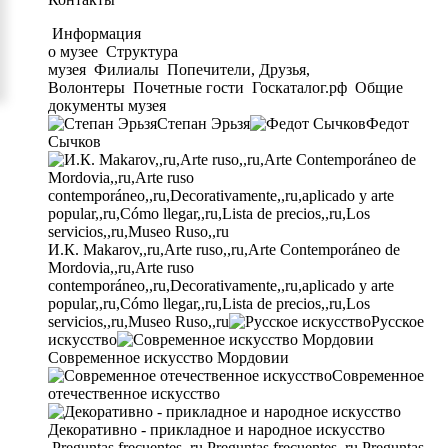
Информация
о музее
Структура
музея
Филиалы
Попечители, Друзья,
Волонтеры
Почетные гости
Госкаталог.рф
Общие
документы музея
Степан Эрьзя
Федот
Сычков
И.К. Makarov,,ru,Arte ruso,,ru,Arte Contemporáneo de
Mordovia,,ru,Arte ruso
contemporáneo,,ru,Decorativamente,,ru,aplicado y arte
popular,,ru,Cómo llegar,,ru,Lista de precios,,ru,Los
servicios,,ru,Museo Ruso,,ru
Русское
искусство
Современное искусство Мордовии
Современное
отечественное искусство
Декоративно - прикладное и народное искусство
Preguntas frecuentes,,ru,Preguntas frecuentes,,ru,Preguntas