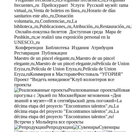
frecuentes,,ru
Прейскурант
Услуги
Русский музей: rama
virtual,,ru,Venta de boletos en línea,,ru,Horario de días
sanitarios este año,,ru,Donación
voluntaria,,ru,Conferencias,,ru,La
biblioteca,,ru,Publicaciones,,ru,Atribución,,ru,Restauración,,ru
Онлайн-покупка билетов
Доступная среда
Mapa de
Pushkin,,ru,se realizó una exposición personal en la
UNESCO,,ru
Конференции
Библиотека
Издания
Атрибуция
Реставрация
Публикации
Maestro de un pincel elegante,ru,Maestro de un pincel
elegante,ru,Maestro de un pincel elegante,ru
Película de Union
Eryza,ru,Película de Union Eryza,ru,Película de Union
Eryza,ru
Киммерия в Мастораве
Фестиваль “УГОРИЯ”
Проект “Видеть невидимое”
Клуб волонтеров
все
проекты
Реализованные проекты
Новая
прогулка с Эрьзей по Москве
Яркие мгновения «Дня
знаний в музее»
«И в сентябрьский день погожий»
La
décima etapa del proyecto "Encontramos talentos",ru,La
décima etapa del proyecto "Encontramos talentos",ru,La
décima etapa del proyecto "Encontramos talentos",ru!
Встречи у Мольберта
все проекты
Репродукции
Сувениры