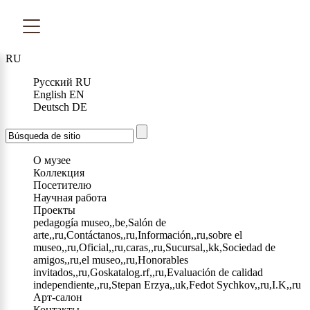
RU
Русский
RU
English
EN
Deutsch
DE
О музее
Коллекция
Посетителю
Научная работа
Проекты
pedagogía museo,,be,Salón de
arte,,ru,Contáctanos,,ru,Información,,ru,sobre el
museo,,ru,Oficial,,ru,caras,,ru,Sucursal,,kk,Sociedad de
amigos,,ru,el museo,,ru,Honorables
invitados,,ru,Goskatalog.rf,,ru,Evaluación de calidad
independiente,,ru,Stepan Erzya,,uk,Fedot Sychkov,,ru,I.K,,ru
Арт-салон
Контакты