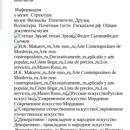
Информация
о музее
Структура
музея
Филиалы
Попечители, Друзья,
Волонтеры
Почетные гости
Госкаталог.рф
Общие
документы музея
Степан Эрьзя
Федот
Сычков
И.К. Makarov,,ru,Arte ruso,,ru,Arte Contemporáneo de
Mordovia,,ru,Arte ruso
contemporáneo,,ru,Decorativamente,,ru,aplicado y arte
popular,,ru,Cómo llegar,,ru,Lista de precios,,ru,Los
servicios,,ru,Museo Ruso,,ru
Русское
искусство
Современное искусство Мордовии
Современное
отечественное искусство
Декоративно - прикладное и народное искусство
Preguntas frecuentes,,ru,Preguntas frecuentes,,ru,Preguntas