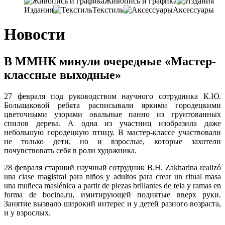
Живопись и графика
Издания
Текстиль
Аксессуары
Новости
В ММНК минули очередные «Мастер-
классные выходные»
27 февраля под руководством научного сотрудника К.Ю.
Большаковой ребята расписывали яркими городецкими
цветочными узорами овальные панно из грунтованных
спилов дерева. А одна из участниц изобразила даже
небольшую городецкую птицу. В мастер-классе участвовали
не только дети, но и взрослые, которые захотели
почувствовать себя в роли художника.
28 февраля старший научный сотрудник В.Н. Zakharina realizó
una clase magistral para niños y adultos para crear un ritual masa
una muñeca maslénica a partir de piezas brillantes de tela y ramas en
forma de bocina,ru, имитирующей поднятые вверх руки.
Занятие вызвало широкий интерес и у детей разного возраста,
и у взрослых.