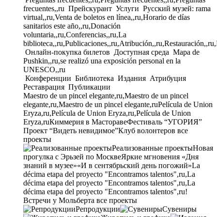
frecuentes,,ru
Прейскурант
Услуги
Русский музей: rama
virtual,,ru,Venta de boletos en línea,,ru,Horario de días
sanitarios este año,,ru,Donación
voluntaria,,ru,Conferencias,,ru,La
biblioteca,,ru,Publicaciones,,ru,Atribución,,ru,Restauración,,ru
Онлайн-покупка билетов
Доступная среда
Mapa de
Pushkin,,ru,se realizó una exposición personal en la
UNESCO,,ru
Конференции
Библиотека
Издания
Атрибуция
Реставрация
Публикации
Maestro de un pincel elegante,ru,Maestro de un pincel
elegante,ru,Maestro de un pincel elegante,ru
Película de Union
Eryza,ru,Película de Union Eryza,ru,Película de Union
Eryza,ru
Киммерия в Мастораве
Фестиваль “УГОРИЯ”
Проект “Видеть невидимое”
Клуб волонтеров
все
проекты
Реализованные проекты
Новая
прогулка с Эрьзей по Москве
Яркие мгновения «Дня
знаний в музее»
«И в сентябрьский день погожий»
La
décima etapa del proyecto "Encontramos talentos",ru,La
décima etapa del proyecto "Encontramos talentos",ru,La
décima etapa del proyecto "Encontramos talentos",ru!
Встречи у Мольберта
все проекты
Репродукции
Сувениры