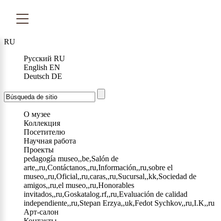
RU
Русский
RU
English
EN
Deutsch
DE
О музее
Коллекция
Посетителю
Научная работа
Проекты
pedagogía museo,,be,Salón de
arte,,ru,Contáctanos,,ru,Información,,ru,sobre el
museo,,ru,Oficial,,ru,caras,,ru,Sucursal,,kk,Sociedad de
amigos,,ru,el museo,,ru,Honorables
invitados,,ru,Goskatalog.rf,,ru,Evaluación de calidad
independiente,,ru,Stepan Erzya,,uk,Fedot Sychkov,,ru,I.K,,ru
Арт-салон
Контакты