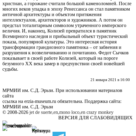
христиан, а горожане считали большой каменоломней. После
многих веков упадка в эпоху Ренессанса он стал памятником
античной архитектуры и объектом притяжения
интеллектуалов, архитекторов и художников. А потом он
предстал тоталитарным символом утраченного имперского
величия. И, наконец, Колизей превратился в памятник
Всемирного наследия и прибыльный объект туристический
показа, популярной культуры. Это интересная история
трансформации грандиозного памятника – от забвения и
разрушения к возвеличиванию и почитанию. Федот Сычков
показывает в своей работе Колизей, который на пороге
безумного XX века замер в предчувствии своей новейшей
судьбы.
21 января 2021 в 16:00
МРМИИ им. С.Д. Эрьзи. При использовании материалов
сайта
ссылка на
erzia-museum.ru
обязательна. Поддержка сайта:
МРМИИ им. С.Д. Эрьзи
© 2008-2026
jet de suerte,en,mono loco,en
crazy monkey
ВЕРСИЯ ДЛЯ СЛАБОВИДЯЩИХ