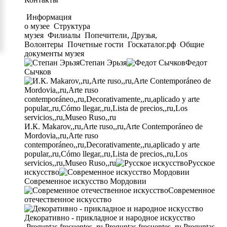
Информация
о музее
Структура
музея
Филиалы
Попечители, Друзья,
Волонтеры
Почетные гости
Госкаталог.рф
Общие
документы музея
Степан Эрьзя
Федот
Сычков
И.К. Makarov,,ru,Arte ruso,,ru,Arte Contemporáneo de
Mordovia,,ru,Arte ruso
contemporáneo,,ru,Decorativamente,,ru,aplicado y arte
popular,,ru,Cómo llegar,,ru,Lista de precios,,ru,Los
servicios,,ru,Museo Ruso,,ru
Русское
искусство
Современное искусство Мордовии
Современное
отечественное искусство
Декоративно - прикладное и народное искусство
Preguntas frecuentes,,ru,Preguntas frecuentes,,ru,Preguntas