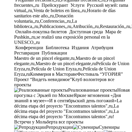
frecuentes,,ru
Прейскурант
Услуги
Русский музей: rama
virtual,,ru,Venta de boletos en línea,,ru,Horario de días
sanitarios este año,,ru,Donación
voluntaria,,ru,Conferencias,,ru,La
biblioteca,,ru,Publicaciones,,ru,Atribución,,ru,Restauración,,ru
Онлайн-покупка билетов
Доступная среда
Mapa de
Pushkin,,ru,se realizó una exposición personal en la
UNESCO,,ru
Конференции
Библиотека
Издания
Атрибуция
Реставрация
Публикации
Maestro de un pincel elegante,ru,Maestro de un pincel
elegante,ru,Maestro de un pincel elegante,ru
Película de Union
Eryza,ru,Película de Union Eryza,ru,Película de Union
Eryza,ru
Киммерия в Мастораве
Фестиваль “УГОРИЯ”
Проект “Видеть невидимое”
Клуб волонтеров
все
проекты
Реализованные проекты
Новая
прогулка с Эрьзей по Москве
Яркие мгновения «Дня
знаний в музее»
«И в сентябрьский день погожий»
La
décima etapa del proyecto "Encontramos talentos",ru,La
décima etapa del proyecto "Encontramos talentos",ru,La
décima etapa del proyecto "Encontramos talentos",ru!
Встречи у Мольберта
все проекты
Репродукции
Сувениры