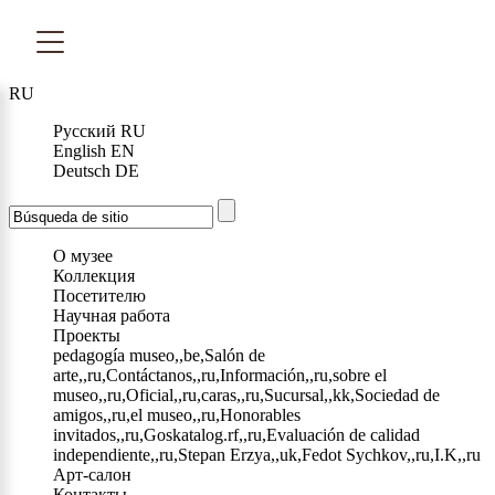
RU
Русский
RU
English
EN
Deutsch
DE
О музее
Коллекция
Посетителю
Научная работа
Проекты
pedagogía museo,,be,Salón de
arte,,ru,Contáctanos,,ru,Información,,ru,sobre el
museo,,ru,Oficial,,ru,caras,,ru,Sucursal,,kk,Sociedad de
amigos,,ru,el museo,,ru,Honorables
invitados,,ru,Goskatalog.rf,,ru,Evaluación de calidad
independiente,,ru,Stepan Erzya,,uk,Fedot Sychkov,,ru,I.K,,ru
Арт-салон
Контакты