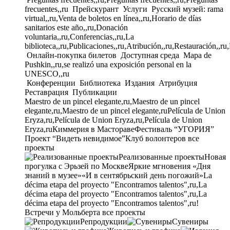
frecuentes,,ru
Прейскурант
Услуги
Русский музей: rama
virtual,,ru,Venta de boletos en línea,,ru,Horario de días
sanitarios este año,,ru,Donación
voluntaria,,ru,Conferencias,,ru,La
biblioteca,,ru,Publicaciones,,ru,Atribución,,ru,Restauración,,ru
Онлайн-покупка билетов
Доступная среда
Mapa de
Pushkin,,ru,se realizó una exposición personal en la
UNESCO,,ru
Конференции
Библиотека
Издания
Атрибуция
Реставрация
Публикации
Maestro de un pincel elegante,ru,Maestro de un pincel
elegante,ru,Maestro de un pincel elegante,ru
Película de Union
Eryza,ru,Película de Union Eryza,ru,Película de Union
Eryza,ru
Киммерия в Мастораве
Фестиваль “УГОРИЯ”
Проект “Видеть невидимое”
Клуб волонтеров
все
проекты
Реализованные проекты
Новая
прогулка с Эрьзей по Москве
Яркие мгновения «Дня
знаний в музее»
«И в сентябрьский день погожий»
La
décima etapa del proyecto "Encontramos talentos",ru,La
décima etapa del proyecto "Encontramos talentos",ru,La
décima etapa del proyecto "Encontramos talentos",ru!
Встречи у Мольберта
все проекты
Репродукции
Сувениры