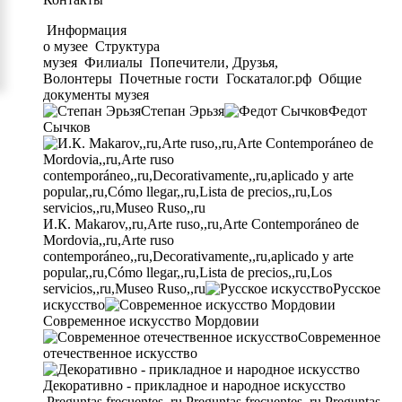
Информация
о музее
Структура
музея
Филиалы
Попечители, Друзья,
Волонтеры
Почетные гости
Госкаталог.рф
Общие
документы музея
Степан Эрьзя
Федот
Сычков
И.К. Makarov,,ru,Arte ruso,,ru,Arte Contemporáneo de
Mordovia,,ru,Arte ruso
contemporáneo,,ru,Decorativamente,,ru,aplicado y arte
popular,,ru,Cómo llegar,,ru,Lista de precios,,ru,Los
servicios,,ru,Museo Ruso,,ru
Русское
искусство
Современное искусство Мордовии
Современное
отечественное искусство
Декоративно - прикладное и народное искусство
Preguntas frecuentes,,ru,Preguntas frecuentes,,ru,Preguntas