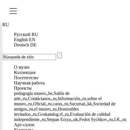
RU
Русский
RU
English
EN
Deutsch
DE
О музее
Коллекция
Посетителю
Научная работа
Проекты
pedagogía museo,,be,Salón de
arte,,ru,Contáctanos,,ru,Información,,ru,sobre el
museo,,ru,Oficial,,ru,caras,,ru,Sucursal,,kk,Sociedad de
amigos,,ru,el museo,,ru,Honorables
invitados,,ru,Goskatalog.rf,,ru,Evaluación de calidad
independiente,,ru,Stepan Erzya,,uk,Fedot Sychkov,,ru,I.K,,ru
Арт-салон
Контакты