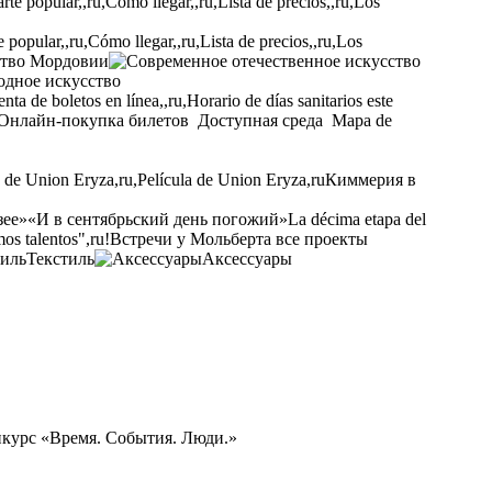
opular,,ru,Cómo llegar,,ru,Lista de precios,,ru,Los
ство Мордовии
одное искусство
ta de boletos en línea,,ru,Horario de días sanitarios este
Онлайн-покупка билетов
Доступная среда
Mapa de
a de Union Eryza,ru,Película de Union Eryza,ru
Киммерия в
зее»
«И в сентябрьский день погожий»
La décima etapa del
os talentos",ru!
Встречи у Мольберта
все проекты
Текстиль
Аксессуары
нкурс «Время. События. Люди.»