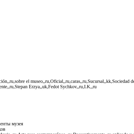
ión,,ru,sobre el museo,,ru,Oficial,,ru,caras,,ru,Sucursal,,kk,Sociedad 
ente,,ru,Stepan Erzya,,uk,Fedot Sychkov,,ru,I.K,,ru
енты музея
ков