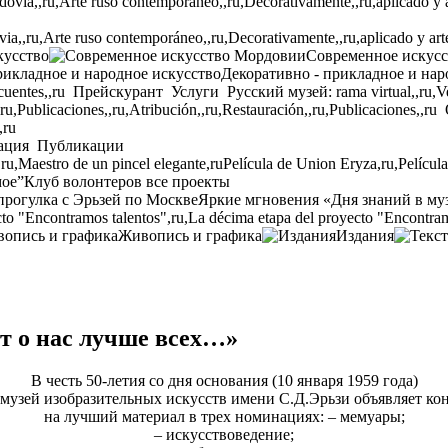
,,ru,Arte ruso contemporáneo,,ru,Decorativamente,,ru,aplicado y arte p
кусство
Современное искус
Декоративно - прикладное и нар
cuentes,,ru
Прейскурант
Услуги
Русский музей: rama virtual,,ru,Ven
,ru,Publicaciones,,ru,Atribución,,ru,Restauración,,ru,Publicaciones,,ru
,ru
ация
Публикации
,ru,Maestro de un pincel elegante,ru
Película de Union Eryza,ru,Películ
мое”
Клуб волонтеров
все проекты
прогулка с Эрьзей по Москве
Яркие мгновения «Дня знаний в му
to "Encontramos talentos",ru,La décima etapa del proyecto "Encontram
Живопись и графика
Издания
о нас лучше всех…»
В честь 50-летия со дня основания (10 января 1959 года)
музей изобразительных искусств имени С.Д.Эрьзи объявляет
ко
на лучший материал в
трех номинациях:
– мемуары;
– искусствоведение;