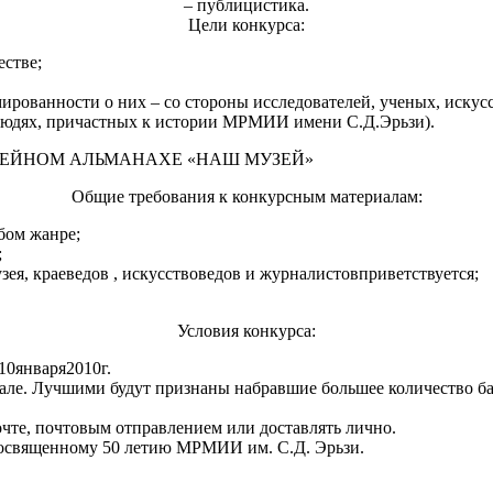
– публицистика.
Цели конкурса
:
естве;
ированности о них – со стороны исследователей, ученых, искусс
 людях, причастных к истории МРМИИ имени С.Д.Эрьзи).
ЛЕЙНОМ АЛЬМАНАХЕ «НАШ МУЗЕЙ»
Общие требования к конкурсным материалам:
бом жанре;
;
узея, краеведов , искусствоведов и журналистов
приветствуется;
Условия конкурса:
 10января2010г.
але. Лучшими будут признаны набравшие большее количество ба
чте, почтовым отправлением или доставлять лично.
 посвященному 50 летию МРМИИ им. С.Д. Эрьзи.