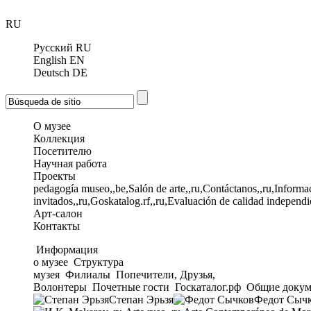
RU
Русский
RU
English
EN
Deutsch
DE
О музее
Коллекция
Посетителю
Научная работа
Проекты
pedagogía museo,,be,Salón de arte,,ru,Contáctanos,,ru,Informac
invitados,,ru,Goskatalog.rf,,ru,Evaluación de calidad independi
Арт-салон
Контакты
Информация
о музее
Структура
музея
Филиалы
Попечители, Друзья,
Волонтеры
Почетные гости
Госкаталог.рф
Общие докум
Степан Эрьзя
Федот Сыч