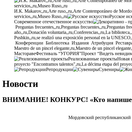
И.К. Makarov,,ru,Arte ruso,,ru,Arte Contemporáneo de Mordovia
servicios,,ru,Museo Ruso,,ru
Русское ис
Современное отечественное искусство
Preguntas frecuentes,,ru,Preguntas frecuentes,,ru,Preguntas fre
año,,ru,Donación voluntaria,,ru,Conferencias,,ru,La biblioteca,
Pushkin,,ru,se realizó una exposición personal en la UNESCO,
Конференции
Библиотека
Издания
Атрибуция
Реставр
Maestro de un pincel elegante,ru,Maestro de un pincel elegante
Мастораве
Фестиваль “УГОРИЯ”
Проект “Видеть невиди
Реализованные проекты
Новая 
proyecto "Encontramos talentos",ru,La décima etapa del proyec
Репродукции
Сувениры
Новости
ВНИМАНИЕ! КОНКУРС! «Кто напишет 
Мордовский республиканский 