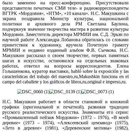
было заменено на пресс-конференцию
. Присутствовали
представители печатных СМИ теле- и радиокорреспонденты
ВГТРК «Мордовия», «НТМ»,
«10 канала»
. Н.С. Макушкина с
экрана поздравила Министр культуры, национальной
политики и архивного дела РМ Светлана Баулина,
подчеркнув значение творчества мастера в развитии культуры
Мордовии. Заместитель директора МРМИИ им. С.Д.
Эрьзи по
научной работе Александра Лобанова обратилась со словами
приветствия к художнику
, вручила Почетную грамоту
МРМИИ и недавно изданный альбом Ф.В. Сычкова. Н.С.
Макушкин рассказал о своем творчестве
, первых памятных
шагах в искусстве, остановился на отдельных знаковых
работах, ответил на вопросы корреспондентов. Елена
Голышенкова, куратор выставки, habló sobre la exposición y las
características del trabajo del maestro,ru,Makushkin funciona en el
campo del caballete y los gráficos de libros,ru,original e impreso,ru.
Н.С. Макушкин работает в области станковой и книжной
графики (оригинальной и печатной),
развивая традиции
русского реалистического искусства
. Знамениты его серии:
«Промышленный пейзаж Мордовии» (1972 – 1976), «В моей
деревне» (1973 – 1974), «Алексеевский цемзавод» (1975),
«Лето в деревне» (1981), «Деревенские мотивы» (1982),