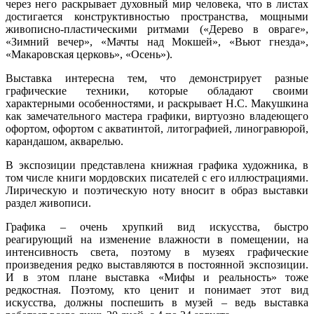
через него раскрывает духовный мир человека
, что в листах
достигается конструктивностью пространства,
мощными
живописно-пластическими ритмами
(«Дерево в овраге»,
«Зимний вечер», «Мачты над Мокшей», «Вьют гнезда»,
«Макаровская церковь», «Осень»).
Выставка интересна тем, что демонстрирует разные
графические техники,
которые обладают своими
характерными особенностями
, и раскрывает Н.С. Макушкина
как замечательного мастера графики, виртуозно владеющего
офортом, офортом с акватинтой, литографией, линогравюрой,
карандашом, акварелью.
В экспозиции представлена книжная графика художника
, в
том числе книги мордовских писателей с его иллюстрациями.
Лирическую и поэтическую ноту вносит в образ выставки
раздел живописи.
Графика –
очень хрупкий вид искусства
, быстро
реагирующий на изменение влажности в помещении, на
интенсивность света,
поэтому в музеях графические
произведения редко выставляются в постоянной экспозиции
.
И в этом плане выставка «Мифы и реальность» тоже
редкостная. Поэтому, кто ценит и понимает этот вид
искусства,
должны поспешить в музей – ведь выставка