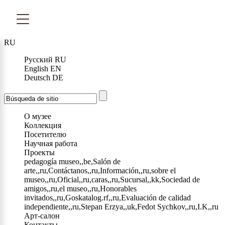
RU
Русский
RU
English
EN
Deutsch
DE
О музее
Коллекция
Посетителю
Научная работа
Проекты
pedagogía museo,,be,Salón de
arte,,ru,Contáctanos,,ru,Información,,ru,sobre el
museo,,ru,Oficial,,ru,caras,,ru,Sucursal,,kk,Sociedad de
amigos,,ru,el museo,,ru,Honorables
invitados,,ru,Goskatalog.rf,,ru,Evaluación de calidad
independiente,,ru,Stepan Erzya,,uk,Fedot Sychkov,,ru,I.K,,ru
Арт-салон
Контакты