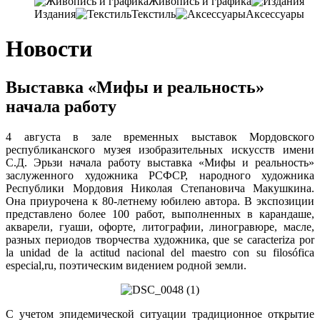
Живопись и графика
Издания
Текстиль
Аксессуары
Новости
Выставка «Мифы и реальность»
начала работу
4
августа в зале временных выставок Мордовского
республиканского музея изобразительных искусств имени
С.Д
. Эрьзи начала работу выставка «Мифы и реальность»
заслуженного художника РСФСР,
народного художника
Республики Мордовия Николая Степановича Макушкина
.
Она приурочена к 80-летнему юбилею автора. В экспозиции
представлено более 100 работ, выполненных в карандаше,
акварели, гуаши, офорте, литографии, линогравюре, масле,
разных периодов творчества художника, que se caracteriza por
la unidad de la actitud nacional del maestro con su filosófica
especial,ru, поэтическим видением родной земли.
С учетом эпидемической ситуации традиционное открытие