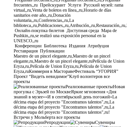
frecuentes,,ru
Прейскурант
Услуги
Русский музей: rama
virtual,,ru,Venta de boletos en línea,,ru,Horario de días
sanitarios este año,,ru,Donación
voluntaria,,ru,Conferencias,,ru,La
biblioteca,,ru,Publicaciones,,ru,Atribución,,ru,Restauración,,ru
Онлайн-покупка билетов
Доступная среда
Mapa de
Pushkin,,ru,se realizó una exposición personal en la
UNESCO,,ru
Конференции
Библиотека
Издания
Атрибуция
Реставрация
Публикации
Maestro de un pincel elegante,ru,Maestro de un pincel
elegante,ru,Maestro de un pincel elegante,ru
Película de Union
Eryza,ru,Película de Union Eryza,ru,Película de Union
Eryza,ru
Киммерия в Мастораве
Фестиваль “УГОРИЯ”
Проект “Видеть невидимое”
Клуб волонтеров
все
проекты
Реализованные проекты
Новая
прогулка с Эрьзей по Москве
Яркие мгновения «Дня
знаний в музее»
«И в сентябрьский день погожий»
La
décima etapa del proyecto "Encontramos talentos",ru,La
décima etapa del proyecto "Encontramos talentos",ru,La
décima etapa del proyecto "Encontramos talentos",ru!
Встречи у Мольберта
все проекты
Репродукции
Сувениры