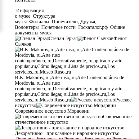
Информация
о музее
Структура
музея
Филиалы
Попечители, Друзья,
Волонтеры
Почетные гости
Госкаталог.рф
Общие
документы музея
Степан Эрьзя
Федот
Сычков
И.К. Makarov,,ru,Arte ruso,,ru,Arte Contemporáneo de
Mordovia,,ru,Arte ruso
contemporáneo,,ru,Decorativamente,,ru,aplicado y arte
popular,,ru,Cómo llegar,,ru,Lista de precios,,ru,Los
servicios,,ru,Museo Ruso,,ru
Русское
искусство
Современное искусство Мордовии
Современное
отечественное искусство
Декоративно - прикладное и народное искусство
Preguntas frecuentes,,ru,Preguntas frecuentes,,ru,Preguntas