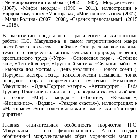
«Чернопромзенский альбом»
(1982 – 1985), «Мордовцемент»
(1987), «Мифы мордвы» (1996 – 2011), иллюстрации к
мордовскому эпосу «Масторава», «Мои односельчане» (2005),
«Малая Родина» (2007 – 2008), «Саранск православный» (2015
– 2018).
В экспозиции представлены графические и живописные
работы Н.С
. Макушкина в самом патриотическом жанре
российского искусства – пейзаже. Они раскрывают главные
темы его творчества: жизнь сельской природы, деревни,
крестьянского труда («Утро», «Сенокосная пора», «Отбивка
кос», «Летний вечер», «Грустный мотив», «Сельские заботы»,
«Рыбалка под мостом»
, «День уходящий», «Золото осени»).
Портреты мастера всегда психологически насыщены, тонко
передают образ современника («Степан Никитович
Макушкин», «Одна.Портрет матери», «Автопортрет», «Баба
Груня»).
Поистине национальны
, народны и сказочны образы
в серии «Мифы мордвы» («Тюштя», «Комолява»,
«Инешкипаз», «Ведява», «Раздача счастья»), иллюстрациях к
«Мастораве». Этот раздел выставки вызывает живой интерес
у зрителя.
Главная отличительная особенность творчества Н.С
.
Макушкина – его философичность.
Автор создает
обобщенный монументальный образ мордовской земли и