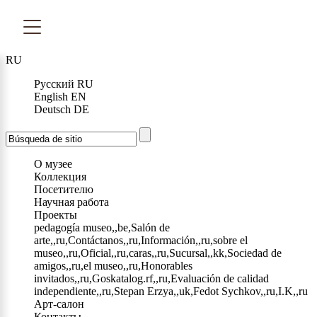
RU
Русский
RU
English
EN
Deutsch
DE
О музее
Коллекция
Посетителю
Научная работа
Проекты
pedagogía museo,,be,Salón de
arte,,ru,Contáctanos,,ru,Información,,ru,sobre el
museo,,ru,Oficial,,ru,caras,,ru,Sucursal,,kk,Sociedad de
amigos,,ru,el museo,,ru,Honorables
invitados,,ru,Goskatalog.rf,,ru,Evaluación de calidad
independiente,,ru,Stepan Erzya,,uk,Fedot Sychkov,,ru,I.K,,ru
Арт-салон
Контакты