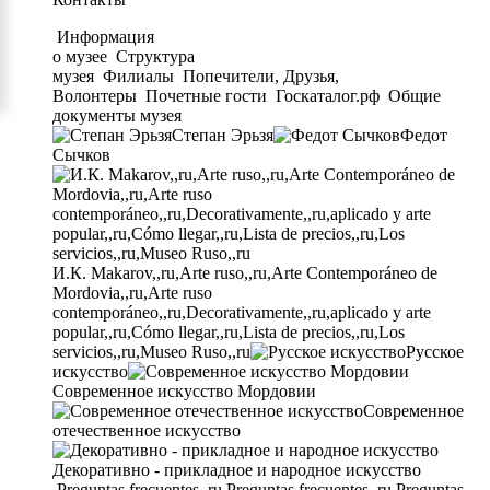
Информация
о музее
Структура
музея
Филиалы
Попечители, Друзья,
Волонтеры
Почетные гости
Госкаталог.рф
Общие
документы музея
Степан Эрьзя
Федот
Сычков
И.К. Makarov,,ru,Arte ruso,,ru,Arte Contemporáneo de
Mordovia,,ru,Arte ruso
contemporáneo,,ru,Decorativamente,,ru,aplicado y arte
popular,,ru,Cómo llegar,,ru,Lista de precios,,ru,Los
servicios,,ru,Museo Ruso,,ru
Русское
искусство
Современное искусство Мордовии
Современное
отечественное искусство
Декоративно - прикладное и народное искусство
Preguntas frecuentes,,ru,Preguntas frecuentes,,ru,Preguntas