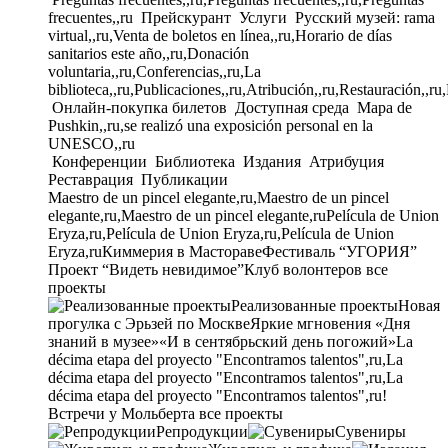
frecuentes,,ru
Прейскурант
Услуги
Русский музей: rama
virtual,,ru,Venta de boletos en línea,,ru,Horario de días
sanitarios este año,,ru,Donación
voluntaria,,ru,Conferencias,,ru,La
biblioteca,,ru,Publicaciones,,ru,Atribución,,ru,Restauración,,ru
Онлайн-покупка билетов
Доступная среда
Mapa de
Pushkin,,ru,se realizó una exposición personal en la
UNESCO,,ru
Конференции
Библиотека
Издания
Атрибуция
Реставрация
Публикации
Maestro de un pincel elegante,ru,Maestro de un pincel
elegante,ru,Maestro de un pincel elegante,ru
Película de Union
Eryza,ru,Película de Union Eryza,ru,Película de Union
Eryza,ru
Киммерия в Мастораве
Фестиваль “УГОРИЯ”
Проект “Видеть невидимое”
Клуб волонтеров
все
проекты
Реализованные проекты
Новая
прогулка с Эрьзей по Москве
Яркие мгновения «Дня
знаний в музее»
«И в сентябрьский день погожий»
La
décima etapa del proyecto "Encontramos talentos",ru,La
décima etapa del proyecto "Encontramos talentos",ru,La
décima etapa del proyecto "Encontramos talentos",ru!
Встречи у Мольберта
все проекты
Репродукции
Сувениры