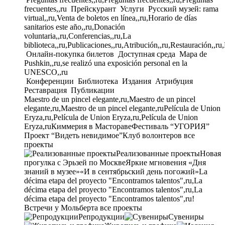
frecuentes,,ru
Прейскурант
Услуги
Русский музей: rama
virtual,,ru,Venta de boletos en línea,,ru,Horario de días
sanitarios este año,,ru,Donación
voluntaria,,ru,Conferencias,,ru,La
biblioteca,,ru,Publicaciones,,ru,Atribución,,ru,Restauración,,ru
Онлайн-покупка билетов
Доступная среда
Mapa de
Pushkin,,ru,se realizó una exposición personal en la
UNESCO,,ru
Конференции
Библиотека
Издания
Атрибуция
Реставрация
Публикации
Maestro de un pincel elegante,ru,Maestro de un pincel
elegante,ru,Maestro de un pincel elegante,ru
Película de Union
Eryza,ru,Película de Union Eryza,ru,Película de Union
Eryza,ru
Киммерия в Мастораве
Фестиваль “УГОРИЯ”
Проект “Видеть невидимое”
Клуб волонтеров
все
проекты
Реализованные проекты
Новая
прогулка с Эрьзей по Москве
Яркие мгновения «Дня
знаний в музее»
«И в сентябрьский день погожий»
La
décima etapa del proyecto "Encontramos talentos",ru,La
décima etapa del proyecto "Encontramos talentos",ru,La
décima etapa del proyecto "Encontramos talentos",ru!
Встречи у Мольберта
все проекты
Репродукции
Сувениры