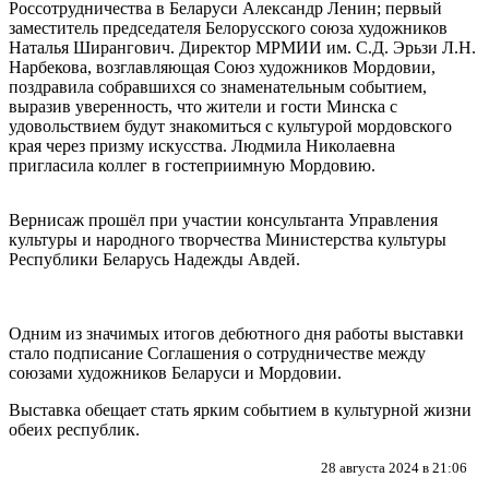
Россотрудничества в Беларуси Александр Ленин
;
первый
заместитель председателя Белорусского союза художников
Наталья Ширангович
. Директор МРМИИ им. С.Д. Эрьзи Л.Н.
Нарбекова,
возглавляющая Союз художников Мордовии
,
поздравила собравшихся со знаменательным событием
,
выразив уверенность
,
что жители и гости Минска с
удовольствием будут знакомиться с культурой мордовского
края через призму искусства
.
Людмила Николаевна
пригласила коллег в гостеприимную Мордовию
.
Вернисаж прошёл при участии консультанта Управления
культуры и народного творчества Министерства культуры
Республики Беларусь Надежды Авдей
.
Одним из значимых итогов дебютного дня работы выставки
стало подписание Соглашения о сотрудничестве между
союзами художников Беларуси и Мордовии
.
Выставка обещает стать ярким событием в культурной жизни
обеих республик
.
28 августа 2024 в 21:06