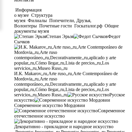
Информация
о музее
Структура
музея
Филиалы
Попечители, Друзья,
Волонтеры
Почетные гости
Госкаталог.рф
Общие
документы музея
Степан Эрьзя
Федот
Сычков
И.К. Makarov,,ru,Arte ruso,,ru,Arte Contemporáneo de
Mordovia,,ru,Arte ruso
contemporáneo,,ru,Decorativamente,,ru,aplicado y arte
popular,,ru,Cómo llegar,,ru,Lista de precios,,ru,Los
servicios,,ru,Museo Ruso,,ru
Русское
искусство
Современное искусство Мордовии
Современное
отечественное искусство
Декоративно - прикладное и народное искусство
Preguntas frecuentes,,ru,Preguntas frecuentes,,ru,Preguntas