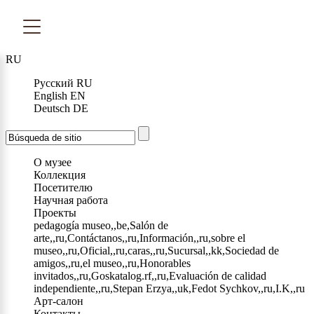
RU
Русский
RU
English
EN
Deutsch
DE
О музее
Коллекция
Посетителю
Научная работа
Проекты
pedagogía museo,,be,Salón de
arte,,ru,Contáctanos,,ru,Información,,ru,sobre el
museo,,ru,Oficial,,ru,caras,,ru,Sucursal,,kk,Sociedad de
amigos,,ru,el museo,,ru,Honorables
invitados,,ru,Goskatalog.rf,,ru,Evaluación de calidad
independiente,,ru,Stepan Erzya,,uk,Fedot Sychkov,,ru,I.K,,ru
Арт-салон
Контакты