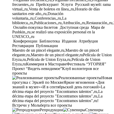
frecuentes,,ru
Прейскурант
Услуги
Русский музей: rama
virtual,,ru,Venta de boletos en línea,,ru,Horario de días
sanitarios este año,,ru,Donación
voluntaria,,ru,Conferencias,,ru,La
biblioteca,,ru,Publicaciones,,ru,Atribución,,ru,Restauración,,ru
Онлайн-покупка билетов
Доступная среда
Mapa de
Pushkin,,ru,se realizó una exposición personal en la
UNESCO,,ru
Конференции
Библиотека
Издания
Атрибуция
Реставрация
Публикации
Maestro de un pincel elegante,ru,Maestro de un pincel
elegante,ru,Maestro de un pincel elegante,ru
Película de Union
Eryza,ru,Película de Union Eryza,ru,Película de Union
Eryza,ru
Киммерия в Мастораве
Фестиваль “УГОРИЯ”
Проект “Видеть невидимое”
Клуб волонтеров
все
проекты
Реализованные проекты
Новая
прогулка с Эрьзей по Москве
Яркие мгновения «Дня
знаний в музее»
«И в сентябрьский день погожий»
La
décima etapa del proyecto "Encontramos talentos",ru,La
décima etapa del proyecto "Encontramos talentos",ru,La
décima etapa del proyecto "Encontramos talentos",ru!
Встречи у Мольберта
все проекты
Репродукции
Сувениры