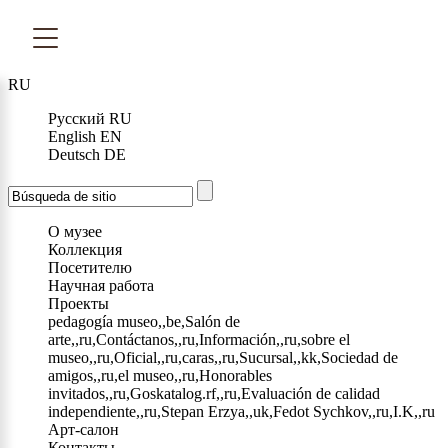
RU
Русский
RU
English
EN
Deutsch
DE
О музее
Коллекция
Посетителю
Научная работа
Проекты
pedagogía museo,,be,Salón de
arte,,ru,Contáctanos,,ru,Información,,ru,sobre el
museo,,ru,Oficial,,ru,caras,,ru,Sucursal,,kk,Sociedad de
amigos,,ru,el museo,,ru,Honorables
invitados,,ru,Goskatalog.rf,,ru,Evaluación de calidad
independiente,,ru,Stepan Erzya,,uk,Fedot Sychkov,,ru,I.K,,ru
Арт-салон
Контакты