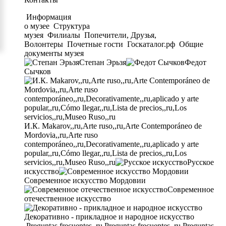
Информация
о музее
Структура
музея
Филиалы
Попечители, Друзья,
Волонтеры
Почетные гости
Госкаталог.рф
Общие
документы музея
Степан Эрьзя
Федот
Сычков
И.К. Makarov,,ru,Arte ruso,,ru,Arte Contemporáneo de
Mordovia,,ru,Arte ruso
contemporáneo,,ru,Decorativamente,,ru,aplicado y arte
popular,,ru,Cómo llegar,,ru,Lista de precios,,ru,Los
servicios,,ru,Museo Ruso,,ru
Русское
искусство
Современное искусство Мордовии
Современное
отечественное искусство
Декоративно - прикладное и народное искусство
Preguntas frecuentes,,ru,Preguntas frecuentes,,ru,Preguntas