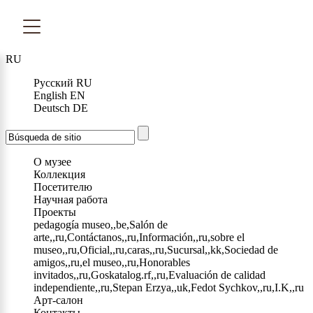
RU
Русский
RU
English
EN
Deutsch
DE
О музее
Коллекция
Посетителю
Научная работа
Проекты
pedagogía museo,,be,Salón de
arte,,ru,Contáctanos,,ru,Información,,ru,sobre el
museo,,ru,Oficial,,ru,caras,,ru,Sucursal,,kk,Sociedad de
amigos,,ru,el museo,,ru,Honorables
invitados,,ru,Goskatalog.rf,,ru,Evaluación de calidad
independiente,,ru,Stepan Erzya,,uk,Fedot Sychkov,,ru,I.K,,ru
Арт-салон
Контакты