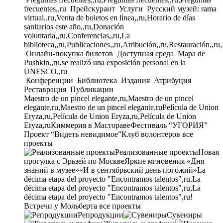
frecuentes,,ru
Прейскурант
Услуги
Русский музей: rama
virtual,,ru,Venta de boletos en línea,,ru,Horario de días
sanitarios este año,,ru,Donación
voluntaria,,ru,Conferencias,,ru,La
biblioteca,,ru,Publicaciones,,ru,Atribución,,ru,Restauración,,ru
Онлайн-покупка билетов
Доступная среда
Mapa de
Pushkin,,ru,se realizó una exposición personal en la
UNESCO,,ru
Конференции
Библиотека
Издания
Атрибуция
Реставрация
Публикации
Maestro de un pincel elegante,ru,Maestro de un pincel
elegante,ru,Maestro de un pincel elegante,ru
Película de Union
Eryza,ru,Película de Union Eryza,ru,Película de Union
Eryza,ru
Киммерия в Мастораве
Фестиваль “УГОРИЯ”
Проект “Видеть невидимое”
Клуб волонтеров
все
проекты
Реализованные проекты
Новая
прогулка с Эрьзей по Москве
Яркие мгновения «Дня
знаний в музее»
«И в сентябрьский день погожий»
La
décima etapa del proyecto "Encontramos talentos",ru,La
décima etapa del proyecto "Encontramos talentos",ru,La
décima etapa del proyecto "Encontramos talentos",ru!
Встречи у Мольберта
все проекты
Репродукции
Сувениры