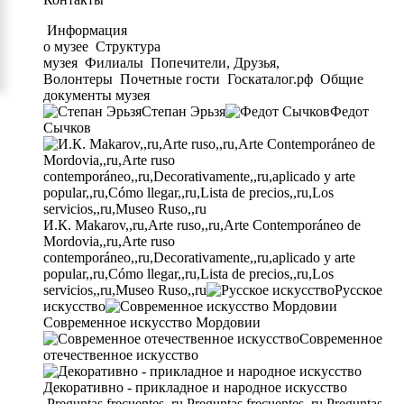
Информация
о музее
Структура
музея
Филиалы
Попечители, Друзья,
Волонтеры
Почетные гости
Госкаталог.рф
Общие
документы музея
Степан Эрьзя
Федот
Сычков
И.К. Makarov,,ru,Arte ruso,,ru,Arte Contemporáneo de
Mordovia,,ru,Arte ruso
contemporáneo,,ru,Decorativamente,,ru,aplicado y arte
popular,,ru,Cómo llegar,,ru,Lista de precios,,ru,Los
servicios,,ru,Museo Ruso,,ru
Русское
искусство
Современное искусство Мордовии
Современное
отечественное искусство
Декоративно - прикладное и народное искусство
Preguntas frecuentes,,ru,Preguntas frecuentes,,ru,Preguntas