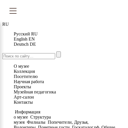
RU
Русский
RU
English
EN
Deutsch
DE
О музее
Коллекция
Посетителю
Научная работа
Проекты
Музейная педагогика
Арт-салон
Контакты
Информация
о музее
Структура
музея
Филиалы
Попечители, Друзья,
Волонтеры
Почетные гости
Госкаталог.рф
Общие