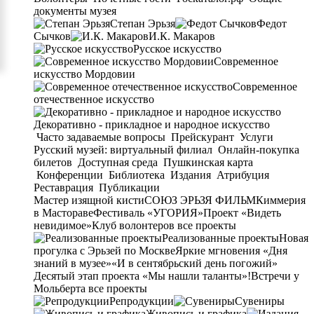
документы музея
Степан Эрьзя
Федот
Сычков
И.К. Макаров
Русское искусство
Современное
искусство Мордовии
Современное
отечественное искусство
Декоративно - прикладное и народное искусство
Часто задаваемые вопросы
Прейскурант
Услуги
Русский музей: виртуальный филиал
Онлайн-покупка
билетов
Доступная среда
Пушкинская карта
Конференции
Библиотека
Издания
Атрибуция
Реставрация
Публикации
Мастер изящной кисти
СОЮЗ ЭРЬЗЯ ФИЛЬМ
Киммерия
в Мастораве
Фестиваль «УГОРИЯ»
Проект «Видеть
невидимое»
Клуб волонтеров
все проекты
Реализованные проекты
Новая
прогулка с Эрьзей по Москве
Яркие мгновения «Дня
знаний в музее»
«И в сентябрьский день погожий»
Десятый этап проекта «Мы нашли таланты»!
Встречи у
Мольберта
все проекты
Репродукции
Сувениры
Живопись и графика