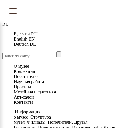
RU
Русский
RU
English
EN
Deutsch
DE
О музее
Коллекция
Посетителю
Научная работа
Проекты
Музейная педагогика
Арт-салон
Контакты
Информация
о музее
Структура
музея
Филиалы
Попечители, Друзья,
Волонтеры
Почетные гости
Госкаталог.рф
Общие