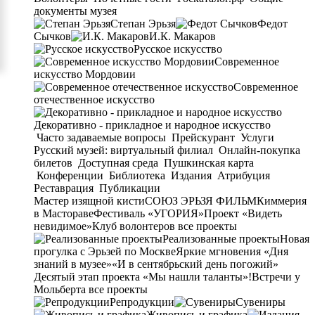
документы музея
Степан Эрьзя
Федот
Сычков
И.К. Макаров
Русское искусство
Современное
искусство Мордовии
Современное
отечественное искусство
Декоративно - прикладное и народное искусство
Часто задаваемые вопросы
Прейскурант
Услуги
Русский музей: виртуальный филиал
Онлайн-покупка
билетов
Доступная среда
Пушкинская карта
Конференции
Библиотека
Издания
Атрибуция
Реставрация
Публикации
Мастер изящной кисти
СОЮЗ ЭРЬЗЯ ФИЛЬМ
Киммерия
в Мастораве
Фестиваль «УГОРИЯ»
Проект «Видеть
невидимое»
Клуб волонтеров
все проекты
Реализованные проекты
Новая
прогулка с Эрьзей по Москве
Яркие мгновения «Дня
знаний в музее»
«И в сентябрьский день погожий»
Десятый этап проекта «Мы нашли таланты»!
Встречи у
Мольберта
все проекты
Репродукции
Сувениры
Живопись и графика