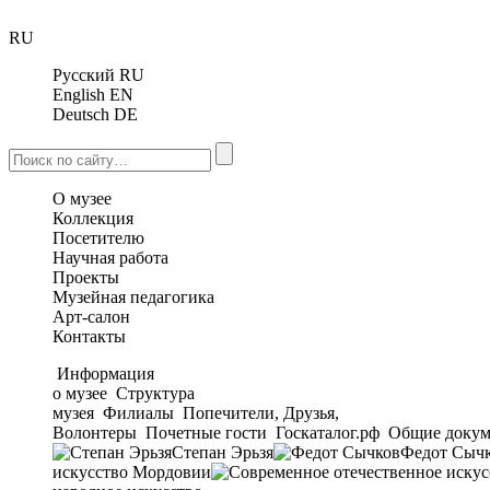
RU
Русский
RU
English
EN
Deutsch
DE
О музее
Коллекция
Посетителю
Научная работа
Проекты
Музейная педагогика
Арт-салон
Контакты
Информация
о музее
Структура
музея
Филиалы
Попечители, Друзья,
Волонтеры
Почетные гости
Госкаталог.рф
Общие докум
Степан Эрьзя
Федот Сыч
искусство Мордовии