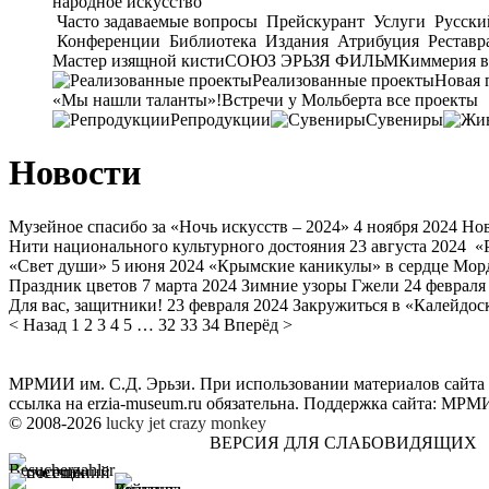
народное искусство
Часто задаваемые вопросы
Прейскурант
Услуги
Русски
Конференции
Библиотека
Издания
Атрибуция
Реставр
Мастер изящной кисти
СОЮЗ ЭРЬЗЯ ФИЛЬМ
Киммерия в
Реализованные проекты
Новая 
«Мы нашли таланты»!
Встречи у Мольберта
все проекты
Репродукции
Сувениры
Новости
Музейное спасибо за «Ночь искусств – 2024»
4 ноября 2024
Нов
Нити национального культурного достояния
23 августа 2024
«Р
«Свет души»
5 июня 2024
«Крымские каникулы» в сердце Мор
Праздник цветов
7 марта 2024
Зимние узоры Гжели
24 февраля
Для вас, защитники!
23 февраля 2024
Закружиться в «Калейдос
< Назад
1
2
3
4
5
…
32
33
34
Вперёд >
МРМИИ им. С.Д. Эрьзи. При использовании материалов сайта
ссылка на
erzia-museum.ru
обязательна. Поддержка сайта:
МРМИИ
© 2008-2026
lucky jet
crazy monkey
ВЕРСИЯ ДЛЯ СЛАБОВИДЯЩИХ