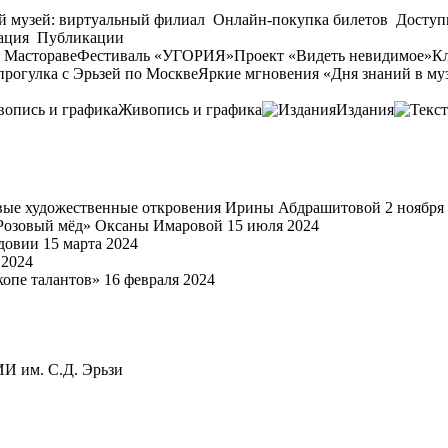
й музей: виртуальный филиал
Онлайн-покупка билетов
Доступ
ация
Публикации
 Мастораве
Фестиваль «УГОРИЯ»
Проект «Видеть невидимое»
Кл
прогулка с Эрьзей по Москве
Яркие мгновения «Дня знаний в му
Живопись и графика
Издания
ые художественные откровения Ирины Абдрашитовой
2 ноября
озовый мёд» Оксаны Имаровой
15 июля 2024
довии
15 марта 2024
 2024
копе талантов»
16 февраля 2024
 им. С.Д. Эрьзи