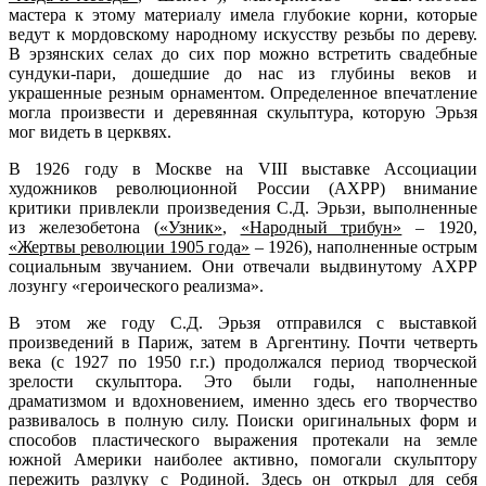
мастера к этому материалу имела глубокие корни, которые
ведут к мордовскому народному искусству резьбы по дереву.
В эрзянских селах до сих пор можно встретить свадебные
сундуки-пари, дошедшие до нас из глубины веков и
украшенные резным орнаментом. Определенное впечатление
могла произвести и деревянная скульптура, которую Эрьзя
мог видеть в церквях.
В 1926 году в Москве на VIII выставке Ассоциации
художников революционной России (АХРР) внимание
критики привлекли произведения С.Д. Эрьзи, выполненные
из железобетона (
«Узник»
,
«Народный трибун»
– 1920,
«Жертвы революции 1905 года»
– 1926), наполненные острым
социальным звучанием. Они отвечали выдвинутому АХРР
лозунгу «героического реализма».
В этом же году С.Д. Эрьзя отправился с выставкой
произведений в Париж, затем в Аргентину. Почти четверть
века (с 1927 по 1950 г.г.) продолжался период творческой
зрелости скульптора. Это были годы, наполненные
драматизмом и вдохновением, именно здесь его творчество
развивалось в полную силу. Поиски оригинальных форм и
способов пластического выражения протекали на земле
южной Америки наиболее активно, помогали скульптору
пережить разлуку с Родиной. Здесь он открыл для себя