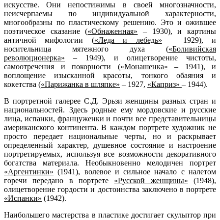
искусстве. Они непостижимы в своей многозначности,
неисчерпаемы по индивидуальной характерности,
многообразны по пластическому решению. Это и ожившее
поэтическое сказание (
«Обнаженная»
– 1930), и картины
античной мифологии (
«Леда и лебедь»
– 1929), и
носительница мятежного духа (
«Боливийская
революционерка»
– 1949), и олицетворение чистоты,
самоотречения и покорности (
«Монашенка»
– 1941), и
воплощение изысканной красоты, тонкого обаяния и
кокетства (
«Парижанка в шляпке»
– 1927,
«Каприз»
– 1944).
В портретной галерее С.Д. Эрьзи женщины разных стран и
национальностей. Здесь родные ему мордовские и русские
лица, испанки, француженки и почти все представительницы
американского континента. В каждом портрете художник не
просто передает национальные черты, но и раскрывает
определенный характер, душевное состояние и настроение
портретируемых, используя все возможности декоративного
богатства материала. Необыкновенно мелодичен портрет
«Аргентинки»
(1941), волевое и сильное начало с налетом
горечи передано в портрете
«Русской женщины»
(1948),
олицетворение гордости и достоинства заключено в портрете
«Испанки»
(1942).
Наибольшего мастерства в пластике достигает скульптор при