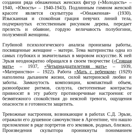
создании ряда обнаженных женских фигур («Молодость» –
1940, «Юность» – 1940-1943). Подлинным гимном женской
красоте является скульптура «Обнаженная» (1930).
Изысканная и спокойная грация певучих линий тела,
подчеркнутых естественным рисунком дерева, передает
прелесть и обаяние, гордую величавость полубогини,
полуземной женщины.
Глубиной психологического анализа пронизаны работы,
посвященные женщине – матери. Тема материнства одна из
самых глубоких и значительных в мировом искусстве. К ней
Эрьзя неоднократно обращался в своем творчестве (
«Спящая
мать»
– 1937,
«Четырнадцатилетняя мать»
– 1939,
«Материнство» – 1922). Работа
«Мать с ребенком»
(1929)
наполнена дыханием жизни, силой материнской любви и
заботы. Замкнутость композиции, компактный объем,
разнообразие ритмов, силуэта, светотеневые контрасты
привносят в эту работу противоречивые настроения: от
безмятежного спокойствия до неясной тревоги, ощущения
опасности и готовности защитить.
Тревожные настроения, возникающие в работах С.Д. Эрьзи,
отражали его душевное самочувствие в Аргентине, что нашло
преломление в ряде портретов его земляков, родных, близких.
Произведения скульптора проникнуты пониманием