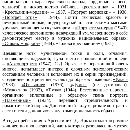
национального характера своего народа, гордостью за него,
теплотой и искренностью («Голова крестьянина» – 1931,
«Крестьянин-мордвин»
– 1937, «Портрет мордовки» – 1938,
«Портрет отца»
– 1944). Почти языческая красота и
неукротимый порыв, подчеркнутый пластическими массами
урундая, воплощены скульптором в
«Портрете матери»
(1940);
человеческое достоинство незаурядный ум, уверенность в себе
демонстрирует мастер в мужских национальных образах:
«Старик-мордвин»
(1944), «Голова крестьянина» (1931).
Щемящие ноты мучительной тоски и боли, отчаяния,
сменяющиеся надеждой, звучат в его взволнованной исповеди
–
«Автопортрет»
(1947). С.Д. Эрьзя, сам переживший очень
многое, испытывает интерес к сложным психологическим
состояниям человека и воплощает их в серии произведений.
Созданные портреты вырастают до образов-символов:
«Ужас»
(1933),
«Отчаяние»
(1936),
«Думы»
(не датирован),
«Мужество»
(1932),
«Тоска»
(1944). Естественные наросты,
органично вплетенные в образную ткань портрета
«Пламенный»
(1934), передают стремительность и
романтический порыв. Динамичный силуэт, резкие контрасты
света и тени дополняют яркую эмоциональность образа.
В годы пребывания в Аргентине С.Д. Эрьзя создает огромное
количество произведений, часть которых разошлась по музеям