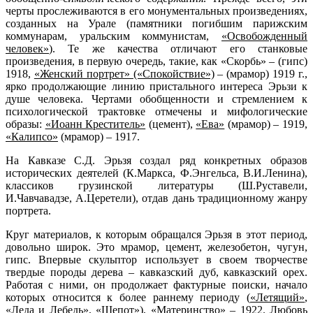
черты прослеживаются в его монументальных произведениях,
созданных на Урале (памятники погибшим парижским
коммунарам, уральским коммунистам,
«Освобожденный
человек»
). Те же качества отличают его станковые
произведения, в первую очередь, такие, как «Скорбь» – (гипс)
1918,
«Женский портрет» («Спокойствие»)
– (мрамор) 1919 г.,
ярко продолжающие линию пристального интереса Эрьзи к
душе человека. Чертами обобщенности и стремлением к
психологической трактовке отмечены и мифологические
образы:
«Иоанн Креститель»
(цемент),
«Ева»
(мрамор) – 1919,
«Калипсо»
(мрамор) – 1917.
На Кавказе С.Д. Эрьзя создал ряд конкретных образов
исторических деятелей (К.Маркса, Ф.Энгельса, В.И.Ленина),
классиков грузинской литературы (Ш.Руставели,
И.Чавчавадзе, А.Церетели), отдав дань традиционному жанру
портрета.
Круг материалов, к которым обращался Эрьзя в этот период,
довольно широк. Это мрамор, цемент, железобетон, чугун,
гипс. Впервые скульптор использует в своем творчестве
твердые породы дерева – кавказский дуб, кавказский орех.
Работая с ними, он продолжает фактурные поиски, начало
которых относится к более раннему периоду (
«Летящий»
,
«Леда и Лебедь»
, «Шепот»), «Материнство» – 1922. Любовь