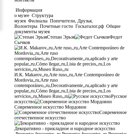
Информация
о музее
Структура
музея
Филиалы
Попечители, Друзья,
Волонтеры
Почетные гости
Госкаталог.рф
Общие
документы музея
Степан Эрьзя
Федот
Сычков
И.К. Makarov,,ru,Arte ruso,,ru,Arte Contemporáneo de
Mordovia,,ru,Arte ruso
contemporáneo,,ru,Decorativamente,,ru,aplicado y arte
popular,,ru,Cómo llegar,,ru,Lista de precios,,ru,Los
servicios,,ru,Museo Ruso,,ru
Русское
искусство
Современное искусство Мордовии
Современное
отечественное искусство
Декоративно - прикладное и народное искусство
Preguntas frecuentes,,ru,Preguntas frecuentes,,ru,Preguntas