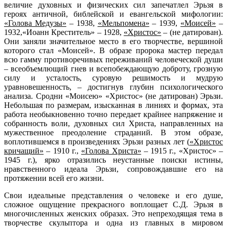
величие духовных и физических сил запечатлел Эрьзя в
героях античной, библейской и евангельской мифологии:
«Голова Медузы»
– 1938,
«Мельпомена»
– 1939,
«Моисей»
–
1932,«Иоанн Креститель» – 1928,
«Христос»
– (не датирован).
Они заняли значительное место в его творчестве, вершиной
которого стал «Моисей». В образе пророка мастер передал
всю гамму противоречивых переживаний человеческой души
– всеобъемлющий гнев и всепобеждающую доброту, грозную
силу и усталость, суровую решимость и мудрую
уравновешенность, – достигнув глубин психологического
анализа. Сродни «Моисею» «Христос» (не датирован) Эрьзи.
Небольшая по размерам, изысканная в линиях и формах, эта
работа необыкновенно точно передает крайнее напряжение и
собранность воли, духовных сил Христа, направленных на
мужественное преодоление страданий. В этом образе,
воплотившемся в произведениях Эрьзи разных лет (
«Христос
кричащий»
– 1910 г.,
«Голова Христа»
– 1915 г., «Христос» –
1945 г.), ярко отразились неустанные поиски истины,
нравственного идеала Эрьзи, сопровождавшие его на
протяжении всей его жизни.
Свои идеальные представления о человеке и его душе,
сложное ощущение прекрасного воплощает С.Д. Эрьзя в
многочисленных женских образах. Это непреходящая тема в
творчестве скульптора и одна из главных в мировом