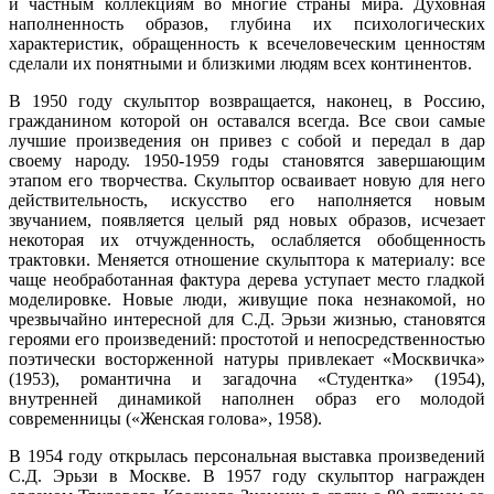
и частным коллекциям во многие страны мира. Духовная
наполненность образов, глубина их психологических
характеристик, обращенность к всечеловеческим ценностям
сделали их понятными и близкими людям всех континентов.
В 1950 году скульптор возвращается, наконец, в Россию,
гражданином которой он оставался всегда. Все свои самые
лучшие произведения он привез с собой и передал в дар
своему народу. 1950-1959 годы становятся завершающим
этапом его творчества. Скульптор осваивает новую для него
действительность, искусство его наполняется новым
звучанием, появляется целый ряд новых образов, исчезает
некоторая их отчужденность, ослабляется обобщенность
трактовки. Меняется отношение скульптора к материалу: все
чаще необработанная фактура дерева уступает место гладкой
моделировке. Новые люди, живущие пока незнакомой, но
чрезвычайно интересной для С.Д. Эрьзи жизнью, становятся
героями его произведений: простотой и непосредственностью
поэтически восторженной натуры привлекает «Москвичка»
(1953), романтична и загадочна «Студентка» (1954),
внутренней динамикой наполнен образ его молодой
современницы («Женская голова», 1958).
В 1954 году открылась персональная выставка произведений
С.Д. Эрьзи в Москве. В 1957 году скульптор награжден