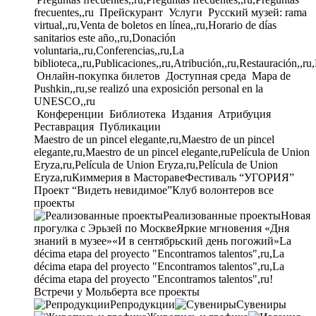
frecuentes,,ru
Прейскурант
Услуги
Русский музей: rama
virtual,,ru,Venta de boletos en línea,,ru,Horario de días
sanitarios este año,,ru,Donación
voluntaria,,ru,Conferencias,,ru,La
biblioteca,,ru,Publicaciones,,ru,Atribución,,ru,Restauración,,ru
Онлайн-покупка билетов
Доступная среда
Mapa de
Pushkin,,ru,se realizó una exposición personal en la
UNESCO,,ru
Конференции
Библиотека
Издания
Атрибуция
Реставрация
Публикации
Maestro de un pincel elegante,ru,Maestro de un pincel
elegante,ru,Maestro de un pincel elegante,ru
Película de Union
Eryza,ru,Película de Union Eryza,ru,Película de Union
Eryza,ru
Киммерия в Мастораве
Фестиваль “УГОРИЯ”
Проект “Видеть невидимое”
Клуб волонтеров
все
проекты
Реализованные проекты
Новая
прогулка с Эрьзей по Москве
Яркие мгновения «Дня
знаний в музее»
«И в сентябрьский день погожий»
La
décima etapa del proyecto "Encontramos talentos",ru,La
décima etapa del proyecto "Encontramos talentos",ru,La
décima etapa del proyecto "Encontramos talentos",ru!
Встречи у Мольберта
все проекты
Репродукции
Сувениры