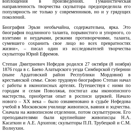
воплощения в произведениях. Гуманистическая
направленность творчества скульптора предопределила его
популярность не только у современников, но и у грядущих
поколений.
Биография Эрьзи необычайна, содержательна, ярка. Это
биография подлинного таланта, порывистого и упорного, со
взлетами и неудачами, резкими противоречиями, таланта,
сумевшего сохранить свое лицо во всех превратностях
жизни», – писал один из исследователей творчества
скульптора Юрий Ефремов.
Степан Дмитриевич Нефедов родился 27 октября (8 ноября)
1876 года в с. Баево Алатырского уезда Симбирской губернии
(ныне Ардатовский район Республики Мордовия) в
крестьянской семье. Свою трудовую биографию Степан начал
с работы в иконописных артелях. Путешествуя с ними по
городам и селам Поволжья, постигал азы иконописного
мастерства, приобретая опыт в росписи церквей. Начало
нового – ХХ века – было ознаменовано в судьбе Нефедова
учебой в Московском училище живописи, ваяния и зодчества.
Сначала на живописном отделении, потом скульптурном. Его
преподавателями были крупнейшие живописцы Н.А.
Касаткин и А.Е. Архипов; скульпторы П.П. Трубецкой и С.М.
Волнухин.