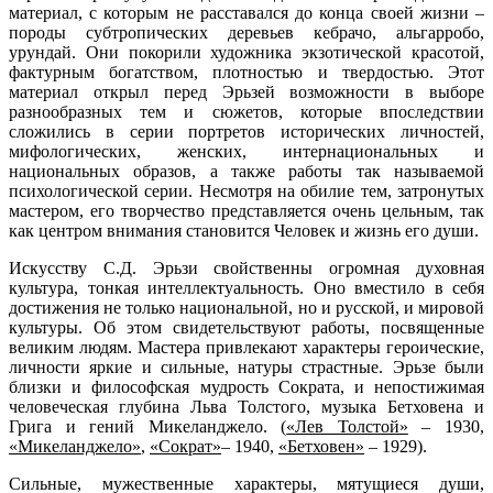
материал, с которым не расставался до конца своей жизни –
породы субтропических деревьев кебрачо, альгарробо,
урундай. Они покорили художника экзотической красотой,
фактурным богатством, плотностью и твердостью. Этот
материал открыл перед Эрьзей возможности в выборе
разнообразных тем и сюжетов, которые впоследствии
сложились в серии портретов исторических личностей,
мифологических, женских, интернациональных и
национальных образов, а также работы так называемой
психологической серии. Несмотря на обилие тем, затронутых
мастером, его творчество представляется очень цельным, так
как центром внимания становится Человек и жизнь его души.
Искусству С.Д. Эрьзи свойственны огромная духовная
культура, тонкая интеллектуальность. Оно вместило в себя
достижения не только национальной, но и русской, и мировой
культуры. Об этом свидетельствуют работы, посвященные
великим людям. Мастера привлекают характеры героические,
личности яркие и сильные, натуры страстные. Эрьзе были
близки и философская мудрость Сократа, и непостижимая
человеческая глубина Льва Толстого, музыка Бетховена и
Грига и гений Микеланджело. (
«Лев Толстой»
– 1930,
«Микеланджело»
,
«Сократ»
– 1940,
«Бетховен»
– 1929).
Сильные, мужественные характеры, мятущиеся души,