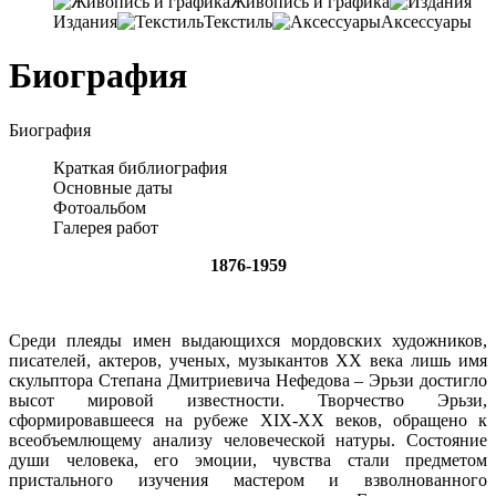
Живопись и графика
Издания
Текстиль
Аксессуары
Биография
Биография
Краткая библиография
Основные даты
Фотоальбом
Галерея работ
1876-1959
Среди плеяды имен выдающихся мордовских художников,
писателей, актеров, ученых, музыкантов ХХ века лишь имя
скульптора Степана Дмитриевича Нефедова – Эрьзи достигло
высот мировой известности. Творчество Эрьзи,
сформировавшееся на рубеже ХIХ-ХХ веков, обращено к
всеобъемлющему анализу человеческой натуры. Состояние
души человека, его эмоции, чувства стали предметом
пристального изучения мастером и взволнованного