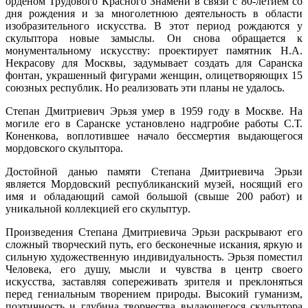
орденом Трудового Красного Знамени в связи с 80-летием со
дня рождения и за многолетнюю деятельность в области
изобразительного искусства. В этот период рождаются у
скульптора новые замыслы. Он снова обращается к
монументальному искусству: проектирует памятник Н.А.
Некрасову для Москвы, задумывает создать для Саранска
фонтан, украшенный фигурами женщин, олицетворяющих 15
союзных республик. Но реализовать эти планы не удалось.
Степан Дмитриевич Эрьзя умер в 1959 году в Москве. На
могиле его в Саранске установлено надгробие работы С.Т.
Коненкова, воплотившее начало бессмертия выдающегося
мордовского скульптора.
Достойной данью памяти Степана Дмитриевича Эрьзи
является Мордовский республиканский музей, носящий его
имя и обладающий самой большой (свыше 200 работ) и
уникальной коллекцией его скульптур.
Произведения Степана Дмитриевича Эрьзи раскрывают его
сложный творческий путь, его бесконечные искания, яркую и
сильную художественную индивидуальность. Эрьзя поместил
Человека, его душу, мысли и чувства в центр своего
искусства, заставляя сопереживать зрителя и преклоняться
перед гениальным творением природы. Высокий гуманизм,
поэтичность и глубина творчества выдающегося скульптора