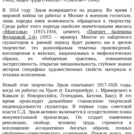
В 1914 году Эрьзя возвращается на родину. Во время I
мировой войны он работал в Москве в военном госпитале,
лишь изредка имея возможность обращаться к творчеству.
Среди работ этого периода наиболее значительными явились
«Монголка»
(1915-1916, цемент),
«Портрет балерины
Федоровой 2-й»
(1915 – мрамор). Многое из найденного
скульптором в ранний период будет развито им в зрелом
творчестве: это разнообразная тематика произведений,
воплощенная в женских, национальных и мифологических
образах, их обобщенная трактовка, повышенная
экспрессивность, открытая эмоциональность, глубокое знание
автором специфики художественных свойств материала и
техники исполнения.
Новый этап творчества Эрьзи охватывает 1917-1926 годы,
когда он работал на Урале (г. Екатеринбург, с. Мраморское) и
Кавказе (г. Новороссийск, Геленджик, Батуми, Баку). В это
время происходит дальнейшее становление творческой
индивидуальности скульптора. В первые годы советской
власти С.Д. Эрьзя активно включается в осуществление плана
монументальной пропаганды. Он создает памятники
революции, свободе, человеку труда, стремится к
воплощению ассоциативно богатых образов, полных
обобщенно-символического содержания. Прежде всего, эти