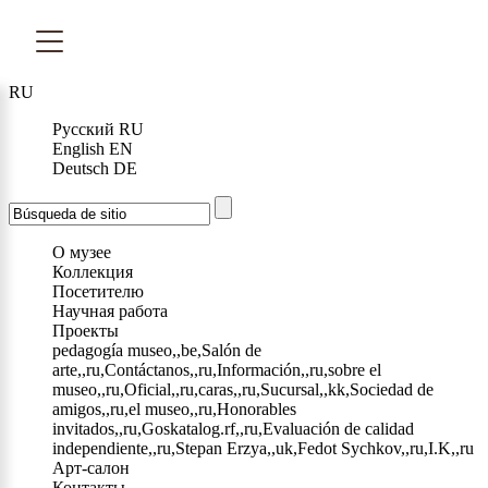
RU
Русский
RU
English
EN
Deutsch
DE
О музее
Коллекция
Посетителю
Научная работа
Проекты
pedagogía museo,,be,Salón de
arte,,ru,Contáctanos,,ru,Información,,ru,sobre el
museo,,ru,Oficial,,ru,caras,,ru,Sucursal,,kk,Sociedad de
amigos,,ru,el museo,,ru,Honorables
invitados,,ru,Goskatalog.rf,,ru,Evaluación de calidad
independiente,,ru,Stepan Erzya,,uk,Fedot Sychkov,,ru,I.K,,ru
Арт-салон
Контакты