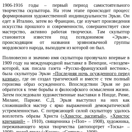
1906-1916 годы – первый период самостоятельного
творчества скульптора. На этом этапе происходит процесс
формирования художественной индивидуальности Эрьзи. Он
едет в Италию, затем во Францию, где изучает произведения
искусства прошлого и современности, совершенствует свое
мастерство, активно работая творчески. Там скульптор
становится известен под псевдонимом «Эрьзя»,
происходящим от названия эрзяноязычной группы
мордовского народа, выходцем из которой он был.
Полновесно и значимо имя скульптора прозвучало впервые в
1909 году на международной выставке в Венеции, «гвоздем»
которой, как писала газета «Русско-французский вестник»,
была скульптура Эрьзи
«Последняя ночь осужденного перед
казнью»
, где он создал трагический и вместе с тем полный
героизма образ осужденного. Впоследствии Эрьзя не раз
обратится к теме борьбы и философского осмысления жизни.
Затем последовали художественные выставки в Ницце, Риме,
Милане, Париже. С.Д. Эрьзя выступил на них как
сложившийся мастер с ярко выраженной демократической
устремленностью. С потрясающей силой скульптору удалось
воплотить образы Христа (
«Христос распятый»
,
«Христос
кричащий»
– 1910), священника («Поп» – 1908), художника,
переживающего муки творчества (автопортрет «Тоска» –
1908), людей труда («Косец», «Сеятель»– 1908).