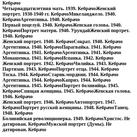
Кебрачо
Четырнадцатилетняя мать.
1939. Кебрачо
Женский
портрет.
1930-1940 гг. Кебрачо
Микеланджело.
1940.
Кебрачо
Аргентинка.
1940. Кебрачо
Первый поцелуй.
1940. Кебрачо
Женская голова.
1940.
Кебрачо
Портрет матери.
1940. Урундай
Женский портрет.
1940. Кебрачо
Женский портрет.
1940. Кебрачо
Сократ.
1940. Кебрачо
Аргентинка.
1940. Кебрачо
Парагвайка.
1941. Кебрачо
Аргентинка.
1941. Кебрачо
Аргентинка.
1941. Кебрачо
Монашенка.
1941. Кебрачо
Испанка.
1942. Кебрачо
Женский портрет.
1942. Кебрачо
Чилийка.
1943. Кебрачо
Партизан.
1943. Кебрачо
Портрет отца.
1944. Кебрачо
Тоска.
1944. Кебрачо
Старик-мордвин.
1944. Кебрачо
Аргентинка.
1944. Кебрачо
Каприз.
1944. Кебрачо
Аргентинка.
1945. Кебрачо
Портрет боливийца.
1945.
Кебрачо
Спящая женщина.
1945. Кебрачо
Женская голова.
1946. Кебрачо
Женский портрет.
1946. Кебрачо
Автопортрет.
1947.
Кебрачо
Портрет русской женщины.
1948. Кебрачо
Танец.
1948. Кебрачо
Боливийская революционерка.
1949. Кебрачо
Христос.
Не
датирован. Кебрачо
Мужской портрет (Думы).
Не
датирован. Кебрачо