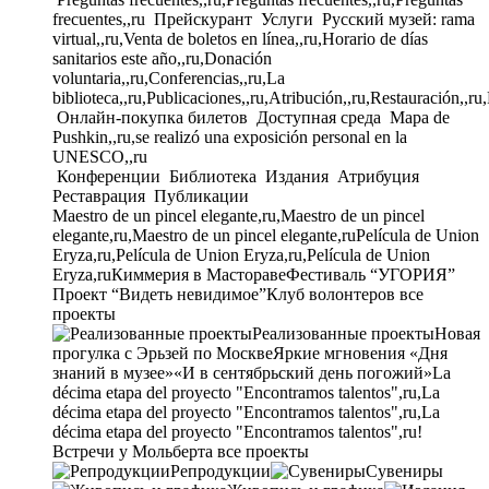
frecuentes,,ru
Прейскурант
Услуги
Русский музей: rama
virtual,,ru,Venta de boletos en línea,,ru,Horario de días
sanitarios este año,,ru,Donación
voluntaria,,ru,Conferencias,,ru,La
biblioteca,,ru,Publicaciones,,ru,Atribución,,ru,Restauración,,ru
Онлайн-покупка билетов
Доступная среда
Mapa de
Pushkin,,ru,se realizó una exposición personal en la
UNESCO,,ru
Конференции
Библиотека
Издания
Атрибуция
Реставрация
Публикации
Maestro de un pincel elegante,ru,Maestro de un pincel
elegante,ru,Maestro de un pincel elegante,ru
Película de Union
Eryza,ru,Película de Union Eryza,ru,Película de Union
Eryza,ru
Киммерия в Мастораве
Фестиваль “УГОРИЯ”
Проект “Видеть невидимое”
Клуб волонтеров
все
проекты
Реализованные проекты
Новая
прогулка с Эрьзей по Москве
Яркие мгновения «Дня
знаний в музее»
«И в сентябрьский день погожий»
La
décima etapa del proyecto "Encontramos talentos",ru,La
décima etapa del proyecto "Encontramos talentos",ru,La
décima etapa del proyecto "Encontramos talentos",ru!
Встречи у Мольберта
все проекты
Репродукции
Сувениры