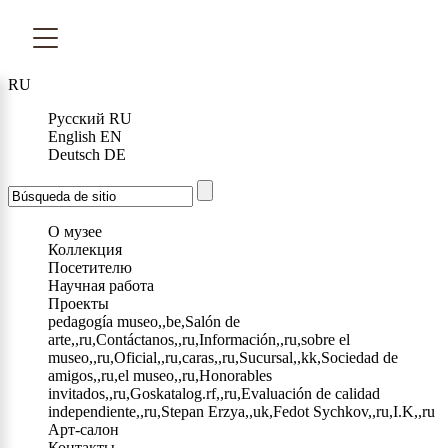
RU
Русский
RU
English
EN
Deutsch
DE
О музее
Коллекция
Посетителю
Научная работа
Проекты
pedagogía museo,,be,Salón de
arte,,ru,Contáctanos,,ru,Información,,ru,sobre el
museo,,ru,Oficial,,ru,caras,,ru,Sucursal,,kk,Sociedad de
amigos,,ru,el museo,,ru,Honorables
invitados,,ru,Goskatalog.rf,,ru,Evaluación de calidad
independiente,,ru,Stepan Erzya,,uk,Fedot Sychkov,,ru,I.K,,ru
Арт-салон
Контакты