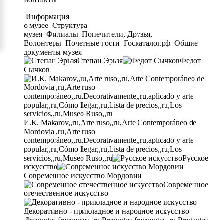
Информация
о музее
Структура
музея
Филиалы
Попечители, Друзья,
Волонтеры
Почетные гости
Госкаталог.рф
Общие
документы музея
Степан Эрьзя
Федот
Сычков
И.К. Makarov,,ru,Arte ruso,,ru,Arte Contemporáneo de
Mordovia,,ru,Arte ruso
contemporáneo,,ru,Decorativamente,,ru,aplicado y arte
popular,,ru,Cómo llegar,,ru,Lista de precios,,ru,Los
servicios,,ru,Museo Ruso,,ru
Русское
искусство
Современное искусство Мордовии
Современное
отечественное искусство
Декоративно - прикладное и народное искусство
Preguntas frecuentes,,ru,Preguntas frecuentes,,ru,Preguntas