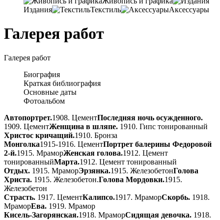
Живопись и графика
Издания
Текстиль
Аксессуары
Галерея работ
Галерея работ
Биография
Краткая библиография
Основные даты
Фотоальбом
Автопортрет.
1908. Цемент
Последняя ночь осужденного.
1909. Цемент
Женщина в шляпе.
1910. Гипс тонированный
Христос кричащий.
1910. Бронза
Монголка
1915-1916. Цемент
Портрет балерины Федоровой
2-й.
1915. Мрамор
Женская голова.
1912. Цемент
тонированный
Марта.
1912. Цемент тонированный
Отдых.
1915. Мрамор
Эрзянка.
1915. Железобетон
Голова
Христа.
1915. Железобетон.
Голова Мордовки.
1915.
Железобетон
Страсть.
1917. Цемент
Калипсо.
1917. Мрамор
Скорбь.
1918.
Мрамор
Ева.
1919. Мрамор
Кисель-Загорянская.
1918. Мрамор
Сидящая девочка.
1918.