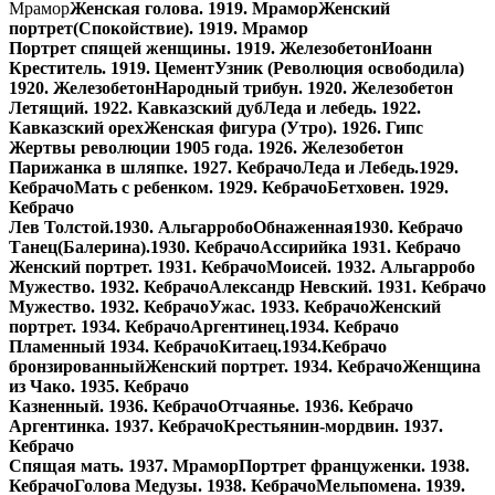
Мрамор
Женская голова.
1919. Мрамор
Женский
портрет(Спокойствие).
1919. Мрамор
Портрет спящей женщины.
1919. Железобетон
Иоанн
Креститель.
1919. Цемент
Узник (Революция освободила)
1920. Железобетон
Народный трибун.
1920. Железобетон
Летящий.
1922. Кавказский дуб
Леда и лебедь.
1922.
Кавказский орех
Женская фигура (Утро).
1926. Гипс
Жертвы революции 1905 года.
1926. Железобетон
Парижанка в шляпке.
1927. Кебрачо
Леда и Лебедь.
1929.
Кебрачо
Мать с ребенком.
1929. Кебрачо
Бетховен.
1929.
Кебрачо
Лев Толстой.
1930. Альгарробо
Обнаженная
1930. Кебрачо
Танец(Балерина).
1930. Кебрачо
Ассирийка
1931. Кебрачо
Женский портрет.
1931. Кебрачо
Моисей.
1932. Альгарробо
Мужество.
1932. Кебрачо
Александр Невский.
1931. Кебрачо
Мужество.
1932. Кебрачо
Ужас.
1933. Кебрачо
Женский
портрет.
1934. Кебрачо
Аргентинец.
1934. Кебрачо
Пламенный
1934. Кебрачо
Китаец.
1934.Кебрачо
бронзированный
Женский портрет.
1934. Кебрачо
Женщина
из Чако.
1935. Кебрачо
Казненный.
1936. Кебрачо
Отчаянье.
1936. Кебрачо
Аргентинка.
1937. Кебрачо
Крестьянин-мордвин.
1937.
Кебрачо
Спящая мать.
1937. Мрамор
Портрет француженки.
1938.
Кебрачо
Голова Медузы.
1938. Кебрачо
Мельпомена.
1939.