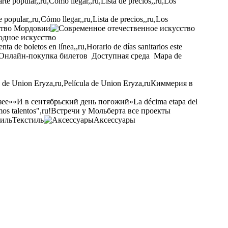
opular,,ru,Cómo llegar,,ru,Lista de precios,,ru,Los
ство Мордовии
одное искусство
ta de boletos en línea,,ru,Horario de días sanitarios este
Онлайн-покупка билетов
Доступная среда
Mapa de
a de Union Eryza,ru,Película de Union Eryza,ru
Киммерия в
зее»
«И в сентябрьский день погожий»
La décima etapa del
os talentos",ru!
Встречи у Мольберта
все проекты
Текстиль
Аксессуары