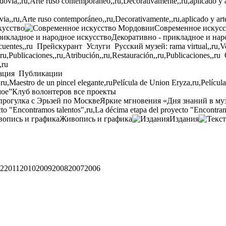
,,ru,Arte ruso contemporáneo,,ru,Decorativamente,,ru,aplicado y arte p
кусство
Современное искус
Декоративно - прикладное и нар
cuentes,,ru
Прейскурант
Услуги
Русский музей: rama virtual,,ru,Ven
,ru,Publicaciones,,ru,Atribución,,ru,Restauración,,ru,Publicaciones,,ru
,ru
ация
Публикации
,ru,Maestro de un pincel elegante,ru
Película de Union Eryza,ru,Películ
мое”
Клуб волонтеров
все проекты
прогулка с Эрьзей по Москве
Яркие мгновения «Дня знаний в му
to "Encontramos talentos",ru,La décima etapa del proyecto "Encontram
Живопись и графика
Издания
2
2011
2010
2009
2008
2007
2006