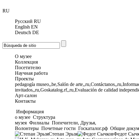
RU
Русский
RU
English
EN
Deutsch
DE
О музее
Коллекция
Посетителю
Научная работа
Проекты
pedagogía museo,,be,Salón de arte,,ru,Contáctanos,,ru,Informac
invitados,,ru,Goskatalog.rf,,ru,Evaluación de calidad independi
Арт-салон
Контакты
Информация
о музее
Структура
музея
Филиалы
Попечители, Друзья,
Волонтеры
Почетные гости
Госкаталог.рф
Общие докум
Степан Эрьзя
Федот Сыч