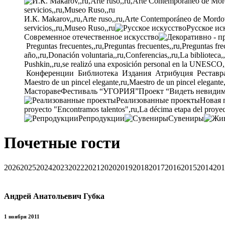
И.К. Makarov,,ru,Arte ruso,,ru,Arte Contemporáneo de Mordovia
servicios,,ru,Museo Ruso,,ru
Русское ис
Современное отечественное искусство
Preguntas frecuentes,,ru,Preguntas frecuentes,,ru,Preguntas fre
año,,ru,Donación voluntaria,,ru,Conferencias,,ru,La biblioteca,
Pushkin,,ru,se realizó una exposición personal en la UNESCO,
Конференции
Библиотека
Издания
Атрибуция
Реставр
Maestro de un pincel elegante,ru,Maestro de un pincel elegante
Мастораве
Фестиваль “УГОРИЯ”
Проект “Видеть невиди
Реализованные проекты
Новая 
proyecto "Encontramos talentos",ru,La décima etapa del proyec
Репродукции
Сувениры
Почетные гости
2026
2025
2024
2023
2022
2021
2020
2019
2018
2017
2016
2015
2014
201
Андрей Анатольевич Губка
1 ноября 2011