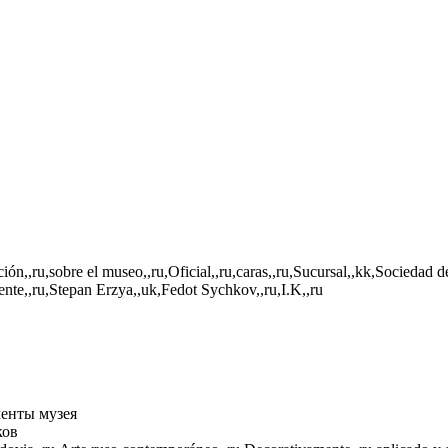
ión,,ru,sobre el museo,,ru,Oficial,,ru,caras,,ru,Sucursal,,kk,Sociedad 
ente,,ru,Stepan Erzya,,uk,Fedot Sychkov,,ru,I.K,,ru
енты музея
ков