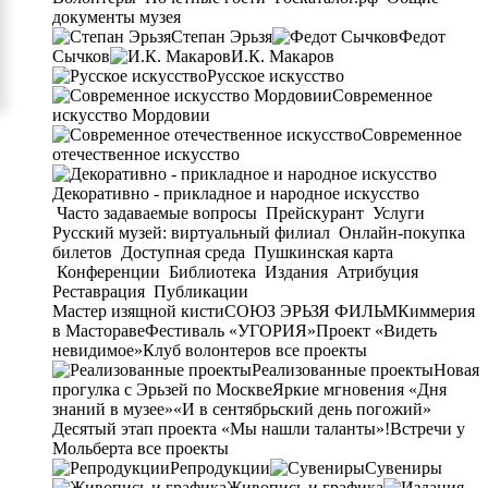
документы музея
Степан Эрьзя
Федот
Сычков
И.К. Макаров
Русское искусство
Современное
искусство Мордовии
Современное
отечественное искусство
Декоративно - прикладное и народное искусство
Часто задаваемые вопросы
Прейскурант
Услуги
Русский музей: виртуальный филиал
Онлайн-покупка
билетов
Доступная среда
Пушкинская карта
Конференции
Библиотека
Издания
Атрибуция
Реставрация
Публикации
Мастер изящной кисти
СОЮЗ ЭРЬЗЯ ФИЛЬМ
Киммерия
в Мастораве
Фестиваль «УГОРИЯ»
Проект «Видеть
невидимое»
Клуб волонтеров
все проекты
Реализованные проекты
Новая
прогулка с Эрьзей по Москве
Яркие мгновения «Дня
знаний в музее»
«И в сентябрьский день погожий»
Десятый этап проекта «Мы нашли таланты»!
Встречи у
Мольберта
все проекты
Репродукции
Сувениры
Живопись и графика