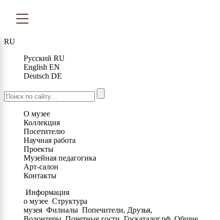
RU
Русский
RU
English
EN
Deutsch
DE
О музее
Коллекция
Посетителю
Научная работа
Проекты
Музейная педагогика
Арт-салон
Контакты
Информация
о музее
Структура
музея
Филиалы
Попечители, Друзья,
Волонтеры
Почетные гости
Госкаталог.рф
Общие