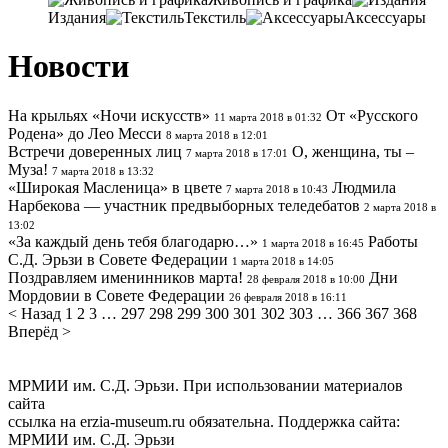
Издания
Текстиль
Аксессуары
Новости
На крыльях «Ночи искусств»
От «Русского
11 марта 2018 в 01:32
Родена» до Лео Месси
8 марта 2018 в 12:01
Встречи доверенных лиц
О, женщина, ты –
7 марта 2018 в 17:01
Муза!
7 марта 2018 в 13:32
«Широкая Масленица» в цвете
Людмила
7 марта 2018 в 10:43
Нарбекова — участник предвыборных теледебатов
2 марта 2018 в
13:02
«За каждый день тебя благодарю…»
Работы
1 марта 2018 в 16:45
С.Д. Эрьзи в Совете Федерации
1 марта 2018 в 14:05
Поздравляем именинников марта!
Дни
28 февраля 2018 в 10:00
Мордовии в Совете Федерации
26 февраля 2018 в 16:11
< Назад
1
2
3
…
297
298
299
300
301
302
303
…
366
367
368
Вперёд >
МРМИИ им. С.Д. Эрьзи. При использовании материалов
сайта
ссылка на
erzia-museum.ru
обязательна. Поддержка сайта:
МРМИИ им. С.Д. Эрьзи