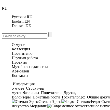
RU
Русский
RU
English
EN
Deutsch
DE
О музее
Коллекция
Посетителю
Научная работа
Проекты
Музейная педагогика
Арт-салон
Контакты
Информация
о музее
Структура
музея
Филиалы
Попечители, Друзья,
Волонтеры
Почетные гости
Госкаталог.рф
Общие докум
Степан Эрьзя
Федот Сыч
искусство Мордовии