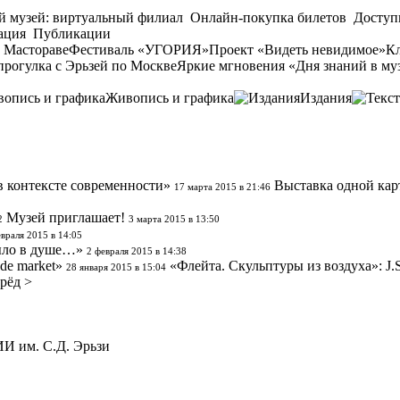
й музей: виртуальный филиал
Онлайн-покупка билетов
Доступ
ация
Публикации
 Мастораве
Фестиваль «УГОРИЯ»
Проект «Видеть невидимое»
Кл
прогулка с Эрьзей по Москве
Яркие мгновения «Дня знаний в му
Живопись и графика
Издания
в контексте современности»
Выставка одной кар
17 марта 2015 в 21:46
Музей приглашает!
2
3 марта 2015 в 13:50
враля 2015 в 14:05
было в душе…»
2 февраля 2015 в 14:38
de market»
«Флейта. Скульптуры из воздуха»: J.
28 января 2015 в 15:04
рёд >
 им. С.Д. Эрьзи