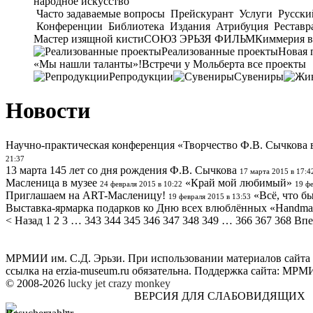
народное искусство
Часто задаваемые вопросы
Прейскурант
Услуги
Русски
Конференции
Библиотека
Издания
Атрибуция
Реставр
Мастер изящной кисти
СОЮЗ ЭРЬЗЯ ФИЛЬМ
Киммерия в
Реализованные проекты
Новая 
«Мы нашли таланты»!
Встречи у Мольберта
все проекты
Репродукции
Сувениры
Новости
Научно-практическая конференция «Творчество Ф.В. Сычкова 
21:37
13 марта 145 лет со дня рождения Ф.В. Сычкова
17 марта 2015 в 17:4
Масленица в музее
«Край мой любимый»
24 февраля 2015 в 10:22
19 фе
Приглашаем на ART-Масленицу!
«Всё, что 
19 февраля 2015 в 13:53
Выставка-ярмарка подарков ко Дню всех влюблённых «Handma
< Назад
1
2
3
…
343
344
345
346
347
348
349
…
366
367
368
Впе
МРМИИ им. С.Д. Эрьзи. При использовании материалов сайта
ссылка на
erzia-museum.ru
обязательна. Поддержка сайта:
МРМИИ
© 2008-2026
lucky jet
crazy monkey
ВЕРСИЯ ДЛЯ СЛАБОВИДЯЩИХ