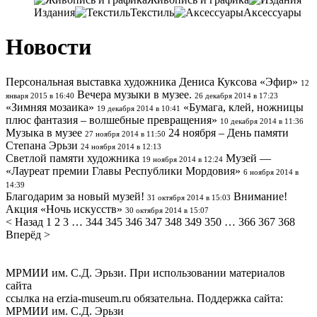
Издания
Текстиль
Аксессуары
Новости
Персональная выставка художника Дениса Куксова «Эфир»
12
Вечера музыки в музее.
января 2015 в 16:40
26 декабря 2014 в 17:23
«Зимняя мозаика»
«Бумага, клей, ножницы
19 декабря 2014 в 10:41
плюс фантазия – волшебные превращения»
10 декабря 2014 в 11:36
Музыка в музее
24 ноября – День памяти
27 ноября 2014 в 11:50
Степана Эрьзи
24 ноября 2014 в 12:13
Светлой памяти художника
Музей —
19 ноября 2014 в 12:24
«Лауреат премии Главы Республики Мордовия»
6 ноября 2014 в
14:39
Благодарим за новый музей!
Внимание!
31 октября 2014 в 15:03
Акция «Ночь искусств»
30 октября 2014 в 15:07
< Назад
1
2
3
…
344
345
346
347
348
349
350
…
366
367
368
Вперёд >
МРМИИ им. С.Д. Эрьзи. При использовании материалов
сайта
ссылка на
erzia-museum.ru
обязательна. Поддержка сайта:
МРМИИ им. С.Д. Эрьзи