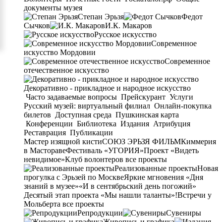
документы музея
Степан Эрьзя
Федот
Сычков
И.К. Макаров
Русское искусство
Современное
искусство Мордовии
Современное
отечественное искусство
Декоративно - прикладное и народное искусство
Часто задаваемые вопросы
Прейскурант
Услуги
Русский музей: виртуальный филиал
Онлайн-покупка
билетов
Доступная среда
Пушкинская карта
Конференции
Библиотека
Издания
Атрибуция
Реставрация
Публикации
Мастер изящной кисти
СОЮЗ ЭРЬЗЯ ФИЛЬМ
Киммерия
в Мастораве
Фестиваль «УГОРИЯ»
Проект «Видеть
невидимое»
Клуб волонтеров
все проекты
Реализованные проекты
Новая
прогулка с Эрьзей по Москве
Яркие мгновения «Дня
знаний в музее»
«И в сентябрьский день погожий»
Десятый этап проекта «Мы нашли таланты»!
Встречи у
Мольберта
все проекты
Репродукции
Сувениры
Живопись и графика