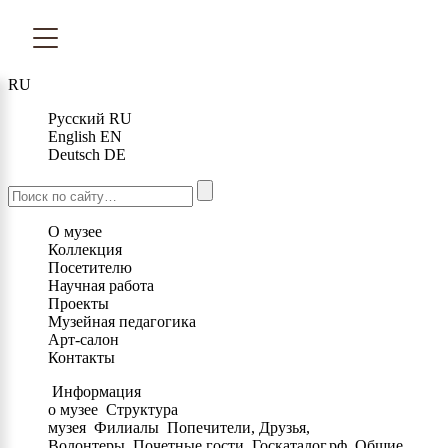
RU
Русский
RU
English
EN
Deutsch
DE
О музее
Коллекция
Посетителю
Научная работа
Проекты
Музейная педагогика
Арт-салон
Контакты
Информация
о музее
Структура
музея
Филиалы
Попечители, Друзья,
Волонтеры
Почетные гости
Госкаталог.рф
Общие