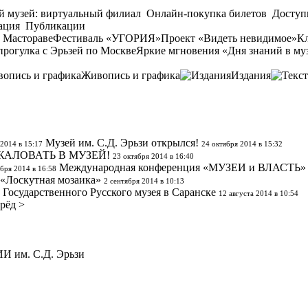
й музей: виртуальный филиал
Онлайн-покупка билетов
Доступ
ация
Публикации
 Мастораве
Фестиваль «УГОРИЯ»
Проект «Видеть невидимое»
Кл
прогулка с Эрьзей по Москве
Яркие мгновения «Дня знаний в му
Живопись и графика
Издания
Музей им. С.Д. Эрьзи открылся!
 2014 в 15:17
24 октября 2014 в 15:32
ЖАЛОВАТЬ В МУЗЕЙ!
23 октября 2014 в 16:40
Международная конференция «МУЗЕИ и ВЛАСТЬ»
бря 2014 в 16:58
«Лоскутная мозаика»
2 сентября 2014 в 10:13
Государственного Русского музея в Саранске
12 августа 2014 в 10:54
рёд >
 им. С.Д. Эрьзи