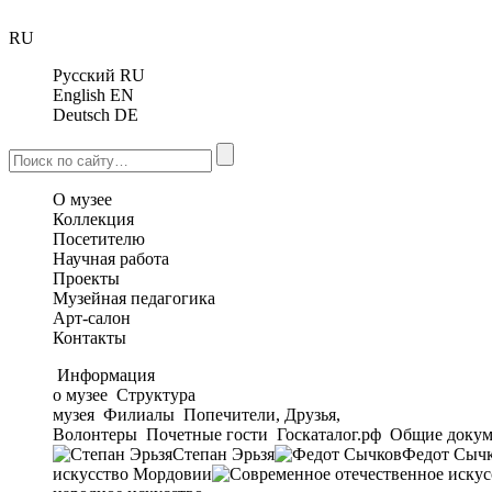
RU
Русский
RU
English
EN
Deutsch
DE
О музее
Коллекция
Посетителю
Научная работа
Проекты
Музейная педагогика
Арт-салон
Контакты
Информация
о музее
Структура
музея
Филиалы
Попечители, Друзья,
Волонтеры
Почетные гости
Госкаталог.рф
Общие докум
Степан Эрьзя
Федот Сыч
искусство Мордовии