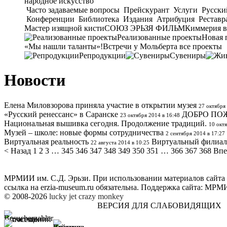
народное искусство
Часто задаваемые вопросы
Прейскурант
Услуги
Русски
Конференции
Библиотека
Издания
Атрибуция
Реставр
Мастер изящной кисти
СОЮЗ ЭРЬЗЯ ФИЛЬМ
Киммерия в
Реализованные проекты
Новая 
«Мы нашли таланты»!
Встречи у Мольберта
все проекты
Репродукции
Сувениры
Новости
Елена Миловзорова приняла участие в открытии музея
27 октября
«Русский ренессанс» в Саранске
ДОБРО ПО
23 октября 2014 в 16:48
Национальная вышивка сегодня. Продолжение традиций.
10 октя
Музей – школе: новые формы сотрудничества
2 сентября 2014 в 17:27
Виртуальная реальность
Виртуальный филиал 
22 августа 2014 в 10:25
< Назад
1
2
3
…
345
346
347
348
349
350
351
…
366
367
368
Впе
МРМИИ им. С.Д. Эрьзи. При использовании материалов сайта
ссылка на
erzia-museum.ru
обязательна. Поддержка сайта:
МРМИИ
© 2008-2026
lucky jet
crazy monkey
ВЕРСИЯ ДЛЯ СЛАБОВИДЯЩИХ